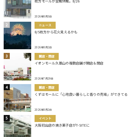
枚方モールが全館休館。8/26
2026年8月3日
ニュース
8/5枚方から花火見えるかも
2026年8月2日
開店・閉店
イオンモール久御山の複数店舗が開店＆閉店
2026年7月29日
開店・閉店
くずはモールに「心地良い暮らしと香りの売場」ができてる
2026年8月2日
イベント
大阪初出店の焼き菓子店がT-SITEに