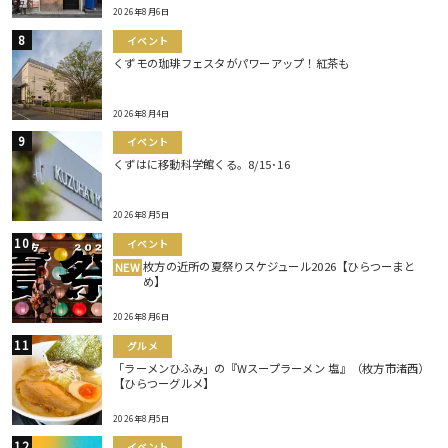
2026年8月6日
イベント
くずモの珈琲フェスタがパワーアップ！紅茶も
2026年8月4日
イベント
くずはに移動科学館くる。8/15･16
2026年8月5日
イベント
枚方の近所の夏祭りスケジュール2026【ひらつーまと
NEW
め】
2026年8月6日
グルメ
「ラーメンひふみ」の『Wスープラーメン 塩』（枚方市渚西）
【ひらつーグルメ】
2026年8月5日
イベント