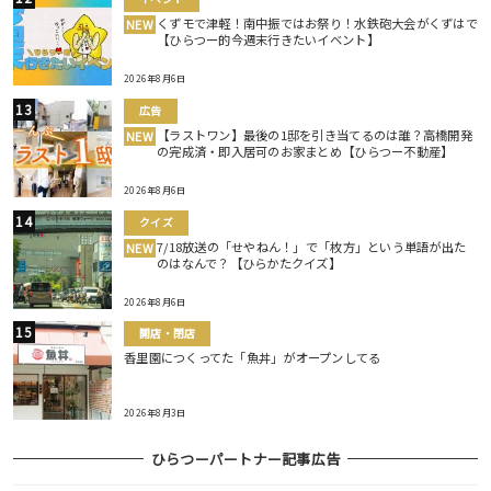
くずモで津軽！南中振ではお祭り！水鉄砲大会がくずはで
NEW
【ひらつー的今週末行きたいイベント】
2026年8月6日
広告
【ラストワン】最後の1邸を引き当てるのは誰？高橋開発
NEW
の完成済・即入居可のお家まとめ【ひらつー不動産】
2026年8月6日
クイズ
7/18放送の「せやねん！」で「枚方」という単語が出た
NEW
のはなんで？【ひらかたクイズ】
2026年8月6日
開店・閉店
香里園につくってた「魚丼」がオープンしてる
2026年8月3日
ひらつーパートナー記事広告