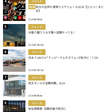
イベント
枚方の近所の夏祭りスケジュール2026【ひらつーまと
NEW
め】
2026年8月6日
ニュース
お隣八幡でうなぎ食べ放題やってる！
2026年7月23日
イベント
日本で1台だけ｢クッピーラムネカフェ｣が枚方に！7/18
2026年7月17日
ニュース
枚方モールが全館休館。8/26
2026年8月3日
ニュース
有名建築家･安藤忠雄が枚方に