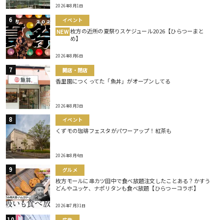
2026年8月1日
イベント
枚方の近所の夏祭りスケジュール2026【ひらつーまと
NEW
め】
2026年8月6日
開店・閉店
香里園につくってた「魚丼」がオープンしてる
2026年8月3日
イベント
くずモの珈琲フェスタがパワーアップ！紅茶も
2026年8月4日
グルメ
枚方モールに串カツ田中で食べ放題注文したことある？かすう
どんやユッケ、ナポリタンも食べ放題【ひらつーコラボ】
2026年7月31日
広告