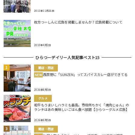
2013年11月26日
枚方つーしんに広告を掲載しませんか？広告掲載について
2010年4月2日
ひらつーデイリー人気記事ベスト15
開店・閉店
西禁野に「SUNZEN」ってスパイスカレー店ができてる
NEW
2026年8月5日
グルメ
和牛もうまいしハラミも最高。市役所ちかく「焼肉じゅん」の
ランチはあの美味しいごはん食べ放題【ひらつーグルメ広告】
2026年8月5日
開店・閉店