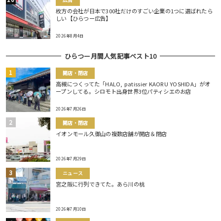
枚方の会社が日本で300社だけのすごい企業の1つに選ばれたら
しい【ひらつー広告】
2026年8月4日
ひらつー月間人気記事ベスト10
開店・閉店
高槻につくってた「HALO, patissier KAORU YOSHIDA」がオ
ープンしてる。シロモト出身世界3位パティシエのお店
2026年7月26日
開店・閉店
イオンモール久御山の複数店舗が開店＆閉店
2026年7月29日
ニュース
宮之阪に行列できてた。あら川の桃
2026年7月10日