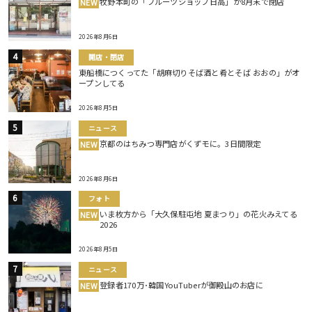
牧野本町の「フルーツショップ日高」が8月末で閉店
NEW
2026年8月6日
開店・閉店
東船橋につくってた「胡麻切りそば酒と肴とそば おおの」がオ
ープンしてる
2026年8月5日
ニュース
京都のはちみつ専門店がくずモに。3日間限定
NEW
2026年8月6日
フォト
いま枚方から「大久保駐屯地 夏まつり」の花火みえてる
NEW
2026
2026年8月5日
ニュース
登録者170万･韓国YouTuberが御殿山のお店に
NEW