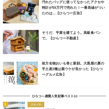
汚れたバッグに使ってなかったアクセや
時計が55万円で売れた！一番高値がつい
たのは…【ひらつー広告】
そうだ、平屋を建てよう。高級食パン
で。【ひらつー不動産】
枚方名物おいも巻と新顔。大黒屋の夏の
手土産2種は親ウケが良かった【ひらつ
ーグルメ広告】
ひらつー週間人気記事ベスト10
ニュース