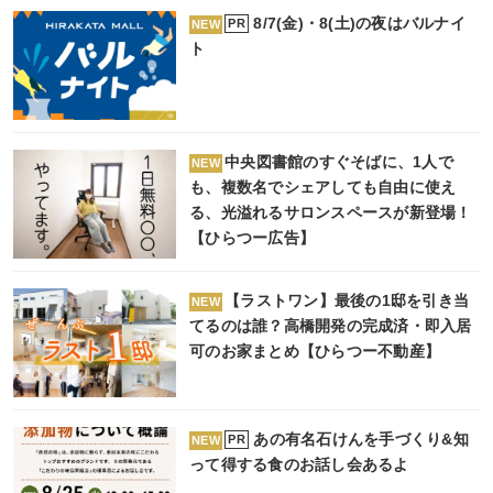
8/7(金)・8(土)の夜はバルナイ
PR
NEW
ト
中央図書館のすぐそばに、1人で
NEW
も、複数名でシェアしても自由に使え
る、光溢れるサロンスペースが新登場！
【ひらつー広告】
【ラストワン】最後の1邸を引き当
NEW
てるのは誰？高橋開発の完成済・即入居
可のお家まとめ【ひらつー不動産】
あの有名石けんを手づくり&知
PR
NEW
って得する食のお話し会あるよ