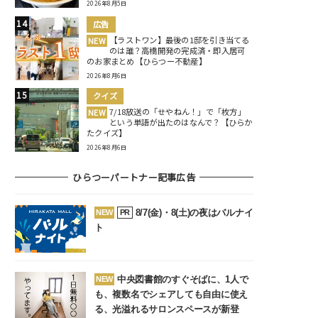
2026年8月5日
広告
【ラストワン】最後の1邸を引き当てる
NEW
のは誰？高橋開発の完成済・即入居可
のお家まとめ【ひらつー不動産】
2026年8月6日
クイズ
7/18放送の「せやねん！」で「枚方」
NEW
という単語が出たのはなんで？【ひらか
たクイズ】
2026年8月6日
ひらつーパートナー記事広告
8/7(金)・8(土)の夜はバルナイ
NEW
PR
ト
中央図書館のすぐそばに、1人で
NEW
も、複数名でシェアしても自由に使え
る、光溢れるサロンスペースが新登