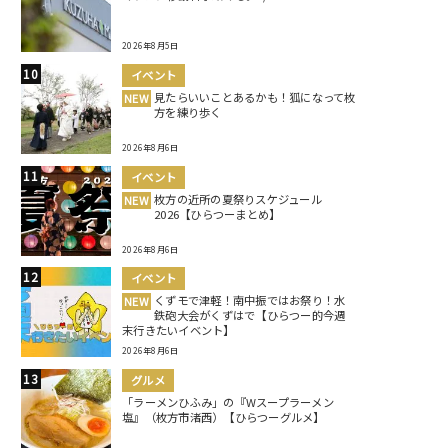
2026年8月5日
イベント
見たらいいことあるかも！狐になって枚
NEW
方を練り歩く
2026年8月6日
イベント
枚方の近所の夏祭りスケジュール
NEW
2026【ひらつーまとめ】
2026年8月6日
イベント
くずモで津軽！南中振ではお祭り！水
NEW
鉄砲大会がくずはで【ひらつー的今週
末行きたいイベント】
2026年8月6日
グルメ
「ラーメンひふみ」の『Wスープラーメン
塩』（枚方市渚西）【ひらつーグルメ】