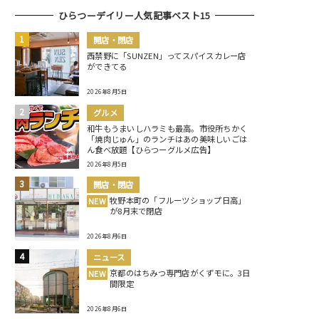
ひらつーデイリー人気記事ベスト15
開店・閉店
西禁野に「SUNZEN」ってスパイスカレー店
ができてる
2026年8月5日
グルメ
和牛もうまいしハラミも最高。市役所ちかく
「焼肉じゅん」のランチはあの美味しいごは
ん食べ放題【ひらつーグルメ広告】
2026年8月5日
開店・閉店
牧野本町の「フルーツショップ日高」
NEW
が8月末で閉店
2026年8月6日
ニュース
京都のはちみつ専門店がくずモに。3日
NEW
間限定
2026年8月6日