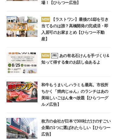
場！【ひらつー広告】
【ラストワン】最後の1邸を引き
NEW
当てるのは誰？高橋開発の完成済・即
入居可のお家まとめ【ひらつー不動
産】
あの有名石けんを手づくり&
NEW
PR
知って得する食のお話し会あるよ
和牛もうまいしハラミも最高。市役所
ちかく「焼肉じゅん」のランチはあの
美味しいごはん食べ放題【ひらつーグ
ルメ広告】
枚方の会社が日本で300社だけのすごい
企業の1つに選ばれたらしい【ひらつー
広告】