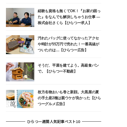
経験も資格も無くてOK！『お家の困っ
た』をなんでも解決しちゃうお仕事 ―
株式会社さくら【ひらつー求人】
汚れたバッグに使ってなかったアクセ
や時計が55万円で売れた！一番高値が
ついたのは…【ひらつー広告】
そうだ、平屋を建てよう。高級食パン
で。【ひらつー不動産】
枚方名物おいも巻と新顔。大黒屋の夏
の手土産2種は親ウケが良かった【ひら
つーグルメ広告】
ひらつー週間人気記事ベスト10