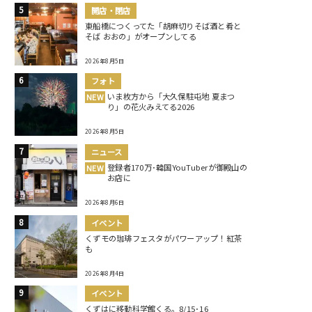
開店・閉店
東船橋につくってた「胡麻切りそば酒と肴と
そば おおの」がオープンしてる
2026年8月5日
フォト
いま枚方から「大久保駐屯地 夏まつ
NEW
り」の花火みえてる2026
2026年8月5日
ニュース
登録者170万･韓国YouTuberが御殿山の
NEW
お店に
2026年8月6日
イベント
くずモの珈琲フェスタがパワーアップ！紅茶
も
2026年8月4日
イベント
くずはに移動科学館くる。8/15･16