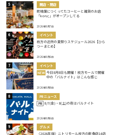
開店・閉店
町楠葉につくってたコーヒーと雑貨のお店
「koru;」がオープンしてる
2026年8月7日
イベント
枚方の近所の夏祭りスケジュール2026【ひら
つーまとめ】
2026年8月6日
イベント
今日8月8日も開催！枚方モールで開催
NEW
中の「バルナイト」はこんな感じ
2026年8月8日
PRニュース
8/7(金)・8(土)の夜はバルナイト
PR
2026年8月6日
グルメ
〈2026年版〉ニトリモール枚方の飲食店14店