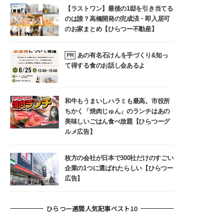
【ラストワン】最後の1邸を引き当てる
のは誰？高橋開発の完成済・即入居可
のお家まとめ【ひらつー不動産】
あの有名石けんを手づくり&知っ
PR
て得する食のお話し会あるよ
和牛もうまいしハラミも最高。市役所
ちかく「焼肉じゅん」のランチはあの
美味しいごはん食べ放題【ひらつーグ
ルメ広告】
枚方の会社が日本で300社だけのすごい
企業の1つに選ばれたらしい【ひらつー
広告】
ひらつー週間人気記事ベスト10