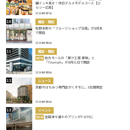
舗イッキ見せ！休日グルメモデルコース【ひ
らつー広告】
2026年8月7日
開店・閉店
牧野本町の「フルーツショップ日高」が8月末
で閉店
2026年8月6日
開店・閉店
枚方モールの「果汁工房 果琳」と
NEW
「Triumph」が8月31日で閉店
2026年8月8日
ニュース
京都のはちみつ専門店がくずモに。3日間限定
2026年8月6日
イベント
全国津々浦々のプリンがT-SITEに
NEW