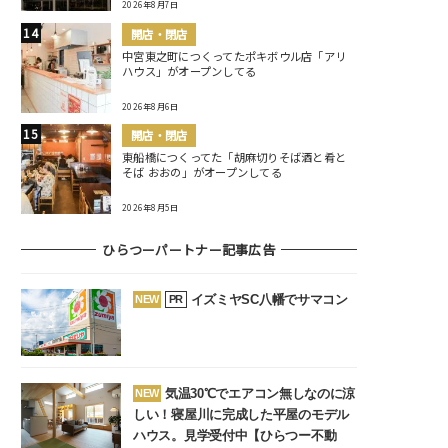
2026年8月7日
開店・閉店
中宮東之町につくってたポキボウル店「アリ
ハウス」がオープンしてる
2026年8月6日
開店・閉店
東船橋につくってた「胡麻切りそば酒と肴と
そば おおの」がオープンしてる
2026年8月5日
ひらつーパートナー記事広告
イズミヤSC八幡でサマコン
NEW
PR
気温30℃でエアコン無しなのに涼
NEW
しい！寝屋川に完成した平屋のモデル
ハウス。見学受付中【ひらつー不動