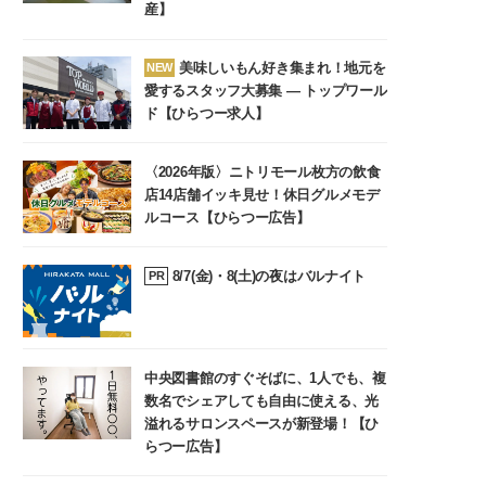
産】
美味しいもん好き集まれ！地元を
NEW
愛するスタッフ大募集 ― トップワール
ド【ひらつー求人】
〈2026年版〉ニトリモール枚方の飲食
店14店舗イッキ見せ！休日グルメモデ
ルコース【ひらつー広告】
8/7(金)・8(土)の夜はバルナイト
PR
中央図書館のすぐそばに、1人でも、複
数名でシェアしても自由に使える、光
溢れるサロンスペースが新登場！【ひ
らつー広告】