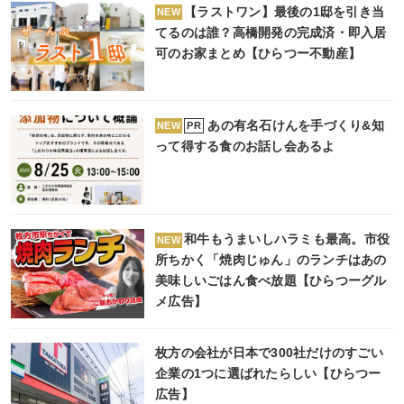
【ラストワン】最後の1邸を引き当
NEW
てるのは誰？高橋開発の完成済・即入居
可のお家まとめ【ひらつー不動産】
あの有名石けんを手づくり&知
PR
NEW
って得する食のお話し会あるよ
和牛もうまいしハラミも最高。市役
NEW
所ちかく「焼肉じゅん」のランチはあの
美味しいごはん食べ放題【ひらつーグル
メ広告】
枚方の会社が日本で300社だけのすごい
企業の1つに選ばれたらしい【ひらつー
広告】