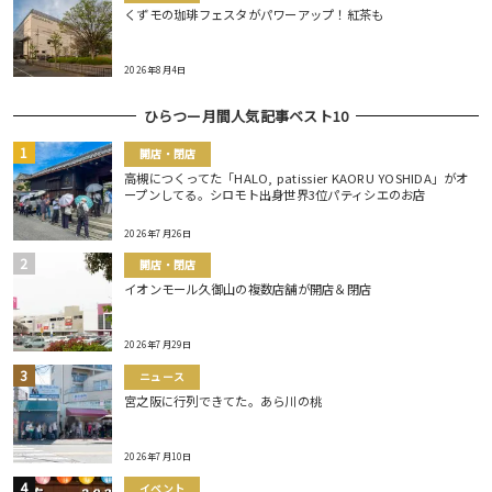
くずモの珈琲フェスタがパワーアップ！紅茶も
2026年8月4日
ひらつー月間人気記事ベスト10
開店・閉店
高槻につくってた「HALO, patissier KAORU YOSHIDA」がオ
ープンしてる。シロモト出身世界3位パティシエのお店
2026年7月26日
開店・閉店
イオンモール久御山の複数店舗が開店＆閉店
2026年7月29日
ニュース
宮之阪に行列できてた。あら川の桃
2026年7月10日
イベント