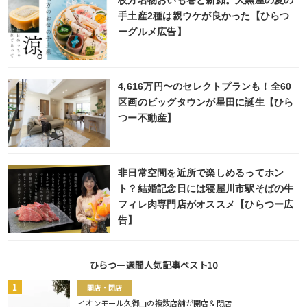
手土産2種は親ウケが良かった【ひらつ
ーグルメ広告】
4,616万円〜のセレクトプランも！全60
区画のビッグタウンが星田に誕生【ひら
つー不動産】
非日常空間を近所で楽しめるってホン
ト？結婚記念日には寝屋川市駅そばの牛
フィレ肉専門店がオススメ【ひらつー広
告】
ひらつー週間人気記事ベスト10
開店・閉店
イオンモール久御山の複数店舗が開店＆閉店