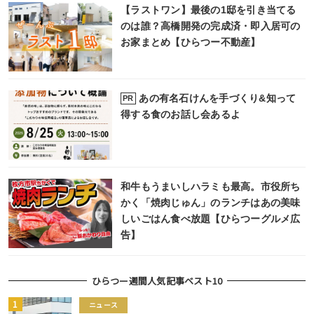
【ラストワン】最後の1邸を引き当てる
のは誰？高橋開発の完成済・即入居可の
お家まとめ【ひらつー不動産】
あの有名石けんを手づくり&知って
PR
得する食のお話し会あるよ
和牛もうまいしハラミも最高。市役所ち
かく「焼肉じゅん」のランチはあの美味
しいごはん食べ放題【ひらつーグルメ広
告】
ひらつー週間人気記事ベスト10
ニュース