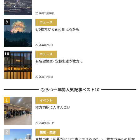
2026年7月20日
ニュース
8/5枚方から花火見えるかも
2026年8月2日
ニュース
有名建築家･安藤忠雄が枚方に
2026年7月8日
ひらつー年間人気記事ベスト10
イベント
枚方市駅に人すんごい
2025年9月21日
開店・閉店
京橋の南に新駅が2028年春にできるみたい。枚方市民への影響