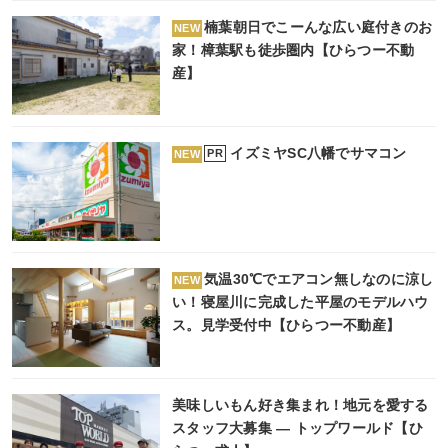
楠葉朝日でこーんな広い庭付きのお
NEW
家！樟葉駅も徒歩圏内【ひらつー不動
産】
イズミヤSC八幡でサマコン
PR
NEW
気温30℃でエアコン無しなのに涼し
NEW
い！寝屋川に完成した平屋のモデルハウ
ス。見学受付中【ひらつー不動産】
美味しいもん好き集まれ！地元を愛する
スタッフ大募集 ― トップワールド【ひ