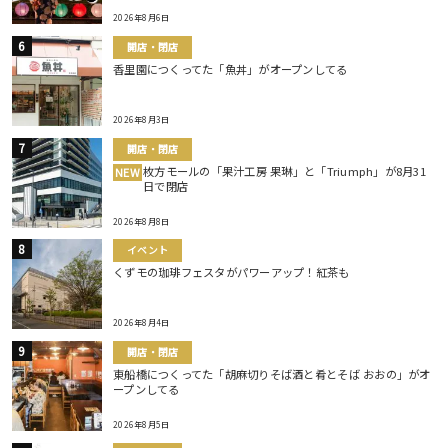
2026年8月6日
開店・閉店
香里園につくってた「魚丼」がオープンしてる
2026年8月3日
開店・閉店
枚方モールの「果汁工房 果琳」と「Triumph」が8月31
NEW
日で閉店
2026年8月8日
イベント
くずモの珈琲フェスタがパワーアップ！紅茶も
2026年8月4日
開店・閉店
東船橋につくってた「胡麻切りそば酒と肴とそば おおの」がオ
ープンしてる
2026年8月5日