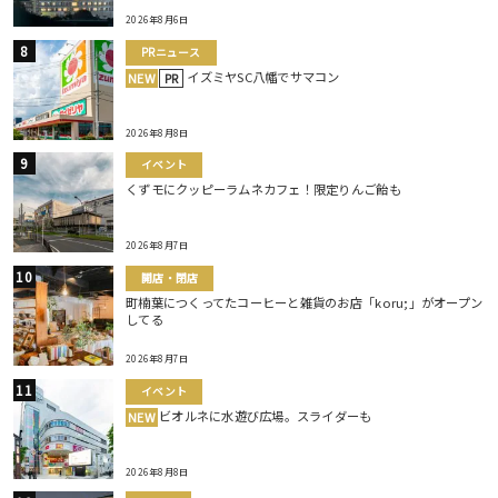
2026年8月6日
PRニュース
イズミヤSC八幡でサマコン
NEW
PR
2026年8月8日
イベント
くずモにクッピーラムネカフェ！限定りんご飴も
2026年8月7日
開店・閉店
町楠葉につくってたコーヒーと雑貨のお店「koru;」がオープン
してる
2026年8月7日
イベント
ビオルネに水遊び広場。スライダーも
NEW
2026年8月8日