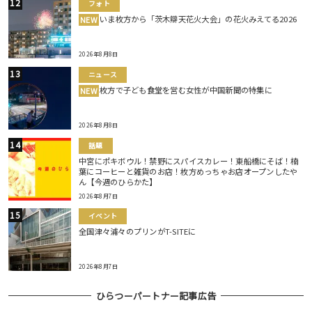
フォト
いま枚方から「茨木辯天花火大会」の花火みえてる2026
NEW
2026年8月8日
ニュース
枚方で子ども食堂を営む女性が中国新聞の特集に
NEW
2026年8月8日
話題
中宮にポキボウル！禁野にスパイスカレー！東船橋にそば！楠
葉にコーヒーと雑貨のお店！枚方めっちゃお店オープンしたや
ん【今週のひらかた】
2026年8月7日
イベント
全国津々浦々のプリンがT-SITEに
2026年8月7日
ひらつーパートナー記事広告