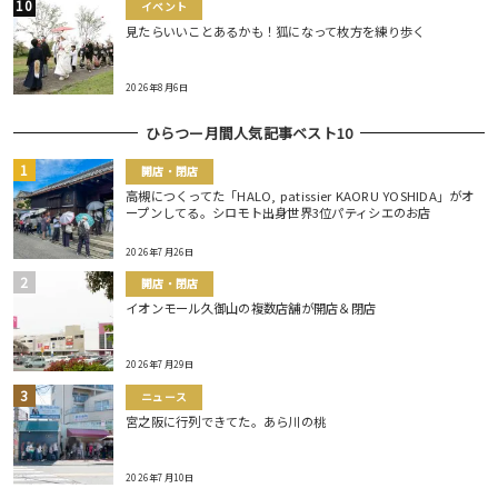
イベント
見たらいいことあるかも！狐になって枚方を練り歩く
2026年8月6日
ひらつー月間人気記事ベスト10
開店・閉店
高槻につくってた「HALO, patissier KAORU YOSHIDA」がオ
ープンしてる。シロモト出身世界3位パティシエのお店
2026年7月26日
開店・閉店
イオンモール久御山の複数店舗が開店＆閉店
2026年7月29日
ニュース
宮之阪に行列できてた。あら川の桃
2026年7月10日