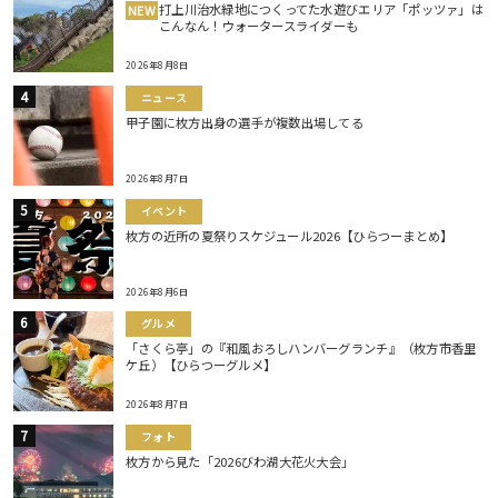
打上川治水緑地につくってた水遊びエリア「ポッツァ」は
NEW
こんなん！ウォータースライダーも
2026年8月8日
ニュース
甲子園に枚方出身の選手が複数出場してる
2026年8月7日
イベント
枚方の近所の夏祭りスケジュール2026【ひらつーまとめ】
2026年8月6日
グルメ
「さくら亭」の『和風おろしハンバーグランチ』（枚方市香里
ケ丘）【ひらつーグルメ】
2026年8月7日
フォト
枚方から見た「2026びわ湖大花火大会」