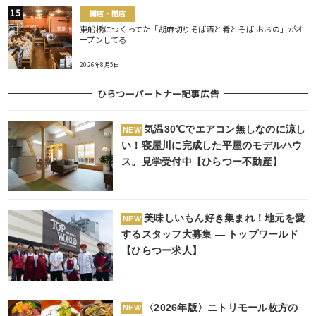
開店・閉店
東船橋につくってた「胡麻切りそば酒と肴とそば おおの」がオ
ープンしてる
2026年8月5日
ひらつーパートナー記事広告
気温30℃でエアコン無しなのに涼し
NEW
い！寝屋川に完成した平屋のモデルハウ
ス。見学受付中【ひらつー不動産】
美味しいもん好き集まれ！地元を愛
NEW
するスタッフ大募集 ― トップワールド
【ひらつー求人】
〈2026年版〉ニトリモール枚方の
NEW