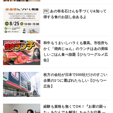
あの有名石けんを手づくり&知って
PR
得する食のお話し会あるよ
和牛もうまいしハラミも最高。市役所ち
かく「焼肉じゅん」のランチはあの美味
しいごはん食べ放題【ひらつーグルメ広
告】
枚方の会社が日本で300社だけのすごい
企業の1つに選ばれたらしい【ひらつー
広告】
経験も資格も無くてOK！『お家の困っ
た』をなんでも解決しちゃうお仕事 ―