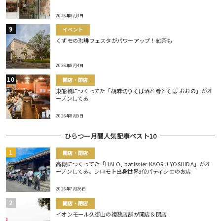
2026年8月3日
イベント
くずモの珈琲フェスタがパワーアップ！紅茶も
2026年8月4日
開店・閉店
東船橋につくってた「胡麻切りそば酒と肴とそば おおの」がオ
ープンしてる
2026年8月5日
ひらつー月間人気記事ベスト10
開店・閉店
高槻につくってた「HALO, patissier KAORU YOSHIDA」がオ
ープンしてる。シロモト出身世界3位パティシエのお店
2026年7月26日
開店・閉店
イオンモール久御山の複数店舗が開店＆閉店