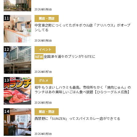
2026年8月6日
開店・閉店
中宮東之町につくってたポキボウル店「アリハウス」がオープ
ンしてる
2026年8月6日
イベント
全国津々浦々のプリンがT-SITEに
NEW
2026年8月7日
グルメ
和牛もうまいしハラミも最高。市役所ちかく「焼肉じゅん」の
ランチはあの美味しいごはん食べ放題【ひらつーグルメ広告】
2026年8月5日
開店・閉店
西禁野に「SUNZEN」ってスパイスカレー店ができてる
2026年8月5日