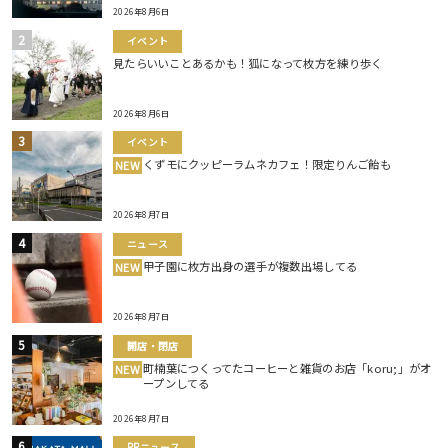
2026年8月6日
イベント
見たらいいことあるかも！狐になって枚方を練り歩く
2026年8月6日
イベント
くずモにクッピーラムネカフェ！限定りんご飴も
NEW
2026年8月7日
ニュース
甲子園に枚方出身の選手が複数出場してる
NEW
2026年8月7日
開店・閉店
町楠葉につくってたコーヒーと雑貨のお店「koru;」がオ
NEW
ープンしてる
2026年8月7日
PRニュース