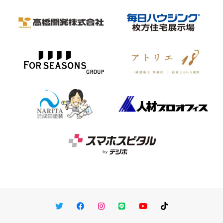
Twitter
Facebook
Instagram
LINE
You Tube
TikTok