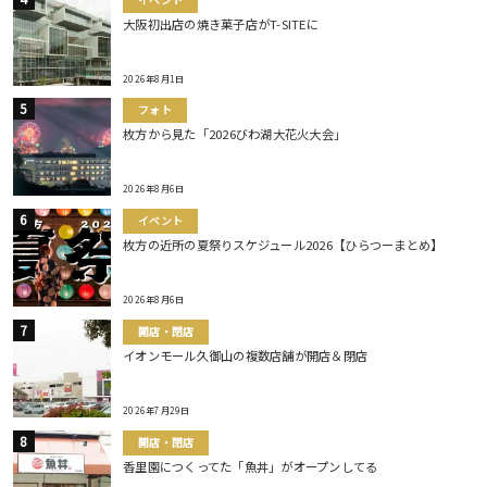
大阪初出店の焼き菓子店がT-SITEに
2026年8月1日
フォト
枚方から見た「2026びわ湖大花火大会」
2026年8月6日
イベント
枚方の近所の夏祭りスケジュール2026【ひらつーまとめ】
2026年8月6日
開店・閉店
イオンモール久御山の複数店舗が開店＆閉店
2026年7月29日
開店・閉店
香里園につくってた「魚丼」がオープンしてる