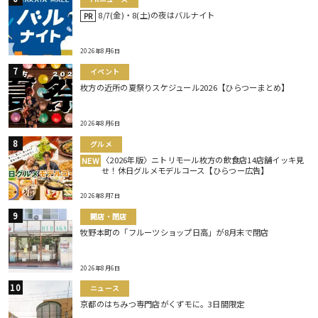
8/7(金)・8(土)の夜はバルナイト
PR
2026年8月6日
イベント
枚方の近所の夏祭りスケジュール2026【ひらつーまとめ】
2026年8月6日
グルメ
〈2026年版〉ニトリモール枚方の飲食店14店舗イッキ見
NEW
せ！休日グルメモデルコース【ひらつー広告】
2026年8月7日
開店・閉店
牧野本町の「フルーツショップ日高」が8月末で閉店
2026年8月6日
ニュース
京都のはちみつ専門店がくずモに。3日間限定