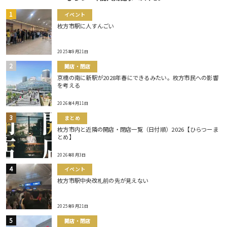
イベント
枚方市駅に人すんごい
2025年9月21日
開店・閉店
京橋の南に新駅が2028年春にできるみたい。枚方市民への影響
を考える
2026年4月11日
まとめ
枚方市内と近隣の開店・閉店一覧（日付順）2026【ひらつーま
とめ】
2026年8月3日
イベント
枚方市駅中央改札前の先が見えない
2025年9月21日
開店・閉店