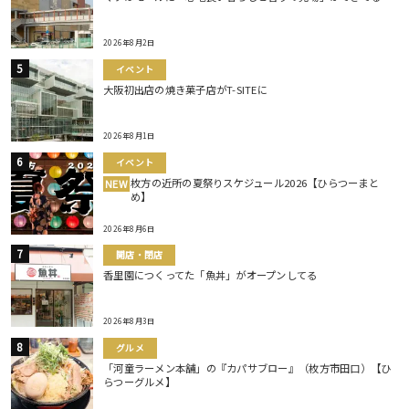
2026年8月2日
イベント
大阪初出店の焼き菓子店がT-SITEに
2026年8月1日
イベント
枚方の近所の夏祭りスケジュール2026【ひらつーまと
NEW
め】
2026年8月6日
開店・閉店
香里園につくってた「魚丼」がオープンしてる
2026年8月3日
グルメ
「河童ラーメン本舗」の『カパサブロー』（枚方市田口）【ひ
らつーグルメ】