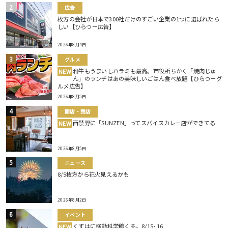
広告
枚方の会社が日本で300社だけのすごい企業の1つに選ばれたら
しい【ひらつー広告】
2026年8月4日
グルメ
和牛もうまいしハラミも最高。市役所ちかく「焼肉じゅ
NEW
ん」のランチはあの美味しいごはん食べ放題【ひらつーグ
ルメ広告】
2026年8月5日
開店・閉店
西禁野に「SUNZEN」ってスパイスカレー店ができてる
NEW
2026年8月5日
ニュース
8/5枚方から花火見えるかも
2026年8月2日
イベント
くずはに移動科学館くる。8/15･16
NEW