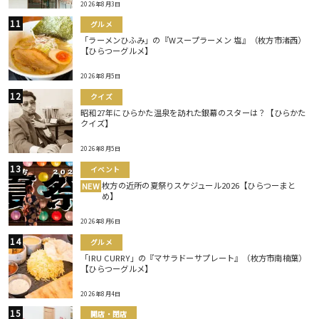
2026年8月3日
グルメ
「ラーメンひふみ」の『Wスープラーメン 塩』（枚方市渚西）
【ひらつーグルメ】
2026年8月5日
クイズ
昭和27年にひらかた温泉を訪れた銀幕のスターは？【ひらかた
クイズ】
2026年8月5日
イベント
枚方の近所の夏祭りスケジュール2026【ひらつーまと
NEW
め】
2026年8月6日
グルメ
「IRU CURRY」の『マサラドーサプレート』（枚方市南楠葉）
【ひらつーグルメ】
2026年8月4日
開店・閉店