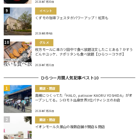
2026年7月30日
イベント
くずモの珈琲フェスタがパワーアップ！紅茶も
2026年8月4日
グルメ
枚方モールに串カツ田中で食べ放題注文したことある？かすう
どんやユッケ、ナポリタンも食べ放題【ひらつーコラボ】
2026年7月31日
ひらつー月間人気記事ベスト10
開店・閉店
高槻につくってた「HALO, patissier KAORU YOSHIDA」がオ
ープンしてる。シロモト出身世界3位パティシエのお店
2026年7月26日
開店・閉店
イオンモール久御山の複数店舗が開店＆閉店