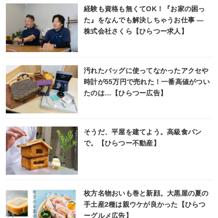
経験も資格も無くてOK！『お家の困っ
た』をなんでも解決しちゃうお仕事 ―
株式会社さくら【ひらつー求人】
汚れたバッグに使ってなかったアクセや
時計が55万円で売れた！一番高値がつい
たのは…【ひらつー広告】
そうだ、平屋を建てよう。高級食パン
で。【ひらつー不動産】
枚方名物おいも巻と新顔。大黒屋の夏の
手土産2種は親ウケが良かった【ひらつ
ーグルメ広告】