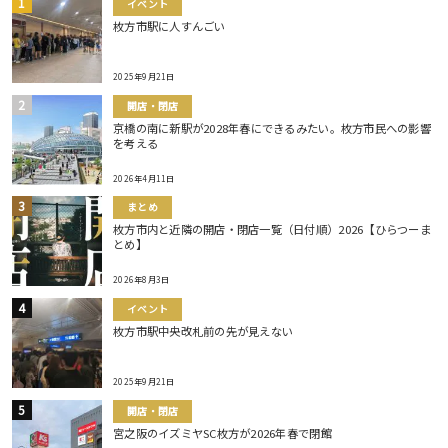
イベント
枚方市駅に人すんごい
2025年9月21日
開店・閉店
京橋の南に新駅が2028年春にできるみたい。枚方市民への影響
を考える
2026年4月11日
まとめ
枚方市内と近隣の開店・閉店一覧（日付順）2026【ひらつーま
とめ】
2026年8月3日
イベント
枚方市駅中央改札前の先が見えない
2025年9月21日
開店・閉店
宮之阪のイズミヤSC枚方が2026年春で閉館