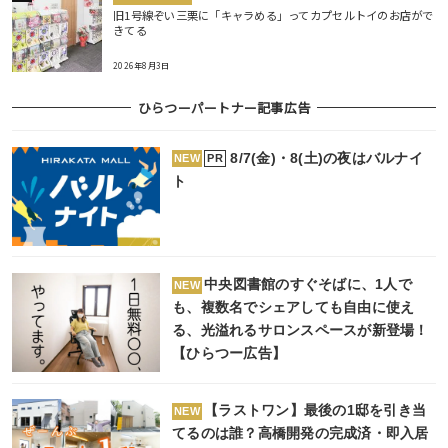
旧1号線ぞい三栗に「キャラめる」ってカプセルトイのお店がで
きてる
2026年8月3日
ひらつーパートナー記事広告
8/7(金)・8(土)の夜はバルナイ
PR
NEW
ト
中央図書館のすぐそばに、1人で
NEW
も、複数名でシェアしても自由に使え
る、光溢れるサロンスペースが新登場！
【ひらつー広告】
【ラストワン】最後の1邸を引き当
NEW
てるのは誰？高橋開発の完成済・即入居