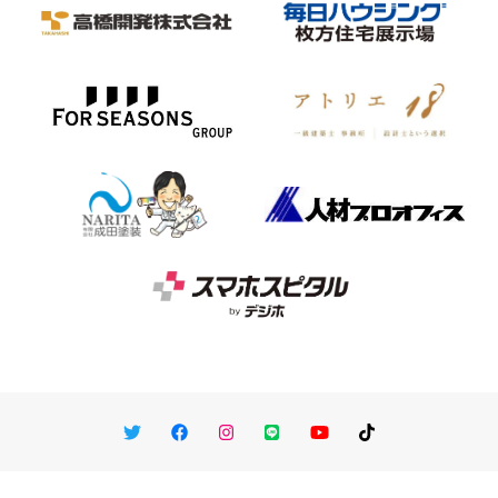
Twitter
Facebook
Instagram
LINE
You Tube
TikTok