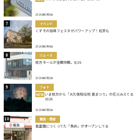
2026年8月5日
イベント
くずモの珈琲フェスタがパワーアップ！紅茶も
2026年8月4日
ニュース
枚方モールが全館休館。8/26
2026年8月3日
フォト
いま枚方から「大久保駐屯地 夏まつり」の花火みえてる
NEW
2026
2026年8月5日
開店・閉店
香里園につくってた「魚丼」がオープンしてる