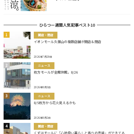
ひらつー週間人気記事ベスト10
開店・閉店
イオンモール久御山の複数店舗が開店＆閉店
2026年7月29日
ニュース
枚方モールが全館休館。8/26
2026年8月3日
ニュース
8/5枚方から花火見えるかも
2026年8月2日
開店・閉店
くずはモールに「心地良い暮らしと香りの売場」ができてる