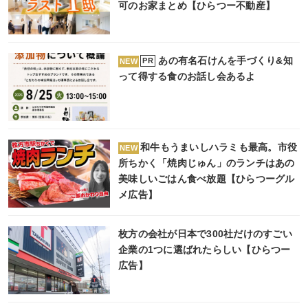
可のお家まとめ【ひらつー不動産】
あの有名石けんを手づくり&知
PR
NEW
って得する食のお話し会あるよ
和牛もうまいしハラミも最高。市役
NEW
所ちかく「焼肉じゅん」のランチはあの
美味しいごはん食べ放題【ひらつーグル
メ広告】
枚方の会社が日本で300社だけのすごい
企業の1つに選ばれたらしい【ひらつー
広告】