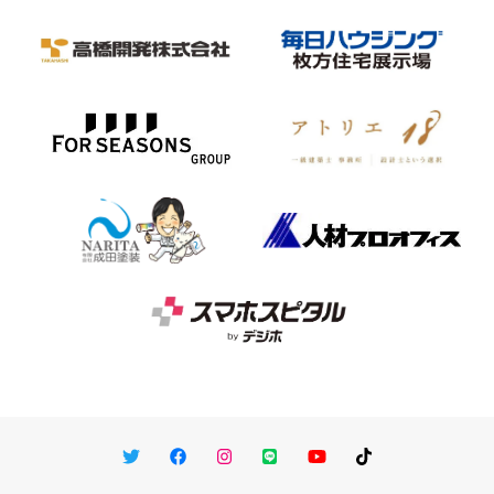
Twitter
Facebook
Instagram
LINE
You Tube
TikTok