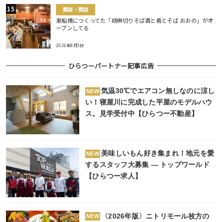
開店・閉店
東船橋につくってた「胡麻切りそば酒と肴とそば おおの」がオ
ープンしてる
2026年8月5日
ひらつーパートナー記事広告
気温30℃でエアコン無しなのに涼し
NEW
い！寝屋川に完成した平屋のモデルハウ
ス。見学受付中【ひらつー不動産】
美味しいもん好き集まれ！地元を愛
NEW
するスタッフ大募集 ― トップワールド
【ひらつー求人】
〈2026年版〉ニトリモール枚方の
NEW