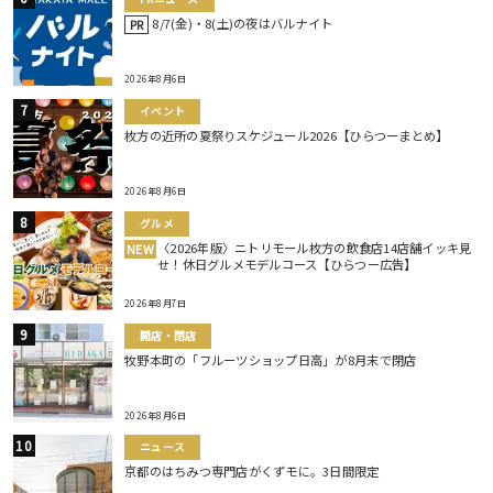
8/7(金)・8(土)の夜はバルナイト
PR
2026年8月6日
イベント
枚方の近所の夏祭りスケジュール2026【ひらつーまとめ】
2026年8月6日
グルメ
〈2026年版〉ニトリモール枚方の飲食店14店舗イッキ見
NEW
せ！休日グルメモデルコース【ひらつー広告】
2026年8月7日
開店・閉店
牧野本町の「フルーツショップ日高」が8月末で閉店
2026年8月6日
ニュース
京都のはちみつ専門店がくずモに。3日間限定