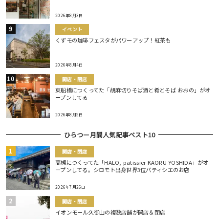
2026年8月3日
イベント
くずモの珈琲フェスタがパワーアップ！紅茶も
2026年8月4日
開店・閉店
東船橋につくってた「胡麻切りそば酒と肴とそば おおの」がオ
ープンしてる
2026年8月5日
ひらつー月間人気記事ベスト10
開店・閉店
高槻につくってた「HALO, patissier KAORU YOSHIDA」がオ
ープンしてる。シロモト出身世界3位パティシエのお店
2026年7月26日
開店・閉店
イオンモール久御山の複数店舗が開店＆閉店