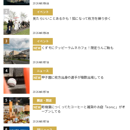
2026年8月6日
イベント
見たらいいことあるかも！狐になって枚方を練り歩く
2026年8月6日
イベント
くずモにクッピーラムネカフェ！限定りんご飴も
NEW
2026年8月7日
ニュース
甲子園に枚方出身の選手が複数出場してる
NEW
2026年8月7日
開店・閉店
町楠葉につくってたコーヒーと雑貨のお店「koru;」がオ
NEW
ープンしてる
2026年8月7日
PRニュース