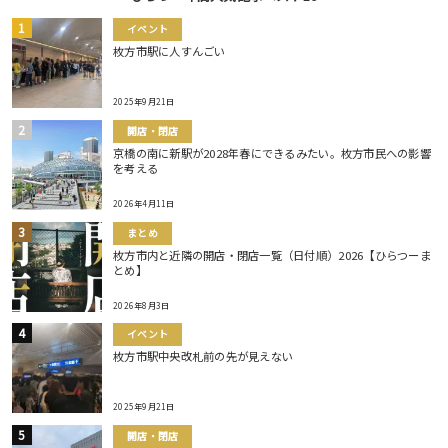
イベント
枚方市駅に人すんごい
2025年9月21日
開店・閉店
京橋の南に新駅が2028年春にできるみたい。枚方市民への影響
を考える
2026年4月11日
まとめ
枚方市内と近隣の開店・閉店一覧（日付順）2026【ひらつーま
とめ】
2026年8月3日
イベント
枚方市駅中央改札前の先が見えない
2025年9月21日
開店・閉店