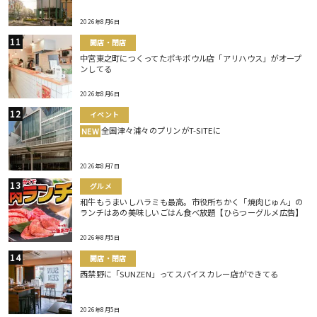
2026年8月6日
開店・閉店
中宮東之町につくってたポキボウル店「アリハウス」がオープ
ンしてる
2026年8月6日
イベント
全国津々浦々のプリンがT-SITEに
NEW
2026年8月7日
グルメ
和牛もうまいしハラミも最高。市役所ちかく「焼肉じゅん」の
ランチはあの美味しいごはん食べ放題【ひらつーグルメ広告】
2026年8月5日
開店・閉店
西禁野に「SUNZEN」ってスパイスカレー店ができてる
2026年8月5日