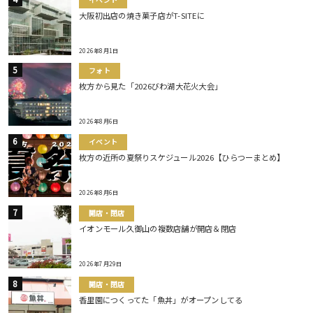
大阪初出店の焼き菓子店がT-SITEに
2026年8月1日
フォト
枚方から見た「2026びわ湖大花火大会」
2026年8月6日
イベント
枚方の近所の夏祭りスケジュール2026【ひらつーまとめ】
2026年8月6日
開店・閉店
イオンモール久御山の複数店舗が開店＆閉店
2026年7月29日
開店・閉店
香里園につくってた「魚丼」がオープンしてる