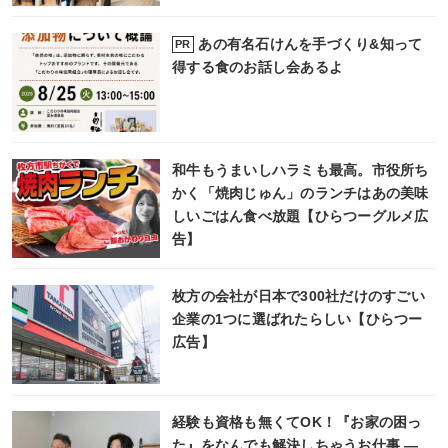
あの有名石けんを手づくり&知って
PR
得する食のお話し会あるよ
和牛もうまいしハラミも最高。市役所ち
かく「焼肉じゅん」のランチはあの美味
しいごはん食べ放題【ひらつーグルメ広
告】
枚方の会社が日本で300社だけのすごい
企業の1つに選ばれたらしい【ひらつー
広告】
経験も資格も無くてOK！『お家の困っ
た』をなんでも解決しちゃうお仕事 ―