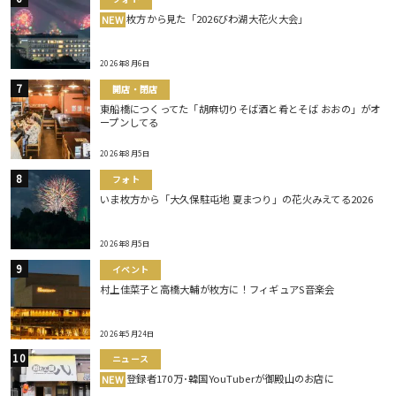
枚方から見た「2026びわ湖大花火大会」
NEW
2026年8月6日
開店・閉店
東船橋につくってた「胡麻切りそば酒と肴とそば おおの」がオ
ープンしてる
2026年8月5日
フォト
いま枚方から「大久保駐屯地 夏まつり」の花火みえてる2026
2026年8月5日
イベント
村上佳菜子と高橋大輔が枚方に！フィギュアS音楽会
2026年5月24日
ニュース
登録者170万･韓国YouTuberが御殿山のお店に
NEW