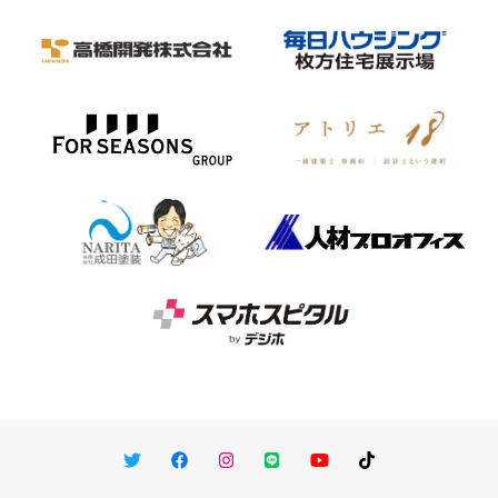
Twitter
Facebook
Instagram
LINE
You Tube
TikTok