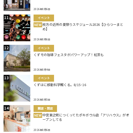
2026年8月6日
イベント
枚方の近所の夏祭りスケジュール2026【ひらつーまと
NEW
め】
2026年8月6日
イベント
くずモの珈琲フェスタがパワーアップ！紅茶も
2026年8月4日
イベント
くずはに移動科学館くる。8/15･16
2026年8月5日
開店・閉店
中宮東之町につくってたポキボウル店「アリハウス」がオ
NEW
ープンしてる
2026年8月6日