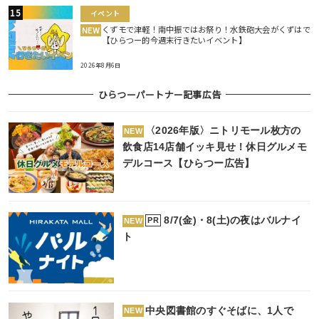
イベント
くずモで津軽！南中振ではお祭り！水鉄砲大会がくずはで
NEW
【ひらつー的今週末行きたいイベント】
2026年8月6日
ひらつーパートナー記事広告
〈2026年版〉ニトリモール枚方の
NEW
飲食店14店舗イッキ見せ！休日グルメモ
デルコース【ひらつー広告】
8/7(金)・8(土)の夜はバルナイ
PR
NEW
ト
中央図書館のすぐそばに、1人で
NEW