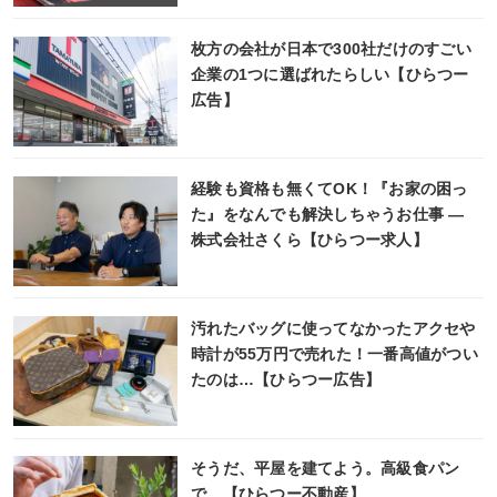
枚方の会社が日本で300社だけのすごい
企業の1つに選ばれたらしい【ひらつー
広告】
経験も資格も無くてOK！『お家の困っ
た』をなんでも解決しちゃうお仕事 ―
株式会社さくら【ひらつー求人】
汚れたバッグに使ってなかったアクセや
時計が55万円で売れた！一番高値がつい
たのは…【ひらつー広告】
そうだ、平屋を建てよう。高級食パン
で。【ひらつー不動産】