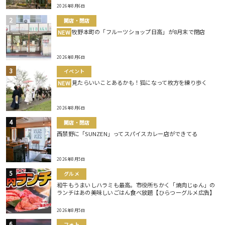
2026年8月6日
開店・閉店
牧野本町の「フルーツショップ日高」が8月末で閉店
NEW
2026年8月6日
イベント
見たらいいことあるかも！狐になって枚方を練り歩く
NEW
2026年8月6日
開店・閉店
西禁野に「SUNZEN」ってスパイスカレー店ができてる
2026年8月5日
グルメ
和牛もうまいしハラミも最高。市役所ちかく「焼肉じゅん」の
ランチはあの美味しいごはん食べ放題【ひらつーグルメ広告】
2026年8月5日
フォト