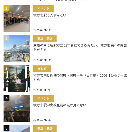
イベント
枚方市駅に人すんごい
2025年9月21日
開店・閉店
京橋の南に新駅が2028年春にできるみたい。枚方市民への影響
を考える
2026年4月11日
まとめ
枚方市内と近隣の開店・閉店一覧（日付順）2026【ひらつーま
とめ】
2026年8月3日
イベント
枚方市駅中央改札前の先が見えない
2025年9月21日
開店・閉店