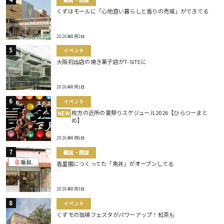
くずはモールに「心地良い暮らしと香りの売場」ができてる
2026年8月2日
イベント
大阪初出店の焼き菓子店がT-SITEに
2026年8月1日
イベント
枚方の近所の夏祭りスケジュール2026【ひらつーまと
NEW
め】
2026年8月6日
開店・閉店
香里園につくってた「魚丼」がオープンしてる
2026年8月3日
イベント
くずモの珈琲フェスタがパワーアップ！紅茶も