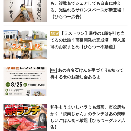
も、複数名でシェアしても自由に使え
る、光溢れるサロンスペースが新登場！
【ひらつー広告】
【ラストワン】最後の1邸を引き当
NEW
てるのは誰？高橋開発の完成済・即入居
可のお家まとめ【ひらつー不動産】
あの有名石けんを手づくり&知って
PR
得する食のお話し会あるよ
和牛もうまいしハラミも最高。市役所ち
かく「焼肉じゅん」のランチはあの美味
しいごはん食べ放題【ひらつーグルメ広
告】