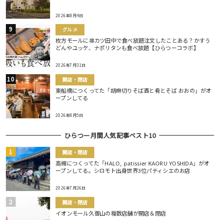
2026年8月4日
グルメ
枚方モールに串カツ田中で食べ放題注文したことある？かすう
どんやユッケ、ナポリタンも食べ放題【ひらつーコラボ】
2026年7月31日
開店・閉店
東船橋につくってた「胡麻切りそば酒と肴とそば おおの」がオ
ープンしてる
2026年8月5日
ひらつー月間人気記事ベスト10
開店・閉店
高槻につくってた「HALO, patissier KAORU YOSHIDA」がオ
ープンしてる。シロモト出身世界3位パティシエのお店
2026年7月26日
開店・閉店
イオンモール久御山の複数店舗が開店＆閉店