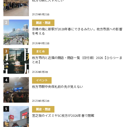
2025年9月21日
開店・閉店
京橋の南に新駅が2028年春にできるみたい。枚方市民への影響
を考える
2026年4月11日
まとめ
枚方市内と近隣の開店・閉店一覧（日付順）2026【ひらつーま
とめ】
2026年8月3日
イベント
枚方市駅中央改札前の先が見えない
2025年9月21日
開店・閉店
宮之阪のイズミヤSC枚方が2026年春で閉館