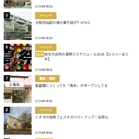
2026年8月2日
イベント
大阪初出店の焼き菓子店がT-SITEに
2026年8月1日
イベント
枚方の近所の夏祭りスケジュール2026【ひらつーまと
NEW
め】
2026年8月6日
開店・閉店
香里園につくってた「魚丼」がオープンしてる
2026年8月3日
イベント
くずモの珈琲フェスタがパワーアップ！紅茶も
2026年8月4日