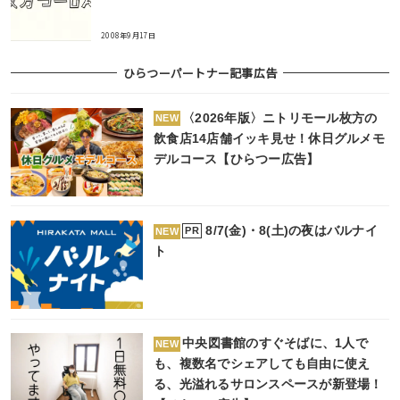
2008年9月17日
ひらつーパートナー記事広告
〈2026年版〉ニトリモール枚方の
NEW
飲食店14店舗イッキ見せ！休日グルメモ
デルコース【ひらつー広告】
8/7(金)・8(土)の夜はバルナイ
PR
NEW
ト
中央図書館のすぐそばに、1人で
NEW
も、複数名でシェアしても自由に使え
る、光溢れるサロンスペースが新登場！