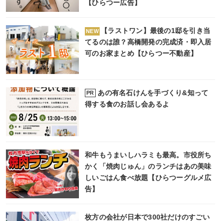
【ひらつー広告】
【ラストワン】最後の1邸を引き当
NEW
てるのは誰？高橋開発の完成済・即入居
可のお家まとめ【ひらつー不動産】
あの有名石けんを手づくり&知って
PR
得する食のお話し会あるよ
和牛もうまいしハラミも最高。市役所ち
かく「焼肉じゅん」のランチはあの美味
しいごはん食べ放題【ひらつーグルメ広
告】
枚方の会社が日本で300社だけのすごい