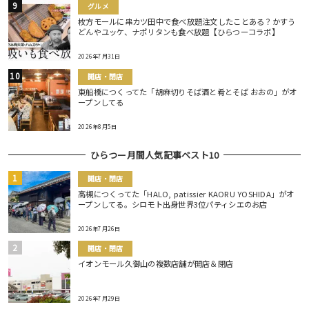
グルメ
枚方モールに串カツ田中で食べ放題注文したことある？かすう
どんやユッケ、ナポリタンも食べ放題【ひらつーコラボ】
2026年7月31日
開店・閉店
東船橋につくってた「胡麻切りそば酒と肴とそば おおの」がオ
ープンしてる
2026年8月5日
ひらつー月間人気記事ベスト10
開店・閉店
高槻につくってた「HALO, patissier KAORU YOSHIDA」がオ
ープンしてる。シロモト出身世界3位パティシエのお店
2026年7月26日
開店・閉店
イオンモール久御山の複数店舗が開店＆閉店
2026年7月29日