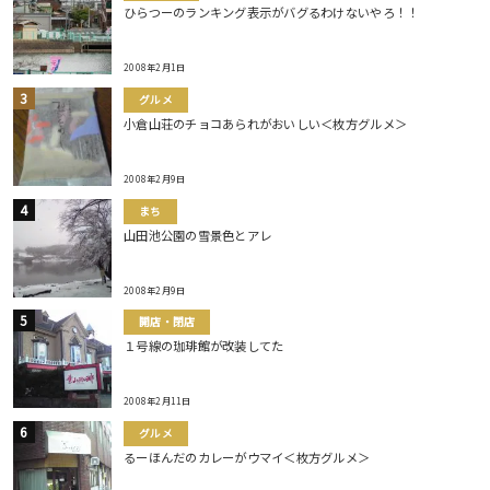
ひらつーのランキング表示がバグるわけないやろ！！
2008年2月1日
グルメ
小倉山荘のチョコあられがおいしい＜枚方グルメ＞
2008年2月9日
まち
山田池公園の雪景色とアレ
2008年2月9日
開店・閉店
１号線の珈琲館が改装してた
2008年2月11日
グルメ
るーほんだのカレーがウマイ＜枚方グルメ＞