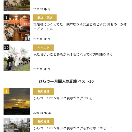
2026年8月4日
開店・閉店
東船橋につくってた「胡麻切りそば酒と肴とそば おおの」がオ
ープンしてる
2026年8月5日
イベント
見たらいいことあるかも！狐になって枚方を練り歩く
2026年8月6日
ひらつー月間人気記事ベスト10
お知らせ
ひらつーのランキング表示がバグってる
2008年1月31日
お知らせ
ひらつーのランキング表示がバグるわけないやろ！！