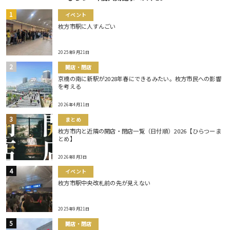
イベント
枚方市駅に人すんごい
2025年9月21日
開店・閉店
京橋の南に新駅が2028年春にできるみたい。枚方市民への影響
を考える
2026年4月11日
まとめ
枚方市内と近隣の開店・閉店一覧（日付順）2026【ひらつーま
とめ】
2026年8月3日
イベント
枚方市駅中央改札前の先が見えない
2025年9月21日
開店・閉店