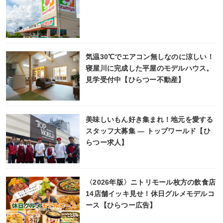
気温30℃でエアコン無しなのに涼しい！
寝屋川に完成した平屋のモデルハウス。
見学受付中【ひらつー不動産】
美味しいもん好き集まれ！地元を愛する
スタッフ大募集 ― トップワールド【ひ
らつー求人】
〈2026年版〉ニトリモール枚方の飲食店
14店舗イッキ見せ！休日グルメモデルコ
ース【ひらつー広告】