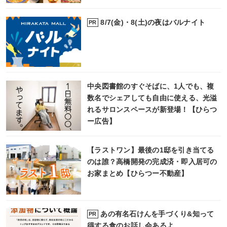
8/7(金)・8(土)の夜はバルナイト
PR
中央図書館のすぐそばに、1人でも、複
数名でシェアしても自由に使える、光溢
れるサロンスペースが新登場！【ひらつ
ー広告】
【ラストワン】最後の1邸を引き当てる
のは誰？高橋開発の完成済・即入居可の
お家まとめ【ひらつー不動産】
あの有名石けんを手づくり&知って
PR
得する食のお話し会あるよ