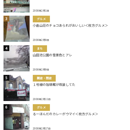
2008年2月1日
グルメ
小倉山荘のチョコあられがおいしい＜枚方グルメ＞
2008年2月9日
まち
山田池公園の雪景色とアレ
2008年2月9日
開店・閉店
１号線の珈琲館が改装してた
2008年2月11日
グルメ
るーほんだのカレーがウマイ＜枚方グルメ＞
2008年2月17日