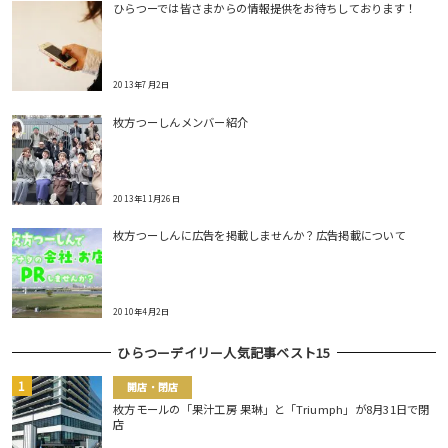
ひらつーでは皆さまからの情報提供をお待ちしております！
2013年7月2日
枚方つーしんメンバー紹介
2013年11月26日
枚方つーしんに広告を掲載しませんか？広告掲載について
2010年4月2日
ひらつーデイリー人気記事ベスト15
開店・閉店
枚方モールの「果汁工房 果琳」と「Triumph」が8月31日で閉
店