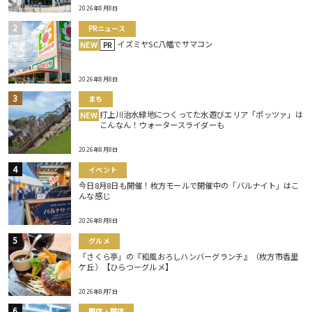
2026年8月8日
PRニュース
イズミヤSC八幡でサマコン
NEW
PR
2026年8月8日
まち
打上川治水緑地につくってた水遊びエリア「ポッツァ」は
NEW
こんなん！ウォータースライダーも
2026年8月8日
イベント
今日8月8日も開催！枚方モールで開催中の「バルナイト」はこ
んな感じ
2026年8月8日
グルメ
「さくら亭」の『和風おろしハンバーグランチ』（枚方市香里
ケ丘）【ひらつーグルメ】
2026年8月7日
開店・閉店