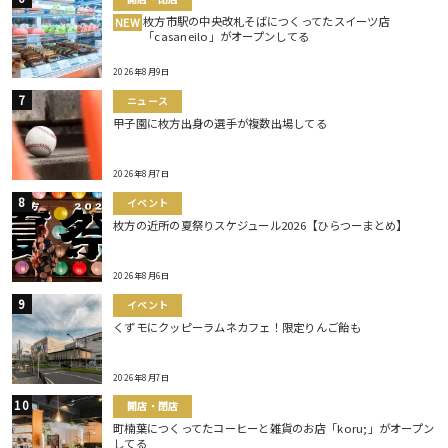
枚方市駅の中央改札そばにつくってたスイーツ店
NEW
「casaneilo」がオープンしてる
2026年8月9日
ニュース
甲子園に枚方出身の選手が複数出場してる
2026年8月7日
イベント
枚方の近所の夏祭りスケジュール2026【ひらつーまとめ】
2026年8月6日
イベント
くずモにクッピーラムネカフェ！限定りんご飴も
2026年8月7日
開店・閉店
町楠葉につくってたコーヒーと雑貨のお店「koru;」がオープン
してる