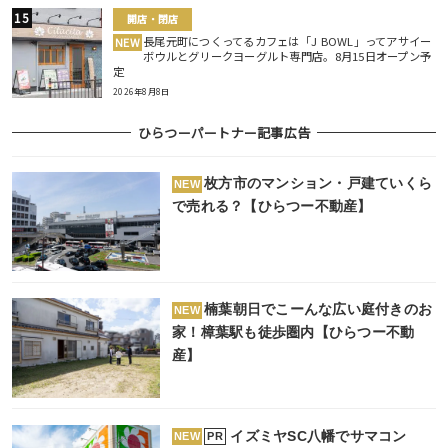
開店・閉店
長尾元町につくってるカフェは「J BOWL」ってアサイー
NEW
ボウルとグリークヨーグルト専門店。8月15日オープン予
定
2026年8月8日
ひらつーパートナー記事広告
枚方市のマンション・戸建ていくら
NEW
で売れる？【ひらつー不動産】
楠葉朝日でこーんな広い庭付きのお
NEW
家！樟葉駅も徒歩圏内【ひらつー不動
産】
イズミヤSC八幡でサマコン
PR
NEW