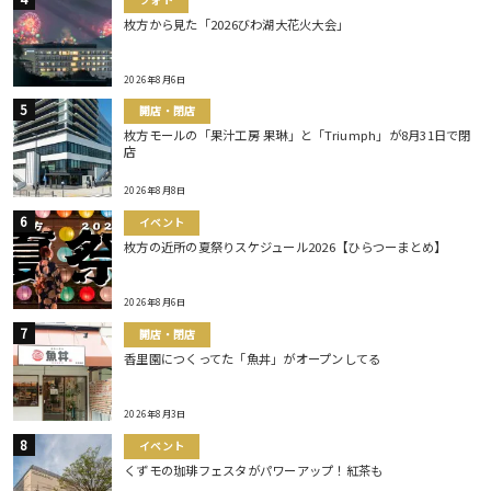
枚方から見た「2026びわ湖大花火大会」
2026年8月6日
開店・閉店
枚方モールの「果汁工房 果琳」と「Triumph」が8月31日で閉
店
2026年8月8日
イベント
枚方の近所の夏祭りスケジュール2026【ひらつーまとめ】
2026年8月6日
開店・閉店
香里園につくってた「魚丼」がオープンしてる
2026年8月3日
イベント
くずモの珈琲フェスタがパワーアップ！紅茶も