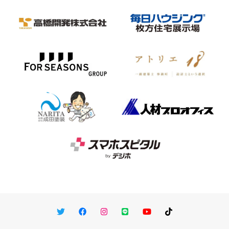
Twitter
Facebook
Instagram
LINE
You Tube
TikTok