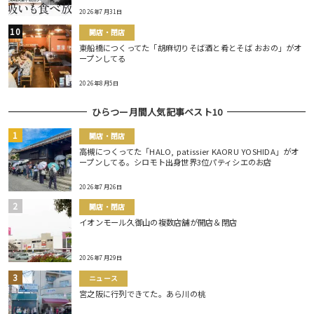
2026年7月31日
開店・閉店
東船橋につくってた「胡麻切りそば酒と肴とそば おおの」がオ
ープンしてる
2026年8月5日
ひらつー月間人気記事ベスト10
開店・閉店
高槻につくってた「HALO, patissier KAORU YOSHIDA」がオ
ープンしてる。シロモト出身世界3位パティシエのお店
2026年7月26日
開店・閉店
イオンモール久御山の複数店舗が開店＆閉店
2026年7月29日
ニュース
宮之阪に行列できてた。あら川の桃