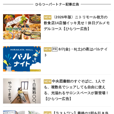
ひらつーパートナー記事広告
〈2026年版〉ニトリモール枚方の
NEW
飲食店14店舗イッキ見せ！休日グルメモ
デルコース【ひらつー広告】
8/7(金)・8(土)の夜はバルナイ
PR
NEW
ト
中央図書館のすぐそばに、1人で
NEW
も、複数名でシェアしても自由に使え
る、光溢れるサロンスペースが新登場！
【ひらつー広告】
【ラストワン】最後の1邸を引き当
NEW