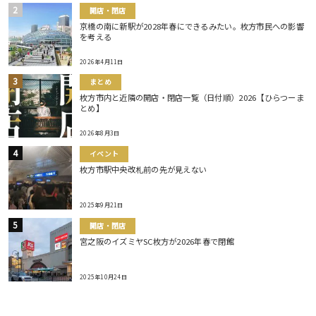
開店・閉店
京橋の南に新駅が2028年春にできるみたい。枚方市民への影響
を考える
2026年4月11日
まとめ
枚方市内と近隣の開店・閉店一覧（日付順）2026【ひらつーま
とめ】
2026年8月3日
イベント
枚方市駅中央改札前の先が見えない
2025年9月21日
開店・閉店
宮之阪のイズミヤSC枚方が2026年春で閉館
2025年10月24日