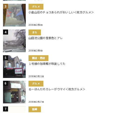
グルメ
小倉山荘のチョコあられがおいしい＜枚方グルメ＞
2008年2月9日
まち
山田池公園の雪景色とアレ
2008年2月9日
開店・閉店
１号線の珈琲館が改装してた
2008年2月11日
グルメ
るーほんだのカレーがウマイ＜枚方グルメ＞
2008年2月17日
話題