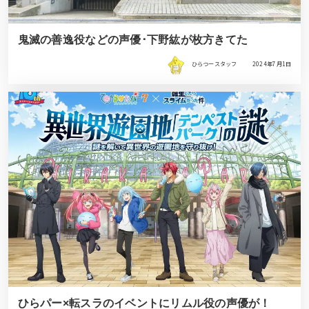
鬼滅の善逸役などの声優･下野紘が枚方きてた
ひらつースタッフ
2024年7月1日
ひらパー×転スラのイベントにリムル役の声優が！