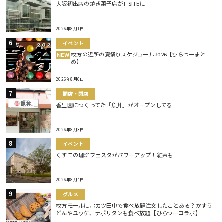
大阪初出店の焼き菓子店がT-SITEに
2026年8月1日
イベント
枚方の近所の夏祭りスケジュール2026【ひらつーまと
NEW
め】
2026年8月6日
開店・閉店
香里園につくってた「魚丼」がオープンしてる
2026年8月3日
イベント
くずモの珈琲フェスタがパワーアップ！紅茶も
2026年8月4日
グルメ
枚方モールに串カツ田中で食べ放題注文したことある？かすう
どんやユッケ、ナポリタンも食べ放題【ひらつーコラボ】