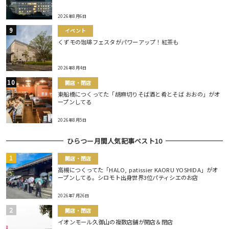
2026年8月6日
イベント
くずモの珈琲フェスタがパワーアップ！紅茶も
2026年8月4日
開店・閉店
東船橋につくってた「胡麻切りそば酒と肴とそば おおの」がオ
ープンしてる
2026年8月5日
ひらつー月間人気記事ベスト10
開店・閉店
高槻につくってた「HALO, patissier KAORU YOSHIDA」がオ
ープンしてる。シロモト出身世界3位パティシエのお店
2026年7月26日
開店・閉店
イオンモール久御山の複数店舗が開店＆閉店