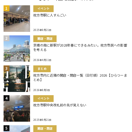
イベント
枚方市駅に人すんごい
2025年9月21日
開店・閉店
京橋の南に新駅が2028年春にできるみたい。枚方市民への影響
を考える
2026年4月11日
まとめ
枚方市内と近隣の開店・閉店一覧（日付順）2026【ひらつーま
とめ】
2026年8月3日
イベント
枚方市駅中央改札前の先が見えない
2025年9月21日
開店・閉店