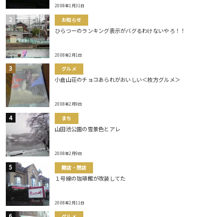
2008年1月31日
お知らせ
ひらつーのランキング表示がバグるわけないやろ！！
2008年2月1日
グルメ
小倉山荘のチョコあられがおいしい＜枚方グルメ＞
2008年2月9日
まち
山田池公園の雪景色とアレ
2008年2月9日
開店・閉店
１号線の珈琲館が改装してた
2008年2月11日
グルメ