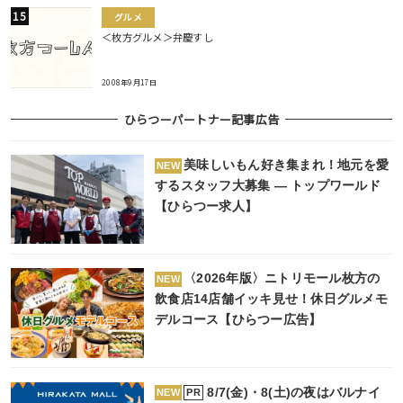
グルメ
＜枚方グルメ＞弁慶すし
2008年9月17日
ひらつーパートナー記事広告
美味しいもん好き集まれ！地元を愛
NEW
するスタッフ大募集 ― トップワールド
【ひらつー求人】
〈2026年版〉ニトリモール枚方の
NEW
飲食店14店舗イッキ見せ！休日グルメモ
デルコース【ひらつー広告】
8/7(金)・8(土)の夜はバルナイ
PR
NEW