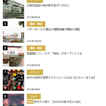
大阪初出店の焼き菓子店がT-SITEに
2026年8月1日
開店・閉店
イオンモール久御山の複数店舗が開店＆閉店
2026年7月29日
開店・閉店
香里園につくってた「魚丼」がオープンしてる
2026年8月3日
イベント
枚方の近所の夏祭りスケジュール2026【ひらつーまとめ】
2026年8月6日
フォト
枚方から見た「2026びわ湖大花火大会」
NEW