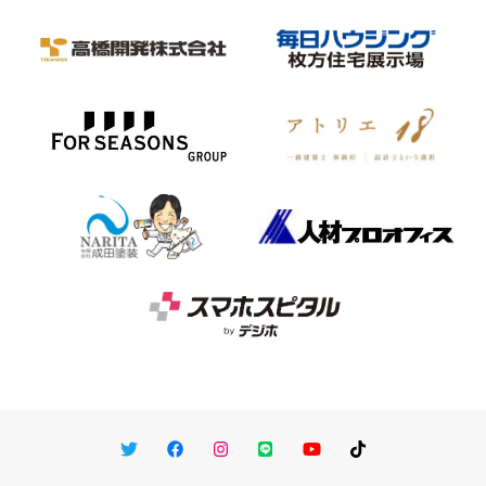
Twitter
Facebook
Instagram
LINE
You Tube
TikTok