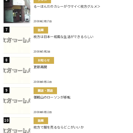
るーほんだのカレーがウマイ＜枚方グルメ＞
2008年2月17日
話題
枚方は日本一和風な生活ができるらしい
2008年5月2日
お知らせ
更新再開
2008年9月11日
開店・閉店
御殿山のローソンが移転
2008年9月12日
話題
枚方で服を売るならどこがいいか