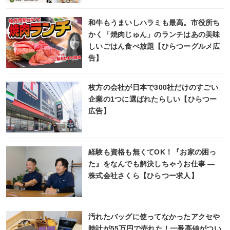
和牛もうまいしハラミも最高。市役所ち
かく「焼肉じゅん」のランチはあの美味
しいごはん食べ放題【ひらつーグルメ広
告】
枚方の会社が日本で300社だけのすごい
企業の1つに選ばれたらしい【ひらつー
広告】
経験も資格も無くてOK！『お家の困っ
た』をなんでも解決しちゃうお仕事 ―
株式会社さくら【ひらつー求人】
汚れたバッグに使ってなかったアクセや
時計が55万円で売れた！一番高値がつい