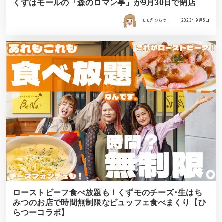
くずはモールの「森のロマン亭」が9月30日で閉店
モモ＠ひらつー
2023年9月5日
ローストビーフ食べ放題も！くずモのチーズ･生はち
みつのお店で時間無制限なビュッフェ食べまくり【ひ
らつーコラボ】