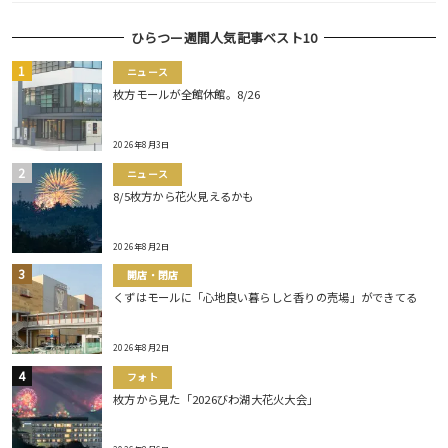
ひらつー週間人気記事ベスト10
ニュース
枚方モールが全館休館。8/26
2026年8月3日
ニュース
8/5枚方から花火見えるかも
2026年8月2日
開店・閉店
くずはモールに「心地良い暮らしと香りの売場」ができてる
2026年8月2日
フォト
枚方から見た「2026びわ湖大花火大会」