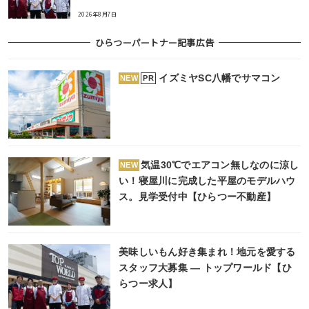
2026年8月7日
ひらつーパートナー記事広告
イズミヤSC八幡でサマコン
PR
NEW
気温30℃でエアコン無しなのに涼し
NEW
い！寝屋川に完成した平屋のモデルハウ
ス。見学受付中【ひらつー不動産】
美味しいもん好き集まれ！地元を愛する
スタッフ大募集 ― トップワールド【ひ
らつー求人】