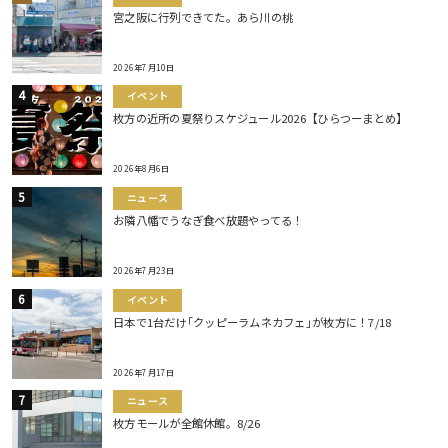
宮之阪に行列できてた。あら川の桃
2026年7月10日
イベント
枚方の近所の夏祭りスケジュール2026【ひらつーまとめ】
2026年8月6日
ニュース
お隣八幡でうなぎ食べ放題やってる！
2026年7月23日
イベント
日本で1台だけ｢クッピーラムネカフェ｣が枚方に！7/18
2026年7月17日
ニュース
枚方モールが全館休館。8/26