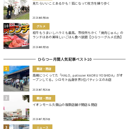
見たらいいことあるかも！狐になって枚方を練り歩く
2026年8月6日
グルメ
和牛もうまいしハラミも最高。市役所ちかく「焼肉じゅん」の
ランチはあの美味しいごはん食べ放題【ひらつーグルメ広告】
2026年8月5日
ひらつー月間人気記事ベスト10
開店・閉店
高槻につくってた「HALO, patissier KAORU YOSHIDA」がオ
ープンしてる。シロモト出身世界3位パティシエのお店
2026年7月26日
開店・閉店
イオンモール久御山の複数店舗が開店＆閉店
2026年7月29日
ニュース