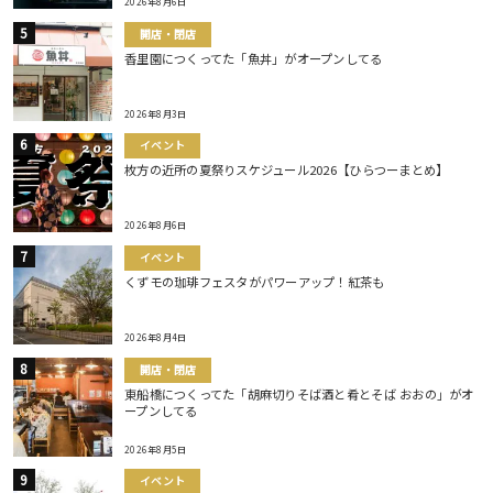
2026年8月6日
開店・閉店
香里園につくってた「魚丼」がオープンしてる
2026年8月3日
イベント
枚方の近所の夏祭りスケジュール2026【ひらつーまとめ】
2026年8月6日
イベント
くずモの珈琲フェスタがパワーアップ！紅茶も
2026年8月4日
開店・閉店
東船橋につくってた「胡麻切りそば酒と肴とそば おおの」がオ
ープンしてる
2026年8月5日
イベント