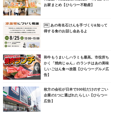
お家まとめ【ひらつー不動産】
あの有名石けんを手づくり&知って
PR
得する食のお話し会あるよ
和牛もうまいしハラミも最高。市役所ち
かく「焼肉じゅん」のランチはあの美味
しいごはん食べ放題【ひらつーグルメ広
告】
枚方の会社が日本で300社だけのすごい
企業の1つに選ばれたらしい【ひらつー
広告】