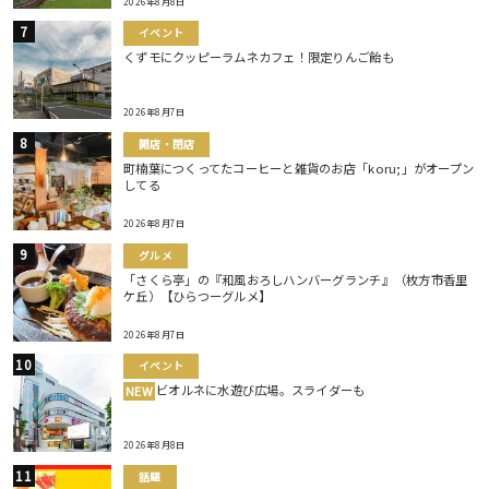
2026年8月8日
イベント
くずモにクッピーラムネカフェ！限定りんご飴も
2026年8月7日
開店・閉店
町楠葉につくってたコーヒーと雑貨のお店「koru;」がオープン
してる
2026年8月7日
グルメ
「さくら亭」の『和風おろしハンバーグランチ』（枚方市香里
ケ丘）【ひらつーグルメ】
2026年8月7日
イベント
ビオルネに水遊び広場。スライダーも
NEW
2026年8月8日
話題