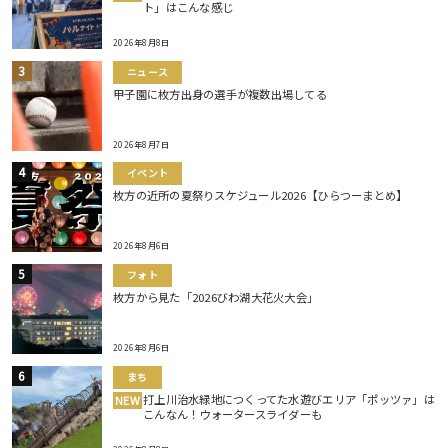
ト」はこんな感じ
2026年8月8日
ニュース
甲子園に枚方出身の選手が複数出場してる
2026年8月7日
イベント
枚方の近所の夏祭りスケジュール2026【ひらつーまとめ】
2026年8月6日
フォト
枚方から見た「2026びわ湖大花火大会」
2026年8月6日
まち
打上川治水緑地につくってた水遊びエリア「ポッツァ」は
NEW
こんなん！ウォータースライダーも