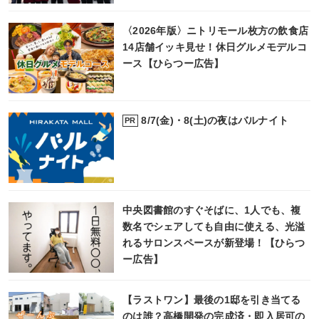
〈2026年版〉ニトリモール枚方の飲食店
14店舗イッキ見せ！休日グルメモデルコ
ース【ひらつー広告】
8/7(金)・8(土)の夜はバルナイト
PR
中央図書館のすぐそばに、1人でも、複
数名でシェアしても自由に使える、光溢
れるサロンスペースが新登場！【ひらつ
ー広告】
【ラストワン】最後の1邸を引き当てる
のは誰？高橋開発の完成済・即入居可の