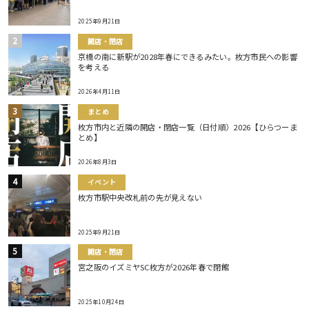
2025年9月21日
開店・閉店
京橋の南に新駅が2028年春にできるみたい。枚方市民への影響
を考える
2026年4月11日
まとめ
枚方市内と近隣の開店・閉店一覧（日付順）2026【ひらつーま
とめ】
2026年8月3日
イベント
枚方市駅中央改札前の先が見えない
2025年9月21日
開店・閉店
宮之阪のイズミヤSC枚方が2026年春で閉館
2025年10月24日