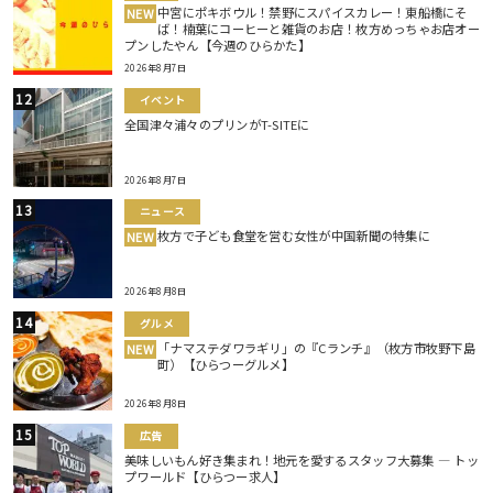
中宮にポキボウル！禁野にスパイスカレー！東船橋にそ
NEW
ば！楠葉にコーヒーと雑貨のお店！枚方めっちゃお店オー
プンしたやん【今週のひらかた】
2026年8月7日
イベント
全国津々浦々のプリンがT-SITEに
2026年8月7日
ニュース
枚方で子ども食堂を営む女性が中国新聞の特集に
NEW
2026年8月8日
グルメ
「ナマステダワラギリ」の『Cランチ』（枚方市牧野下島
NEW
町）【ひらつーグルメ】
2026年8月8日
広告
美味しいもん好き集まれ！地元を愛するスタッフ大募集 ― トッ
プワールド【ひらつー求人】