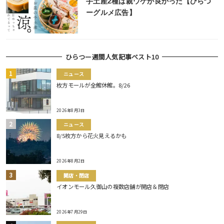
手土産2種は親ウケが良かった【ひらつ
ーグルメ広告】
ひらつー週間人気記事ベスト10
ニュース
枚方モールが全館休館。8/26
2026年8月3日
ニュース
8/5枚方から花火見えるかも
2026年8月2日
開店・閉店
イオンモール久御山の複数店舗が開店＆閉店
2026年7月29日