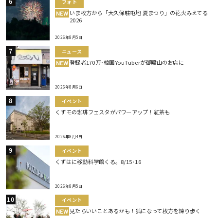
フォト
いま枚方から「大久保駐屯地 夏まつり」の花火みえてる
NEW
2026
2026年8月5日
ニュース
登録者170万･韓国YouTuberが御殿山のお店に
NEW
2026年8月6日
イベント
くずモの珈琲フェスタがパワーアップ！紅茶も
2026年8月4日
イベント
くずはに移動科学館くる。8/15･16
2026年8月5日
イベント
見たらいいことあるかも！狐になって枚方を練り歩く
NEW