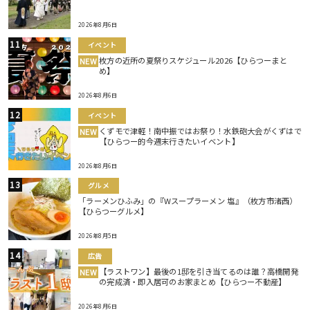
2026年8月6日
イベント
枚方の近所の夏祭りスケジュール2026【ひらつーまと
NEW
め】
2026年8月6日
イベント
くずモで津軽！南中振ではお祭り！水鉄砲大会がくずはで
NEW
【ひらつー的今週末行きたいイベント】
2026年8月6日
グルメ
「ラーメンひふみ」の『Wスープラーメン 塩』（枚方市渚西）
【ひらつーグルメ】
2026年8月5日
広告
【ラストワン】最後の1邸を引き当てるのは誰？高橋開発
NEW
の完成済・即入居可のお家まとめ【ひらつー不動産】
2026年8月6日