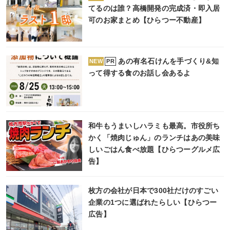
てるのは誰？高橋開発の完成済・即入居
可のお家まとめ【ひらつー不動産】
あの有名石けんを手づくり&知
PR
NEW
って得する食のお話し会あるよ
和牛もうまいしハラミも最高。市役所ち
かく「焼肉じゅん」のランチはあの美味
しいごはん食べ放題【ひらつーグルメ広
告】
枚方の会社が日本で300社だけのすごい
企業の1つに選ばれたらしい【ひらつー
広告】