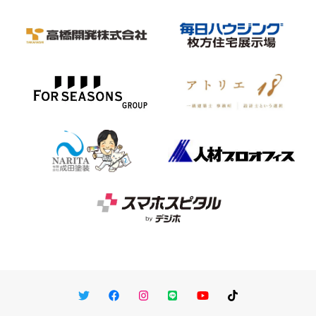
Twitter
Facebook
Instagram
LINE
You Tube
TikTok