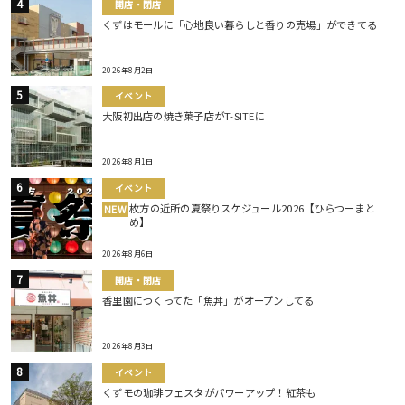
開店・閉店
くずはモールに「心地良い暮らしと香りの売場」ができてる
2026年8月2日
イベント
大阪初出店の焼き菓子店がT-SITEに
2026年8月1日
イベント
枚方の近所の夏祭りスケジュール2026【ひらつーまと
NEW
め】
2026年8月6日
開店・閉店
香里園につくってた「魚丼」がオープンしてる
2026年8月3日
イベント
くずモの珈琲フェスタがパワーアップ！紅茶も