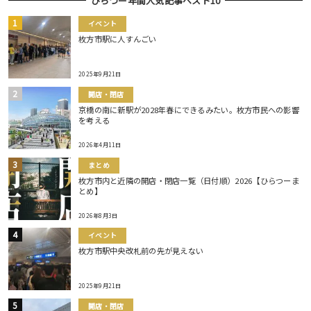
ひらつー年間人気記事ベスト10
イベント
枚方市駅に人すんごい
2025年9月21日
開店・閉店
京橋の南に新駅が2028年春にできるみたい。枚方市民への影響
を考える
2026年4月11日
まとめ
枚方市内と近隣の開店・閉店一覧（日付順）2026【ひらつーま
とめ】
2026年8月3日
イベント
枚方市駅中央改札前の先が見えない
2025年9月21日
開店・閉店