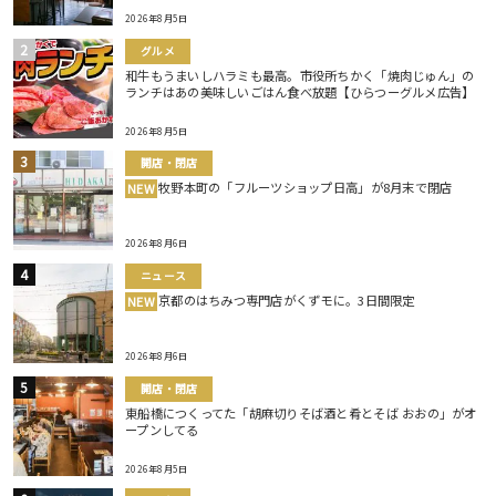
2026年8月5日
グルメ
和牛もうまいしハラミも最高。市役所ちかく「焼肉じゅん」の
ランチはあの美味しいごはん食べ放題【ひらつーグルメ広告】
2026年8月5日
開店・閉店
牧野本町の「フルーツショップ日高」が8月末で閉店
NEW
2026年8月6日
ニュース
京都のはちみつ専門店がくずモに。3日間限定
NEW
2026年8月6日
開店・閉店
東船橋につくってた「胡麻切りそば酒と肴とそば おおの」がオ
ープンしてる
2026年8月5日