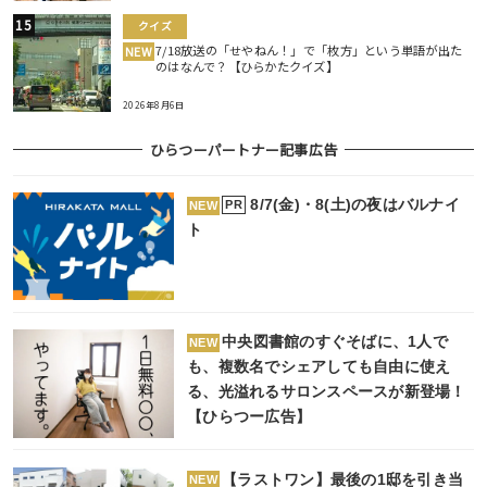
クイズ
7/18放送の「せやねん！」で「枚方」という単語が出た
NEW
のはなんで？【ひらかたクイズ】
2026年8月6日
ひらつーパートナー記事広告
8/7(金)・8(土)の夜はバルナイ
PR
NEW
ト
中央図書館のすぐそばに、1人で
NEW
も、複数名でシェアしても自由に使え
る、光溢れるサロンスペースが新登場！
【ひらつー広告】
【ラストワン】最後の1邸を引き当
NEW