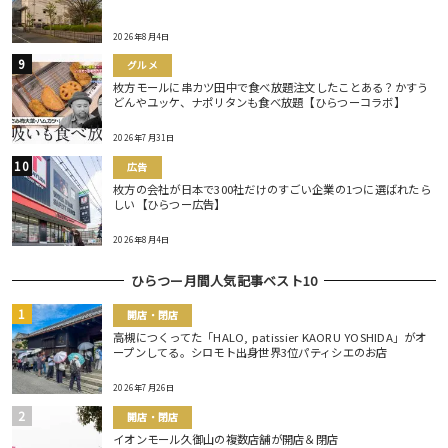
2026年8月4日
グルメ
枚方モールに串カツ田中で食べ放題注文したことある？かすう
どんやユッケ、ナポリタンも食べ放題【ひらつーコラボ】
2026年7月31日
広告
枚方の会社が日本で300社だけのすごい企業の1つに選ばれたら
しい【ひらつー広告】
2026年8月4日
ひらつー月間人気記事ベスト10
開店・閉店
高槻につくってた「HALO, patissier KAORU YOSHIDA」がオ
ープンしてる。シロモト出身世界3位パティシエのお店
2026年7月26日
開店・閉店
イオンモール久御山の複数店舗が開店＆閉店