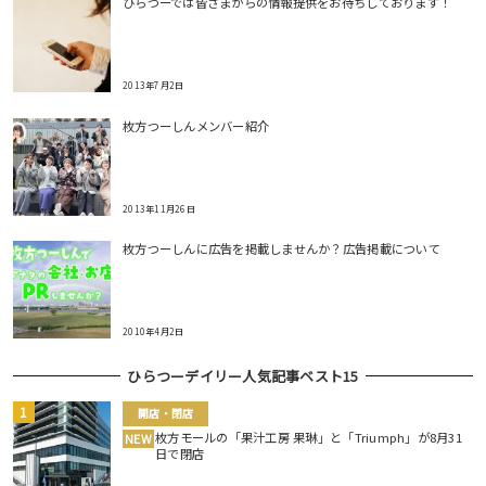
ひらつーでは皆さまからの情報提供をお待ちしております！
2013年7月2日
枚方つーしんメンバー紹介
2013年11月26日
枚方つーしんに広告を掲載しませんか？広告掲載について
2010年4月2日
ひらつーデイリー人気記事ベスト15
開店・閉店
枚方モールの「果汁工房 果琳」と「Triumph」が8月31
NEW
日で閉店