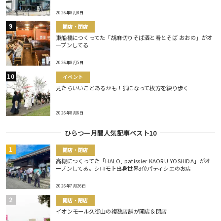
2026年8月8日
開店・閉店
東船橋につくってた「胡麻切りそば酒と肴とそば おおの」がオ
ープンしてる
2026年8月5日
イベント
見たらいいことあるかも！狐になって枚方を練り歩く
2026年8月6日
ひらつー月間人気記事ベスト10
開店・閉店
高槻につくってた「HALO, patissier KAORU YOSHIDA」がオ
ープンしてる。シロモト出身世界3位パティシエのお店
2026年7月26日
開店・閉店
イオンモール久御山の複数店舗が開店＆閉店