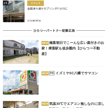
イベント
全国津々浦々のプリンがT-SITEに
2026年8月7日
ひらつーパートナー記事広告
楠葉朝日でこーんな広い庭付きのお
NEW
家！樟葉駅も徒歩圏内【ひらつー不動
産】
イズミヤSC八幡でサマコン
PR
NEW
気温30℃でエアコン無しなのに涼し
NEW