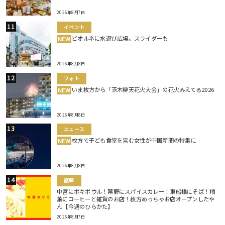
2026年8月7日
イベント
ビオルネに水遊び広場。スライダーも
NEW
2026年8月8日
フォト
いま枚方から「茨木辯天花火大会」の花火みえてる2026
NEW
2026年8月8日
ニュース
枚方で子ども食堂を営む女性が中国新聞の特集に
NEW
2026年8月8日
話題
中宮にポキボウル！禁野にスパイスカレー！東船橋にそば！楠
葉にコーヒーと雑貨のお店！枚方めっちゃお店オープンしたや
ん【今週のひらかた】
2026年8月7日