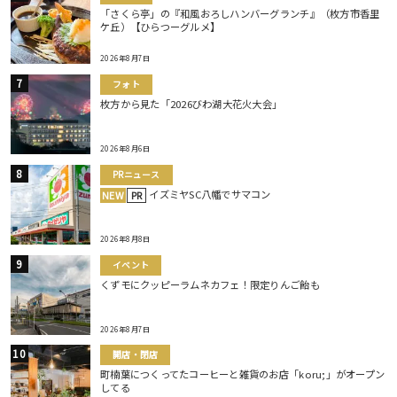
「さくら亭」の『和風おろしハンバーグランチ』（枚方市香里
ケ丘）【ひらつーグルメ】
2026年8月7日
フォト
枚方から見た「2026びわ湖大花火大会」
2026年8月6日
PRニュース
イズミヤSC八幡でサマコン
NEW
PR
2026年8月8日
イベント
くずモにクッピーラムネカフェ！限定りんご飴も
2026年8月7日
開店・閉店
町楠葉につくってたコーヒーと雑貨のお店「koru;」がオープン
してる