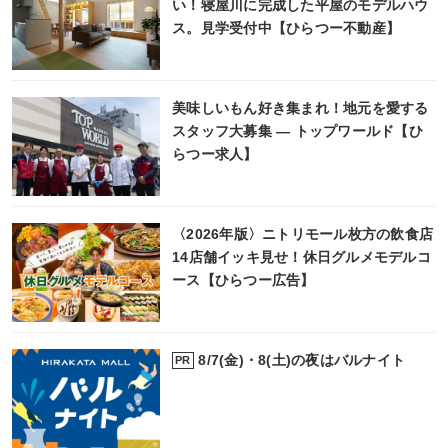
い！寝屋川に完成した平屋のモデルハウ
ス。見学受付中【ひらつー不動産】
美味しいもん好き集まれ！地元を愛する
スタッフ大募集 ― トップワールド【ひ
らつー求人】
〈2026年版〉ニトリモール枚方の飲食店
14店舗イッキ見せ！休日グルメモデルコ
ース【ひらつー広告】
8/7(金)・8(土)の夜はバルナイト
PR