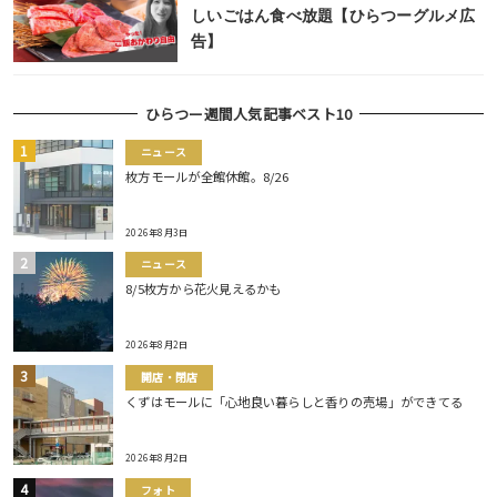
しいごはん食べ放題【ひらつーグルメ広
告】
ひらつー週間人気記事ベスト10
ニュース
枚方モールが全館休館。8/26
2026年8月3日
ニュース
8/5枚方から花火見えるかも
2026年8月2日
開店・閉店
くずはモールに「心地良い暮らしと香りの売場」ができてる
2026年8月2日
フォト