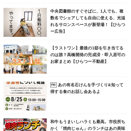
中央図書館のすぐそばに、1人でも、複
数名でシェアしても自由に使える、光溢
れるサロンスペースが新登場！【ひらつ
ー広告】
【ラストワン】最後の1邸を引き当てる
のは誰？高橋開発の完成済・即入居可の
お家まとめ【ひらつー不動産】
あの有名石けんを手づくり&知って
PR
得する食のお話し会あるよ
和牛もうまいしハラミも最高。市役所ち
かく「焼肉じゅん」のランチはあの美味