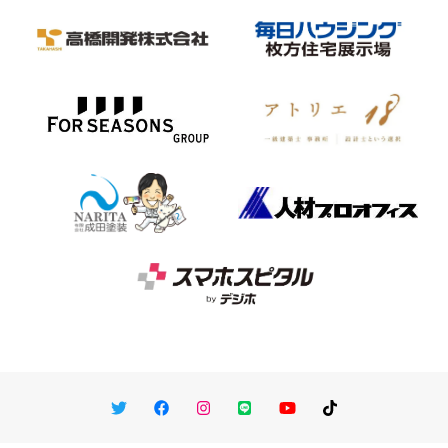
Twitter
Facebook
Instagram
LINE
You Tube
TikTok