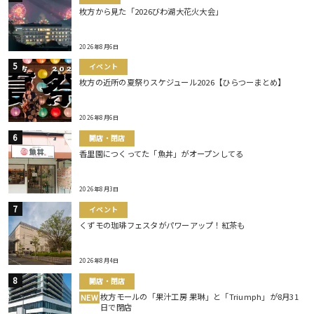
枚方から見た「2026びわ湖大花火大会」
2026年8月6日
イベント
枚方の近所の夏祭りスケジュール2026【ひらつーまとめ】
2026年8月6日
開店・閉店
香里園につくってた「魚丼」がオープンしてる
2026年8月3日
イベント
くずモの珈琲フェスタがパワーアップ！紅茶も
2026年8月4日
開店・閉店
枚方モールの「果汁工房 果琳」と「Triumph」が8月31
NEW
日で閉店