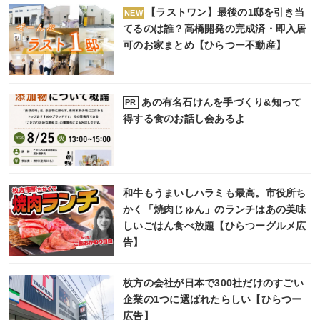
【ラストワン】最後の1邸を引き当
NEW
てるのは誰？高橋開発の完成済・即入居
可のお家まとめ【ひらつー不動産】
あの有名石けんを手づくり&知って
PR
得する食のお話し会あるよ
和牛もうまいしハラミも最高。市役所ち
かく「焼肉じゅん」のランチはあの美味
しいごはん食べ放題【ひらつーグルメ広
告】
枚方の会社が日本で300社だけのすごい
企業の1つに選ばれたらしい【ひらつー
広告】