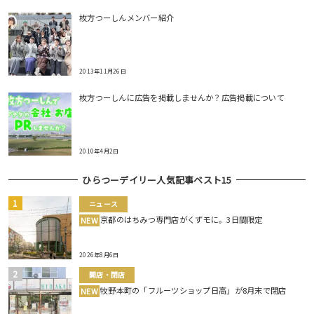
枚方つーしんメンバー紹介
2013年11月26日
枚方つーしんに広告を掲載しませんか？広告掲載について
2010年4月2日
ひらつーデイリー人気記事ベスト15
ニュース
京都のはちみつ専門店がくずモに。3日間限定
NEW
2026年8月6日
開店・閉店
牧野本町の「フルーツショップ日高」が8月末で閉店
NEW