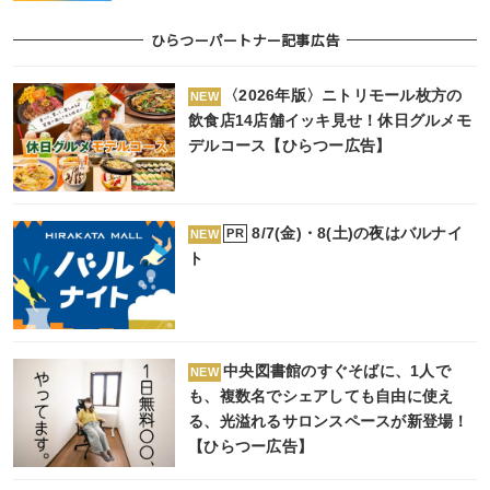
ひらつーパートナー記事広告
〈2026年版〉ニトリモール枚方の
NEW
飲食店14店舗イッキ見せ！休日グルメモ
デルコース【ひらつー広告】
8/7(金)・8(土)の夜はバルナイ
PR
NEW
ト
中央図書館のすぐそばに、1人で
NEW
も、複数名でシェアしても自由に使え
る、光溢れるサロンスペースが新登場！
【ひらつー広告】