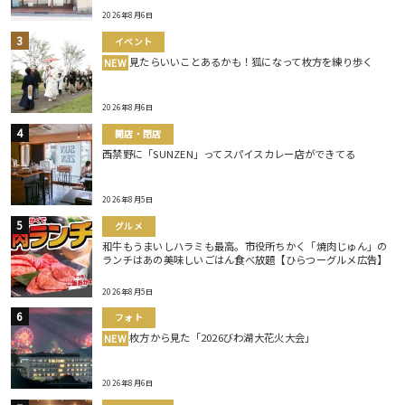
2026年8月6日
イベント
見たらいいことあるかも！狐になって枚方を練り歩く
NEW
2026年8月6日
開店・閉店
西禁野に「SUNZEN」ってスパイスカレー店ができてる
2026年8月5日
グルメ
和牛もうまいしハラミも最高。市役所ちかく「焼肉じゅん」の
ランチはあの美味しいごはん食べ放題【ひらつーグルメ広告】
2026年8月5日
フォト
枚方から見た「2026びわ湖大花火大会」
NEW
2026年8月6日