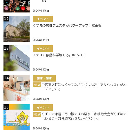
め】
2026年8月6日
イベント
くずモの珈琲フェスタがパワーアップ！紅茶も
2026年8月4日
イベント
くずはに移動科学館くる。8/15･16
2026年8月5日
開店・閉店
中宮東之町につくってたポキボウル店「アリハウス」がオ
NEW
ープンしてる
2026年8月6日
イベント
くずモで津軽！南中振ではお祭り！水鉄砲大会がくずはで
NEW
【ひらつー的今週末行きたいイベント】
2026年8月6日