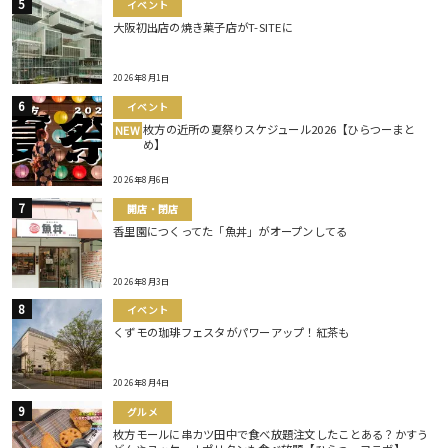
イベント
大阪初出店の焼き菓子店がT-SITEに
2026年8月1日
イベント
枚方の近所の夏祭りスケジュール2026【ひらつーまと
NEW
め】
2026年8月6日
開店・閉店
香里園につくってた「魚丼」がオープンしてる
2026年8月3日
イベント
くずモの珈琲フェスタがパワーアップ！紅茶も
2026年8月4日
グルメ
枚方モールに串カツ田中で食べ放題注文したことある？かすう