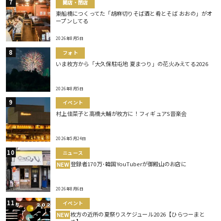
開店・閉店
東船橋につくってた「胡麻切りそば酒と肴とそば おおの」がオ
ープンしてる
2026年8月5日
フォト
いま枚方から「大久保駐屯地 夏まつり」の花火みえてる2026
2026年8月5日
イベント
村上佳菜子と高橋大輔が枚方に！フィギュアS音楽会
2026年5月24日
ニュース
登録者170万･韓国YouTuberが御殿山のお店に
NEW
2026年8月6日
イベント
枚方の近所の夏祭りスケジュール2026【ひらつーまと
NEW