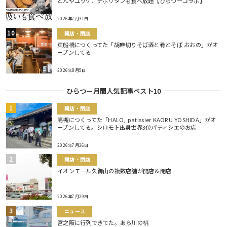
どんやユッケ、ナポリタンも食べ放題【ひらつーコラボ】
2026年7月31日
開店・閉店
東船橋につくってた「胡麻切りそば酒と肴とそば おおの」がオ
ープンしてる
2026年8月5日
ひらつー月間人気記事ベスト10
開店・閉店
高槻につくってた「HALO, patissier KAORU YOSHIDA」がオ
ープンしてる。シロモト出身世界3位パティシエのお店
2026年7月26日
開店・閉店
イオンモール久御山の複数店舗が開店＆閉店
2026年7月29日
ニュース
宮之阪に行列できてた。あら川の桃