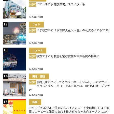
ビオルネに水遊び広場。スライダーも
NEW
2026年8月8日
フォト
いま枚方から「茨木辯天花火大会」の花火みえてる2026
NEW
2026年8月8日
ニュース
枚方で子ども食堂を営む女性が中国新聞の特集に
NEW
2026年8月8日
開店・閉店
長尾元町につくってるカフェは「J BOWL」ってアサイー
NEW
ボウルとグリークヨーグルト専門店。8月15日オープン予
定
2026年8月8日
話題
中宮にポキボウル！禁野にスパイスカレー！東船橋にそば！楠
葉にコーヒーと雑貨のお店！枚方めっちゃお店オープンしたや