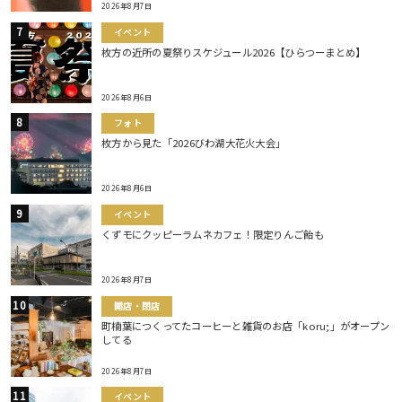
2026年8月7日
イベント
枚方の近所の夏祭りスケジュール2026【ひらつーまとめ】
2026年8月6日
フォト
枚方から見た「2026びわ湖大花火大会」
2026年8月6日
イベント
くずモにクッピーラムネカフェ！限定りんご飴も
2026年8月7日
開店・閉店
町楠葉につくってたコーヒーと雑貨のお店「koru;」がオープン
してる
2026年8月7日
イベント