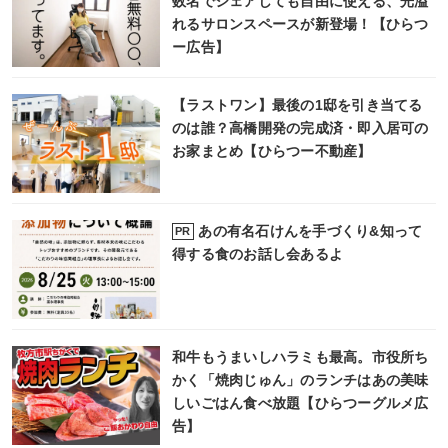
数名でシェアしても自由に使える、光溢
れるサロンスペースが新登場！【ひらつ
ー広告】
【ラストワン】最後の1邸を引き当てる
のは誰？高橋開発の完成済・即入居可の
お家まとめ【ひらつー不動産】
あの有名石けんを手づくり&知って
PR
得する食のお話し会あるよ
和牛もうまいしハラミも最高。市役所ち
かく「焼肉じゅん」のランチはあの美味
しいごはん食べ放題【ひらつーグルメ広
告】