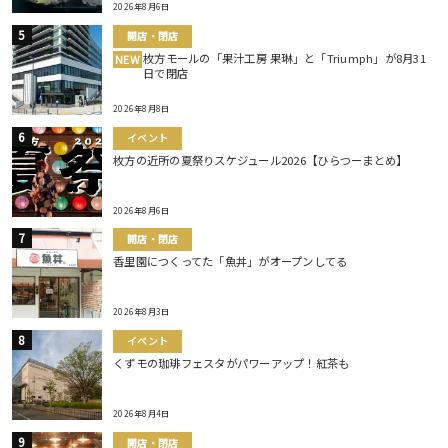
2026年8月6日
開店・閉店
枚方モールの「果汁工房 果琳」と「Triumph」が8月31
NEW
日で閉店
2026年8月8日
イベント
枚方の近所の夏祭りスケジュール2026【ひらつーまとめ】
2026年8月6日
開店・閉店
香里園につくってた「魚丼」がオープンしてる
2026年8月3日
イベント
くずモの珈琲フェスタがパワーアップ！紅茶も
2026年8月4日
開店・閉店