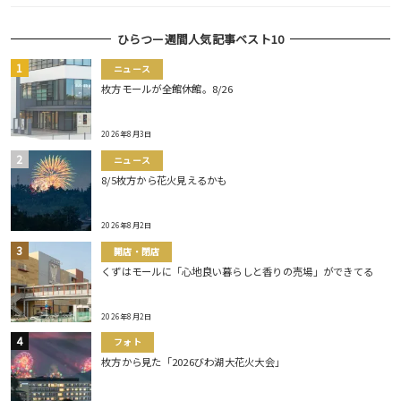
ひらつー週間人気記事ベスト10
ニュース
枚方モールが全館休館。8/26
2026年8月3日
ニュース
8/5枚方から花火見えるかも
2026年8月2日
開店・閉店
くずはモールに「心地良い暮らしと香りの売場」ができてる
2026年8月2日
フォト
枚方から見た「2026びわ湖大花火大会」