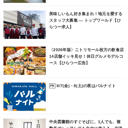
美味しいもん好き集まれ！地元を愛する
スタッフ大募集 ― トップワールド【ひ
らつー求人】
〈2026年版〉ニトリモール枚方の飲食店
14店舗イッキ見せ！休日グルメモデルコ
ース【ひらつー広告】
8/7(金)・8(土)の夜はバルナイト
PR
中央図書館のすぐそばに、1人でも、複