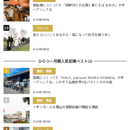
東船橋につくってた「胡麻切りそば酒と肴とそば おおの」がオ
ープンしてる
2026年8月5日
イベント
見たらいいことあるかも！狐になって枚方を練り歩く
2026年8月6日
ひらつー月間人気記事ベスト10
開店・閉店
高槻につくってた「HALO, patissier KAORU YOSHIDA」がオ
ープンしてる。シロモト出身世界3位パティシエのお店
2026年7月26日
開店・閉店
イオンモール久御山の複数店舗が開店＆閉店
2026年7月29日
ニュース