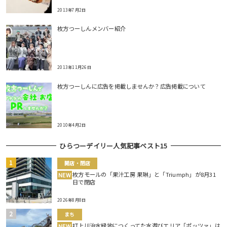
2013年7月2日
枚方つーしんメンバー紹介
2013年11月26日
枚方つーしんに広告を掲載しませんか？広告掲載について
2010年4月2日
ひらつーデイリー人気記事ベスト15
開店・閉店
枚方モールの「果汁工房 果琳」と「Triumph」が8月31
NEW
日で閉店
2026年8月8日
まち
打上川治水緑地につくってた水遊びエリア「ポッツァ」は
NEW