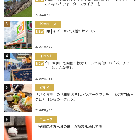
こんなん！ウォータースライダーも
2026年8月8日
PRニュース
イズミヤSC八幡でサマコン
NEW
PR
2026年8月8日
イベント
今日8月8日も開催！枚方モールで開催中の「バルナイ
NEW
ト」はこんな感じ
2026年8月8日
グルメ
「さくら亭」の『和風おろしハンバーグランチ』（枚方市香里
ケ丘）【ひらつーグルメ】
2026年8月7日
ニュース
甲子園に枚方出身の選手が複数出場してる