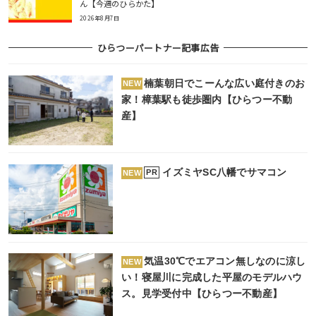
ん【今週のひらかた】
2026年8月7日
ひらつーパートナー記事広告
楠葉朝日でこーんな広い庭付きのお
NEW
家！樟葉駅も徒歩圏内【ひらつー不動
産】
イズミヤSC八幡でサマコン
PR
NEW
気温30℃でエアコン無しなのに涼し
NEW
い！寝屋川に完成した平屋のモデルハウ
ス。見学受付中【ひらつー不動産】