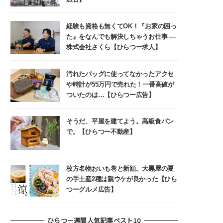
経験も資格も無くてOK！『お家の困っ
た』をなんでも解決しちゃうお仕事 ―
株式会社さくら【ひらつー求人】
汚れたバッグに使ってなかったアクセ
や時計が55万円で売れた！一番高値が
ついたのは…【ひらつー広告】
そうだ、平屋を建てよう。高級食パン
で。【ひらつー不動産】
枚方名物おいも巻と新顔。大黒屋の夏
の手土産2種は親ウケが良かった【ひら
つーグルメ広告】
ひらつー週間人気記事ベスト10