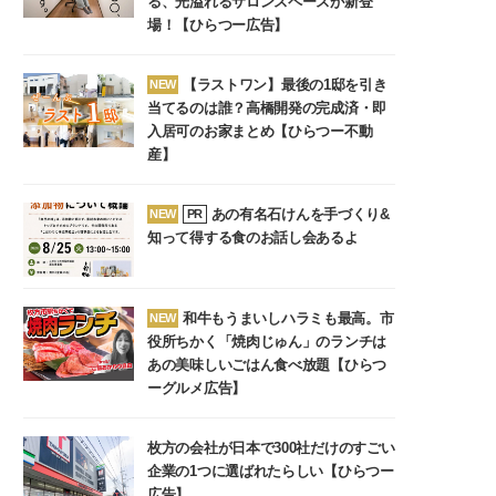
る、光溢れるサロンスペースが新登
場！【ひらつー広告】
【ラストワン】最後の1邸を引き
NEW
当てるのは誰？高橋開発の完成済・即
入居可のお家まとめ【ひらつー不動
産】
あの有名石けんを手づくり&
NEW
PR
知って得する食のお話し会あるよ
和牛もうまいしハラミも最高。市
NEW
役所ちかく「焼肉じゅん」のランチは
あの美味しいごはん食べ放題【ひらつ
ーグルメ広告】
枚方の会社が日本で300社だけのすごい
企業の1つに選ばれたらしい【ひらつー
広告】