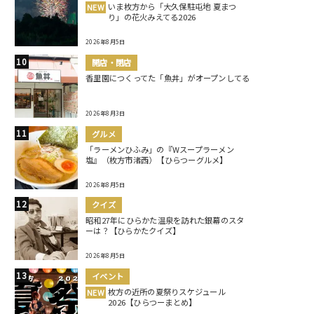
いま枚方から「大久保駐屯地 夏まつ
NEW
り」の花火みえてる2026
2026年8月5日
開店・閉店
香里園につくってた「魚丼」がオープンしてる
2026年8月3日
グルメ
「ラーメンひふみ」の『Wスープラーメン
塩』（枚方市渚西）【ひらつーグルメ】
2026年8月5日
クイズ
昭和27年にひらかた温泉を訪れた銀幕のスタ
ーは？【ひらかたクイズ】
2026年8月5日
イベント
枚方の近所の夏祭りスケジュール
NEW
2026【ひらつーまとめ】