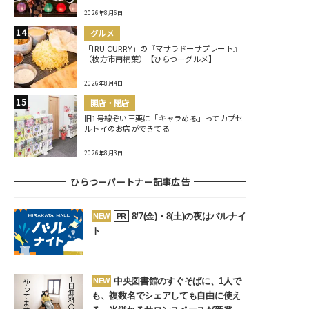
2026年8月6日
グルメ
「IRU CURRY」の『マサラドーサプレート』
（枚方市南楠葉）【ひらつーグルメ】
2026年8月4日
開店・閉店
旧1号線ぞい三栗に「キャラめる」ってカプセ
ルトイのお店ができてる
2026年8月3日
ひらつーパートナー記事広告
8/7(金)・8(土)の夜はバルナイ
NEW
PR
ト
中央図書館のすぐそばに、1人で
NEW
も、複数名でシェアしても自由に使え