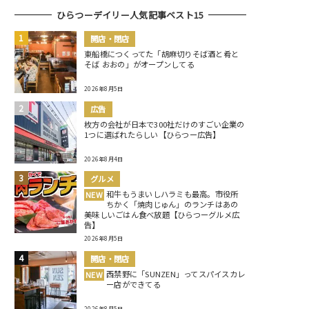
ひらつーデイリー人気記事ベスト15
開店・閉店
東船橋につくってた「胡麻切りそば酒と肴と
そば おおの」がオープンしてる
2026年8月5日
広告
枚方の会社が日本で300社だけのすごい企業の
1つに選ばれたらしい【ひらつー広告】
2026年8月4日
グルメ
和牛もうまいしハラミも最高。市役所
NEW
ちかく「焼肉じゅん」のランチはあの
美味しいごはん食べ放題【ひらつーグルメ広
告】
2026年8月5日
開店・閉店
西禁野に「SUNZEN」ってスパイスカレ
NEW
ー店ができてる
2026年8月5日