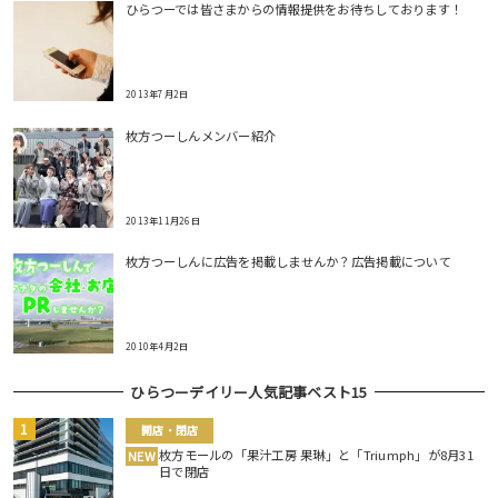
ひらつーでは皆さまからの情報提供をお待ちしております！
2013年7月2日
枚方つーしんメンバー紹介
2013年11月26日
枚方つーしんに広告を掲載しませんか？広告掲載について
2010年4月2日
ひらつーデイリー人気記事ベスト15
開店・閉店
枚方モールの「果汁工房 果琳」と「Triumph」が8月31
NEW
日で閉店