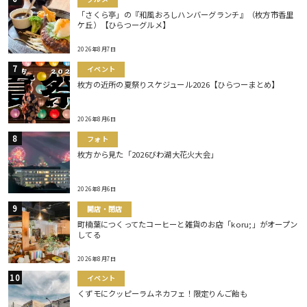
「さくら亭」の『和風おろしハンバーグランチ』（枚方市香里
ケ丘）【ひらつーグルメ】
2026年8月7日
イベント
枚方の近所の夏祭りスケジュール2026【ひらつーまとめ】
2026年8月6日
フォト
枚方から見た「2026びわ湖大花火大会」
2026年8月6日
開店・閉店
町楠葉につくってたコーヒーと雑貨のお店「koru;」がオープン
してる
2026年8月7日
イベント
くずモにクッピーラムネカフェ！限定りんご飴も