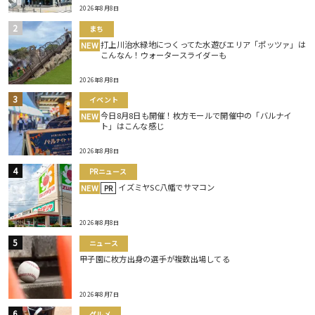
2026年8月8日
まち
打上川治水緑地につくってた水遊びエリア「ポッツァ」は
NEW
こんなん！ウォータースライダーも
2026年8月8日
イベント
今日8月8日も開催！枚方モールで開催中の「バルナイ
NEW
ト」はこんな感じ
2026年8月8日
PRニュース
イズミヤSC八幡でサマコン
NEW
PR
2026年8月8日
ニュース
甲子園に枚方出身の選手が複数出場してる
2026年8月7日
グルメ