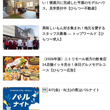
い！寝屋川に完成した平屋のモデルハウ
ス。見学受付中【ひらつー不動産】
美味しいもん好き集まれ！地元を愛する
スタッフ大募集 ― トップワールド【ひ
らつー求人】
〈2026年版〉ニトリモール枚方の飲食店
14店舗イッキ見せ！休日グルメモデルコ
ース【ひらつー広告】
8/7(金)・8(土)の夜はバルナイト
PR