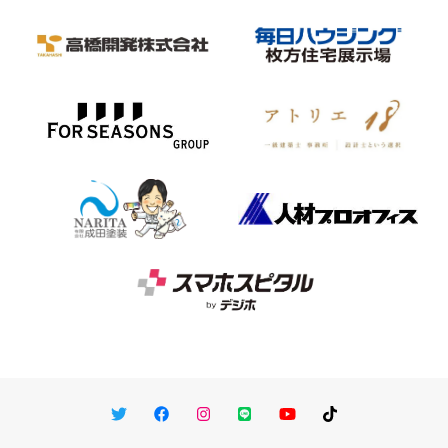
Twitter
Facebook
Instagram
LINE
You Tube
TikTok