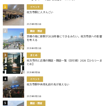
イベント
枚方市駅に人すんごい
2025年9月21日
開店・閉店
京橋の南に新駅が2028年春にできるみたい。枚方市民への影響
を考える
2026年4月11日
まとめ
枚方市内と近隣の開店・閉店一覧（日付順）2026【ひらつーま
とめ】
2026年8月3日
イベント
枚方市駅中央改札前の先が見えない
2025年9月21日
開店・閉店