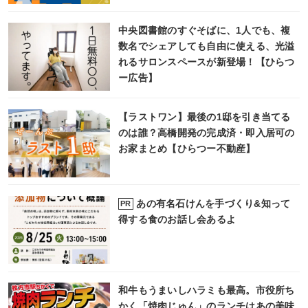
中央図書館のすぐそばに、1人でも、複
数名でシェアしても自由に使える、光溢
れるサロンスペースが新登場！【ひらつ
ー広告】
【ラストワン】最後の1邸を引き当てる
のは誰？高橋開発の完成済・即入居可の
お家まとめ【ひらつー不動産】
あの有名石けんを手づくり&知って
PR
得する食のお話し会あるよ
和牛もうまいしハラミも最高。市役所ち
かく「焼肉じゅん」のランチはあの美味