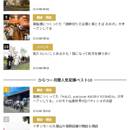
2026年8月4日
開店・閉店
東船橋につくってた「胡麻切りそば酒と肴とそば おおの」がオ
ープンしてる
2026年8月5日
イベント
見たらいいことあるかも！狐になって枚方を練り歩く
2026年8月6日
ひらつー月間人気記事ベスト10
開店・閉店
高槻につくってた「HALO, patissier KAORU YOSHIDA」がオ
ープンしてる。シロモト出身世界3位パティシエのお店
2026年7月26日
開店・閉店
イオンモール久御山の複数店舗が開店＆閉店