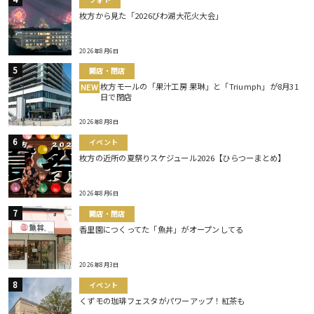
枚方から見た「2026びわ湖大花火大会」
2026年8月6日
開店・閉店
枚方モールの「果汁工房 果琳」と「Triumph」が8月31
NEW
日で閉店
2026年8月8日
イベント
枚方の近所の夏祭りスケジュール2026【ひらつーまとめ】
2026年8月6日
開店・閉店
香里園につくってた「魚丼」がオープンしてる
2026年8月3日
イベント
くずモの珈琲フェスタがパワーアップ！紅茶も