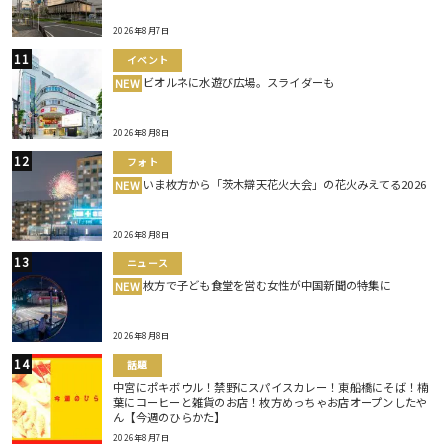
2026年8月7日
イベント
ビオルネに水遊び広場。スライダーも
NEW
2026年8月8日
フォト
いま枚方から「茨木辯天花火大会」の花火みえてる2026
NEW
2026年8月8日
ニュース
枚方で子ども食堂を営む女性が中国新聞の特集に
NEW
2026年8月8日
話題
中宮にポキボウル！禁野にスパイスカレー！東船橋にそば！楠
葉にコーヒーと雑貨のお店！枚方めっちゃお店オープンしたや
ん【今週のひらかた】
2026年8月7日