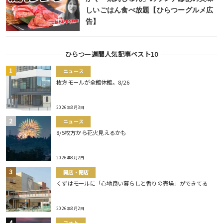
しいごはん食べ放題【ひらつーグルメ広
告】
ひらつー週間人気記事ベスト10
ニュース
枚方モールが全館休館。8/26
2026年8月3日
ニュース
8/5枚方から花火見えるかも
2026年8月2日
開店・閉店
くずはモールに「心地良い暮らしと香りの売場」ができてる
2026年8月2日
フォト