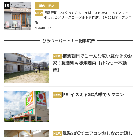
開店・閉店
長尾元町につくってるカフェは「J BOWL」ってアサイー
NEW
ボウルとグリークヨーグルト専門店。8月15日オープン予
定
2026年8月8日
ひらつーパートナー記事広告
楠葉朝日でこーんな広い庭付きのお
NEW
家！樟葉駅も徒歩圏内【ひらつー不動
産】
イズミヤSC八幡でサマコン
PR
NEW
気温30℃でエアコン無しなのに涼し
NEW