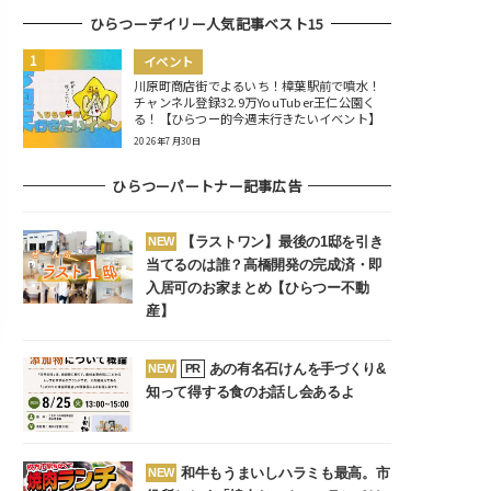
ひらつーデイリー人気記事ベスト15
イベント
川原町商店街でよるいち！樟葉駅前で噴水！
チャンネル登録32.9万YouTuber王仁公園く
る！【ひらつー的今週末行きたいイベント】
2026年7月30日
ひらつーパートナー記事広告
【ラストワン】最後の1邸を引き
NEW
当てるのは誰？高橋開発の完成済・即
入居可のお家まとめ【ひらつー不動
産】
あの有名石けんを手づくり&
NEW
PR
知って得する食のお話し会あるよ
和牛もうまいしハラミも最高。市
NEW