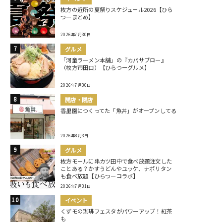
枚方の近所の夏祭りスケジュール2026【ひら
つーまとめ】
2026年7月30日
グルメ
「河童ラーメン本舗」の『カパサブロー』
（枚方市田口）【ひらつーグルメ】
2026年7月30日
開店・閉店
香里園につくってた「魚丼」がオープンしてる
2026年8月3日
グルメ
枚方モールに串カツ田中で食べ放題注文した
ことある？かすうどんやユッケ、ナポリタン
も食べ放題【ひらつーコラボ】
2026年7月31日
イベント
くずモの珈琲フェスタがパワーアップ！紅茶
も