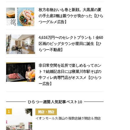
枚方名物おいも巻と新顔。大黒屋の夏
の手土産2種は親ウケが良かった【ひら
つーグルメ広告】
4,616万円〜のセレクトプランも！全60
区画のビッグタウンが星田に誕生【ひ
らつー不動産】
非日常空間を近所で楽しめるってホン
ト？結婚記念日には寝屋川市駅そばの
牛フィレ肉専門店がオススメ【ひらつ
ー広告】
ひらつー週間人気記事ベスト10
開店・閉店
イオンモール久御山の複数店舗が開店＆閉店