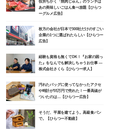
役所ちかく「焼肉じゅん」のランチは
あの美味しいごはん食べ放題【ひらつ
ーグルメ広告】
枚方の会社が日本で300社だけのすごい
企業の1つに選ばれたらしい【ひらつー
広告】
経験も資格も無くてOK！『お家の困っ
た』をなんでも解決しちゃうお仕事 ―
株式会社さくら【ひらつー求人】
汚れたバッグに使ってなかったアクセ
や時計が55万円で売れた！一番高値が
ついたのは…【ひらつー広告】
そうだ、平屋を建てよう。高級食パン
で。【ひらつー不動産】