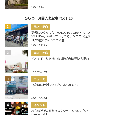
2026年8月4日
ひらつー月間人気記事ベスト10
開店・閉店
高槻につくってた「HALO, patissier KAORU
YOSHIDA」がオープンしてる。シロモト出身
世界3位パティシエのお店
2026年7月26日
開店・閉店
イオンモール久御山の複数店舗が開店＆閉店
2026年7月29日
ニュース
宮之阪に行列できてた。あら川の桃
2026年7月10日
イベント
枚方の近所の夏祭りスケジュール2026【ひら
つーまとめ】