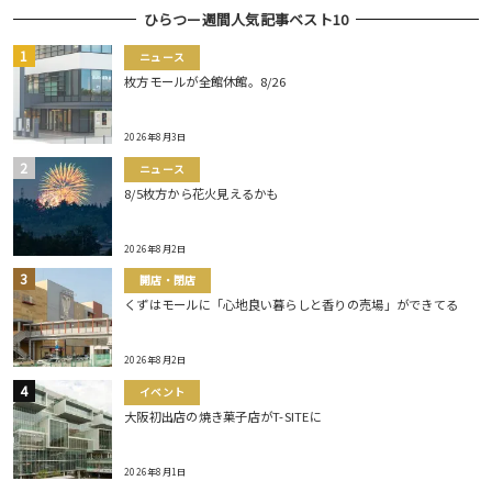
ひらつー週間人気記事ベスト10
ニュース
枚方モールが全館休館。8/26
2026年8月3日
ニュース
8/5枚方から花火見えるかも
2026年8月2日
開店・閉店
くずはモールに「心地良い暮らしと香りの売場」ができてる
2026年8月2日
イベント
大阪初出店の焼き菓子店がT-SITEに
2026年8月1日