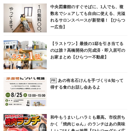
中央図書館のすぐそばに、1人でも、複
数名でシェアしても自由に使える、光溢
れるサロンスペースが新登場！【ひらつ
ー広告】
【ラストワン】最後の1邸を引き当てる
のは誰？高橋開発の完成済・即入居可の
お家まとめ【ひらつー不動産】
あの有名石けんを手づくり&知って
PR
得する食のお話し会あるよ
和牛もうまいしハラミも最高。市役所ち
かく「焼肉じゅん」のランチはあの美味
しいごはん食べ放題【ひらつーグルメ広