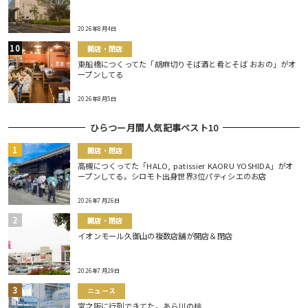
2026年8月4日
開店・閉店
東船橋につくってた「胡麻切りそば酒と肴とそば おおの」がオ
ープンしてる
2026年8月5日
ひらつー月間人気記事ベスト10
開店・閉店
高槻につくってた「HALO, patissier KAORU YOSHIDA」がオ
ープンしてる。シロモト出身世界3位パティシエのお店
2026年7月26日
開店・閉店
イオンモール久御山の複数店舗が開店＆閉店
2026年7月29日
ニュース
宮之阪に行列できてた。あら川の桃