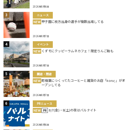
2026年8月6日
ニュース
甲子園に枚方出身の選手が複数出場してる
NEW
2026年8月7日
イベント
くずモにクッピーラムネカフェ！限定りんご飴も
NEW
2026年8月7日
開店・閉店
町楠葉につくってたコーヒーと雑貨のお店「koru;」がオ
NEW
ープンしてる
2026年8月7日
PRニュース
8/7(金)・8(土)の夜はバルナイト
NEW
PR
2026年8月6日