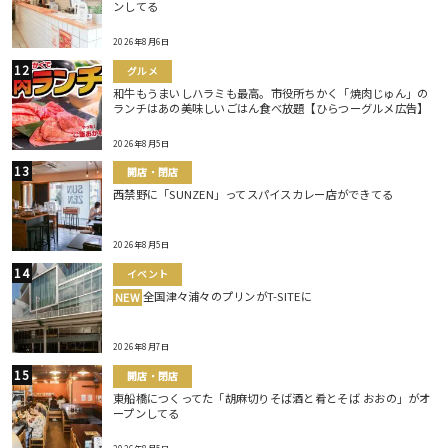
ンしてる
2026年8月6日
グルメ
和牛もうまいしハラミも最高。市役所ちかく「焼肉じゅん」の
ランチはあの美味しいごはん食べ放題【ひらつーグルメ広告】
2026年8月5日
開店・閉店
西禁野に「SUNZEN」ってスパイスカレー店ができてる
2026年8月5日
イベント
全国津々浦々のプリンがT-SITEに
NEW
2026年8月7日
開店・閉店
東船橋につくってた「胡麻切りそば酒と肴とそば おおの」がオ
ープンしてる