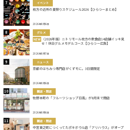
イベント
枚方の近所の夏祭りスケジュール2026【ひらつーまとめ】
2026年8月6日
グルメ
〈2026年版〉ニトリモール枚方の飲食店14店舗イッキ見
NEW
せ！休日グルメモデルコース【ひらつー広告】
2026年8月7日
ニュース
京都のはちみつ専門店がくずモに。3日間限定
2026年8月6日
開店・閉店
牧野本町の「フルーツショップ日高」が8月末で閉店
2026年8月6日
開店・閉店
中宮東之町につくってたポキボウル店「アリハウス」がオープ