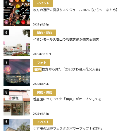
イベント
枚方の近所の夏祭りスケジュール2026【ひらつーまとめ】
2026年8月6日
開店・閉店
イオンモール久御山の複数店舗が開店＆閉店
2026年7月29日
フォト
枚方から見た「2026びわ湖大花火大会」
NEW
2026年8月6日
開店・閉店
香里園につくってた「魚丼」がオープンしてる
2026年8月3日
イベント
くずモの珈琲フェスタがパワーアップ！紅茶も