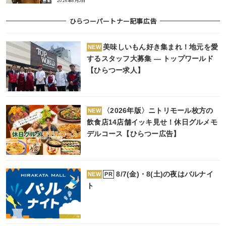
2026年8月5日
ひらつーパートナー記事広告
美味しいもん好き集まれ！地元を愛
NEW
するスタッフ大募集 ― トップワールド
【ひらつー求人】
〈2026年版〉ニトリモール枚方の
NEW
飲食店14店舗イッキ見せ！休日グルメモ
デルコース【ひらつー広告】
8/7(金)・8(土)の夜はバルナイ
PR
NEW
ト