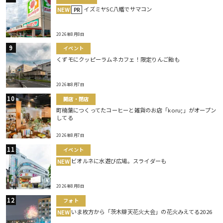
イズミヤSC八幡でサマコン
NEW
PR
2026年8月8日
イベント
くずモにクッピーラムネカフェ！限定りんご飴も
2026年8月7日
開店・閉店
町楠葉につくってたコーヒーと雑貨のお店「koru;」がオープン
してる
2026年8月7日
イベント
ビオルネに水遊び広場。スライダーも
NEW
2026年8月8日
フォト
いま枚方から「茨木辯天花火大会」の花火みえてる2026
NEW