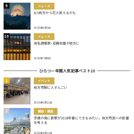
ニュース
8/5枚方から花火見えるかも
2026年8月2日
ニュース
有名建築家･安藤忠雄が枚方に
2026年7月8日
ひらつー年間人気記事ベスト10
イベント
枚方市駅に人すんごい
2025年9月21日
開店・閉店
京橋の南に新駅が2028年春にできるみたい。枚方市民への影響
を考える
2026年4月11日