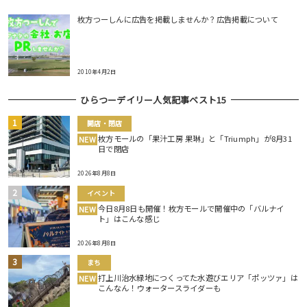
枚方つーしんに広告を掲載しませんか？広告掲載について
2010年4月2日
ひらつーデイリー人気記事ベスト15
開店・閉店
枚方モールの「果汁工房 果琳」と「Triumph」が8月31
NEW
日で閉店
2026年8月8日
イベント
今日8月8日も開催！枚方モールで開催中の「バルナイ
NEW
ト」はこんな感じ
2026年8月8日
まち
打上川治水緑地につくってた水遊びエリア「ポッツァ」は
NEW
こんなん！ウォータースライダーも