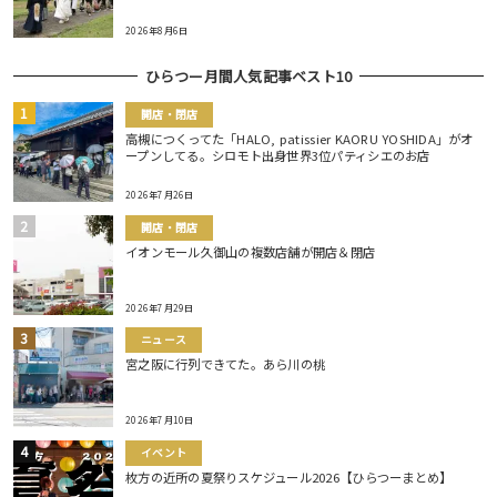
2026年8月6日
ひらつー月間人気記事ベスト10
開店・閉店
高槻につくってた「HALO, patissier KAORU YOSHIDA」がオ
ープンしてる。シロモト出身世界3位パティシエのお店
2026年7月26日
開店・閉店
イオンモール久御山の複数店舗が開店＆閉店
2026年7月29日
ニュース
宮之阪に行列できてた。あら川の桃
2026年7月10日
イベント
枚方の近所の夏祭りスケジュール2026【ひらつーまとめ】