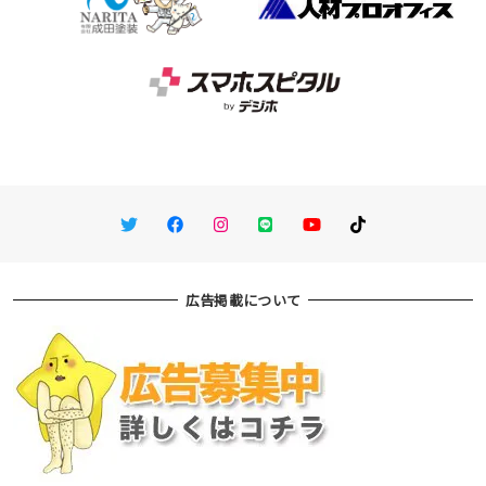
Twitter
Facebook
Instagram
LINE
You Tube
TikTok
広告掲載について