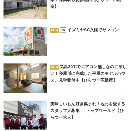
産】
イズミヤSC八幡でサマコン
PR
NEW
気温30℃でエアコン無しなのに涼し
NEW
い！寝屋川に完成した平屋のモデルハウ
ス。見学受付中【ひらつー不動産】
美味しいもん好き集まれ！地元を愛する
スタッフ大募集 ― トップワールド【ひ
らつー求人】