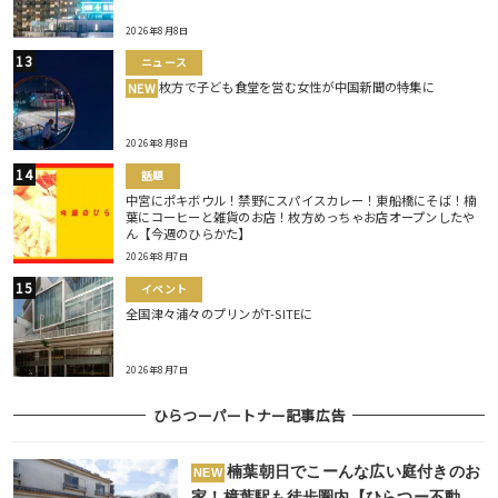
2026年8月8日
ニュース
枚方で子ども食堂を営む女性が中国新聞の特集に
NEW
2026年8月8日
話題
中宮にポキボウル！禁野にスパイスカレー！東船橋にそば！楠
葉にコーヒーと雑貨のお店！枚方めっちゃお店オープンしたや
ん【今週のひらかた】
2026年8月7日
イベント
全国津々浦々のプリンがT-SITEに
2026年8月7日
ひらつーパートナー記事広告
楠葉朝日でこーんな広い庭付きのお
NEW
家！樟葉駅も徒歩圏内【ひらつー不動