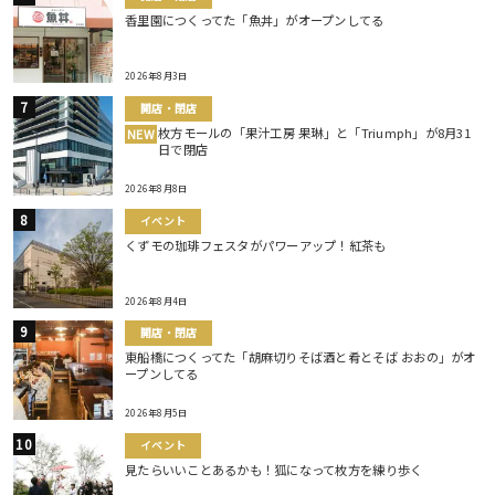
香里園につくってた「魚丼」がオープンしてる
2026年8月3日
開店・閉店
枚方モールの「果汁工房 果琳」と「Triumph」が8月31
NEW
日で閉店
2026年8月8日
イベント
くずモの珈琲フェスタがパワーアップ！紅茶も
2026年8月4日
開店・閉店
東船橋につくってた「胡麻切りそば酒と肴とそば おおの」がオ
ープンしてる
2026年8月5日
イベント
見たらいいことあるかも！狐になって枚方を練り歩く