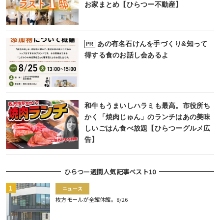
お家まとめ【ひらつー不動産】
あの有名石けんを手づくり&知って
PR
得する食のお話し会あるよ
和牛もうまいしハラミも最高。市役所ち
かく「焼肉じゅん」のランチはあの美味
しいごはん食べ放題【ひらつーグルメ広
告】
ひらつー週間人気記事ベスト10
ニュース
枚方モールが全館休館。8/26