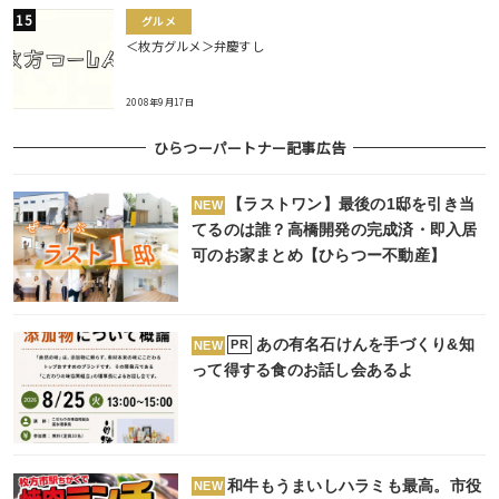
グルメ
＜枚方グルメ＞弁慶すし
2008年9月17日
ひらつーパートナー記事広告
【ラストワン】最後の1邸を引き当
NEW
てるのは誰？高橋開発の完成済・即入居
可のお家まとめ【ひらつー不動産】
あの有名石けんを手づくり&知
PR
NEW
って得する食のお話し会あるよ
和牛もうまいしハラミも最高。市役
NEW