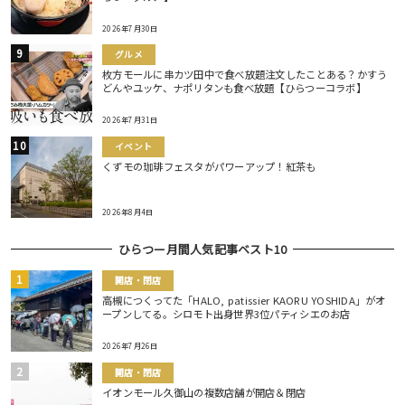
2026年7月30日
グルメ
枚方モールに串カツ田中で食べ放題注文したことある？かすう
どんやユッケ、ナポリタンも食べ放題【ひらつーコラボ】
2026年7月31日
イベント
くずモの珈琲フェスタがパワーアップ！紅茶も
2026年8月4日
ひらつー月間人気記事ベスト10
開店・閉店
高槻につくってた「HALO, patissier KAORU YOSHIDA」がオ
ープンしてる。シロモト出身世界3位パティシエのお店
2026年7月26日
開店・閉店
イオンモール久御山の複数店舗が開店＆閉店