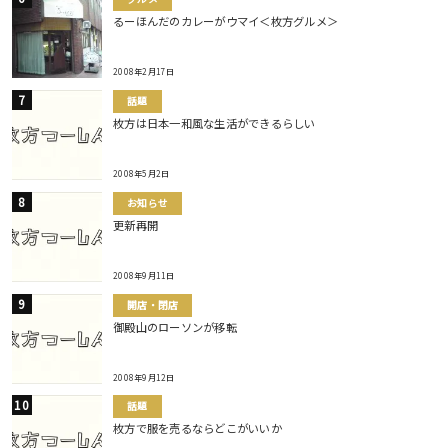
るーほんだのカレーがウマイ＜枚方グルメ＞
2008年2月17日
話題
枚方は日本一和風な生活ができるらしい
2008年5月2日
お知らせ
更新再開
2008年9月11日
開店・閉店
御殿山のローソンが移転
2008年9月12日
話題
枚方で服を売るならどこがいいか