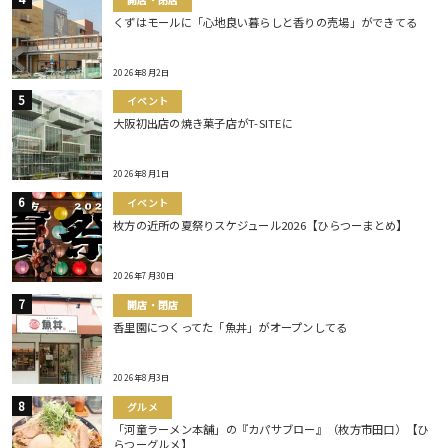
くずはモールに「心地良い暮らしと香りの売場」ができてる
2026年8月2日
イベント
大阪初出店の焼き菓子店がT-SITEに
2026年8月1日
イベント
枚方の近所の夏祭りスケジュール2026【ひらつーまとめ】
2026年7月30日
開店・閉店
香里園につくってた「魚丼」がオープンしてる
2026年8月3日
グルメ
「河童ラーメン本舗」の『カパサブロー』（枚方市田口）【ひ
らつーグルメ】