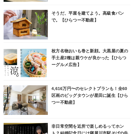
そうだ、平屋を建てよう。高級食パン
で。【ひらつー不動産】
枚方名物おいも巻と新顔。大黒屋の夏の
手土産2種は親ウケが良かった【ひらつ
ーグルメ広告】
4,616万円〜のセレクトプランも！全60
区画のビッグタウンが星田に誕生【ひら
つー不動産】
非日常空間を近所で楽しめるってホン
ト？結婚記念日には寝屋川市駅そばの牛