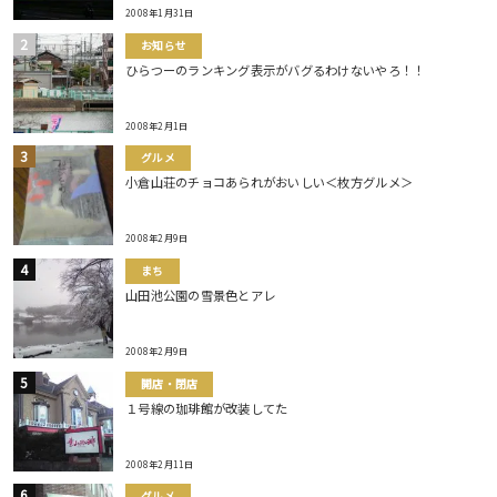
2008年1月31日
お知らせ
ひらつーのランキング表示がバグるわけないやろ！！
2008年2月1日
グルメ
小倉山荘のチョコあられがおいしい＜枚方グルメ＞
2008年2月9日
まち
山田池公園の雪景色とアレ
2008年2月9日
開店・閉店
１号線の珈琲館が改装してた
2008年2月11日
グルメ