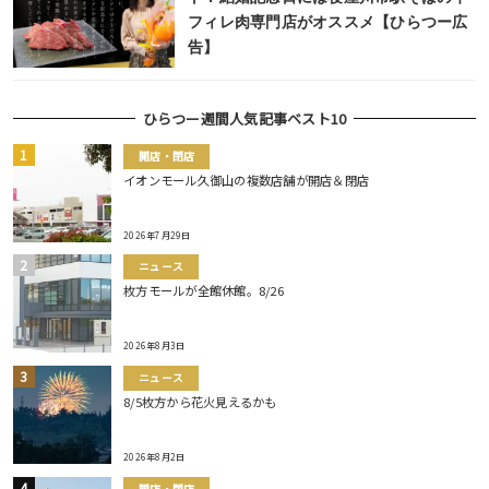
フィレ肉専門店がオススメ【ひらつー広
告】
ひらつー週間人気記事ベスト10
開店・閉店
イオンモール久御山の複数店舗が開店＆閉店
2026年7月29日
ニュース
枚方モールが全館休館。8/26
2026年8月3日
ニュース
8/5枚方から花火見えるかも
2026年8月2日
開店・閉店