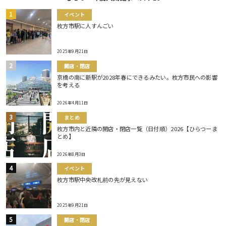
イベント
枚方市駅に人すんごい
2025年9月21日
開店・閉店
京橋の南に新駅が2028年春にできるみたい。枚方市民への影響
を考える
2026年4月11日
まとめ
枚方市内と近隣の開店・閉店一覧（日付順）2026【ひらつーま
とめ】
2026年8月3日
イベント
枚方市駅中央改札前の先が見えない
2025年9月21日
開店・閉店