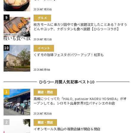
2026年7月30日
グルメ
枚方モールに串カツ田中で食べ放題注文したことある？かすう
どんやユッケ、ナポリタンも食べ放題【ひらつーコラボ】
2026年7月31日
イベント
くずモの珈琲フェスタがパワーアップ！紅茶も
2026年8月4日
ひらつー月間人気記事ベスト10
開店・閉店
高槻につくってた「HALO, patissier KAORU YOSHIDA」がオ
ープンしてる。シロモト出身世界3位パティシエのお店
2026年7月26日
開店・閉店
イオンモール久御山の複数店舗が開店＆閉店