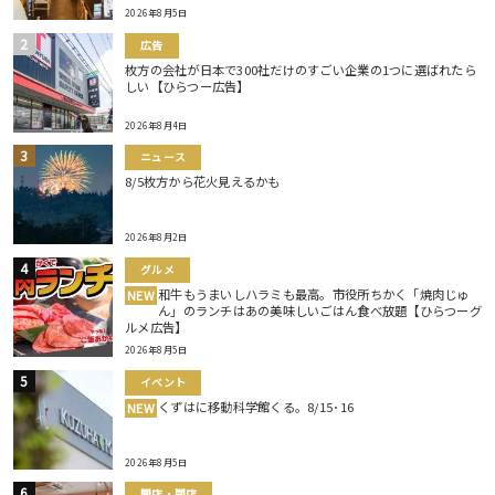
2026年8月5日
広告
枚方の会社が日本で300社だけのすごい企業の1つに選ばれたら
しい【ひらつー広告】
2026年8月4日
ニュース
8/5枚方から花火見えるかも
2026年8月2日
グルメ
和牛もうまいしハラミも最高。市役所ちかく「焼肉じゅ
NEW
ん」のランチはあの美味しいごはん食べ放題【ひらつーグ
ルメ広告】
2026年8月5日
イベント
くずはに移動科学館くる。8/15･16
NEW
2026年8月5日
開店・閉店