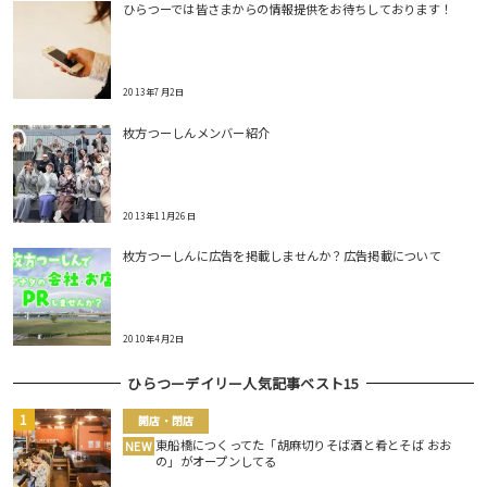
ひらつーでは皆さまからの情報提供をお待ちしております！
2013年7月2日
枚方つーしんメンバー紹介
2013年11月26日
枚方つーしんに広告を掲載しませんか？広告掲載について
2010年4月2日
ひらつーデイリー人気記事ベスト15
開店・閉店
東船橋につくってた「胡麻切りそば酒と肴とそば おお
NEW
の」がオープンしてる