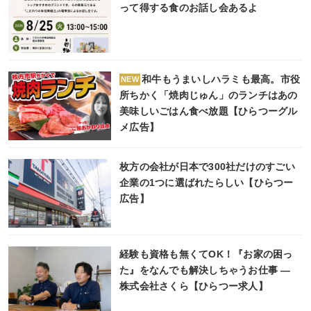
って得する食のお話し会あるよ
和牛もうまいしハラミも最高。市役
NEW
所ちかく「焼肉じゅん」のランチはあの
美味しいごはん食べ放題【ひらつーグル
メ広告】
枚方の会社が日本で300社だけのすごい
企業の1つに選ばれたらしい【ひらつー
広告】
経験も資格も無くてOK！『お家の困っ
た』をなんでも解決しちゃうお仕事 ―
株式会社さくら【ひらつー求人】