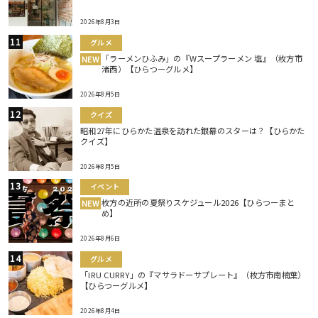
2026年8月3日
グルメ
「ラーメンひふみ」の『Wスープラーメン 塩』（枚方市
NEW
渚西）【ひらつーグルメ】
2026年8月5日
クイズ
昭和27年にひらかた温泉を訪れた銀幕のスターは？【ひらかた
クイズ】
2026年8月5日
イベント
枚方の近所の夏祭りスケジュール2026【ひらつーまと
NEW
め】
2026年8月6日
グルメ
「IRU CURRY」の『マサラドーサプレート』（枚方市南楠葉）
【ひらつーグルメ】
2026年8月4日