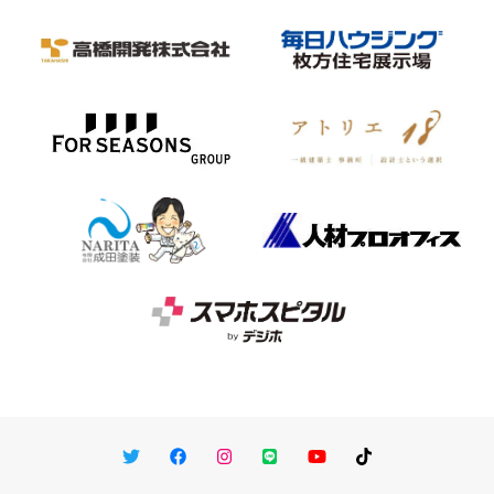
Twitter
Facebook
Instagram
LINE
You Tube
TikTok