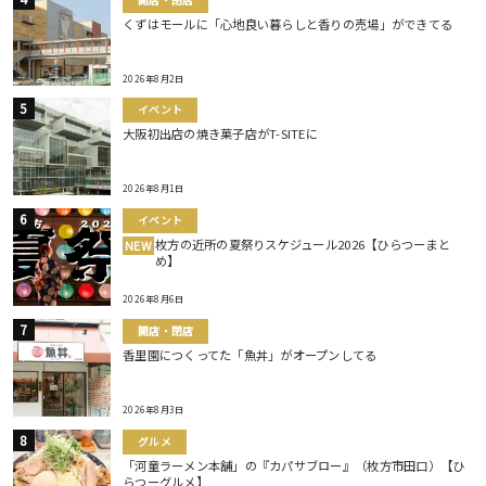
くずはモールに「心地良い暮らしと香りの売場」ができてる
2026年8月2日
イベント
大阪初出店の焼き菓子店がT-SITEに
2026年8月1日
イベント
枚方の近所の夏祭りスケジュール2026【ひらつーまと
NEW
め】
2026年8月6日
開店・閉店
香里園につくってた「魚丼」がオープンしてる
2026年8月3日
グルメ
「河童ラーメン本舗」の『カパサブロー』（枚方市田口）【ひ
らつーグルメ】