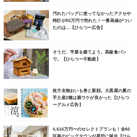
汚れたバッグに使ってなかったアクセや
時計が55万円で売れた！一番高値がつい
たのは…【ひらつー広告】
そうだ、平屋を建てよう。高級食パン
で。【ひらつー不動産】
枚方名物おいも巻と新顔。大黒屋の夏の
手土産2種は親ウケが良かった【ひらつ
ーグルメ広告】
4,616万円〜のセレクトプランも！全60
区画のビッグタウンが星田に誕生【ひら