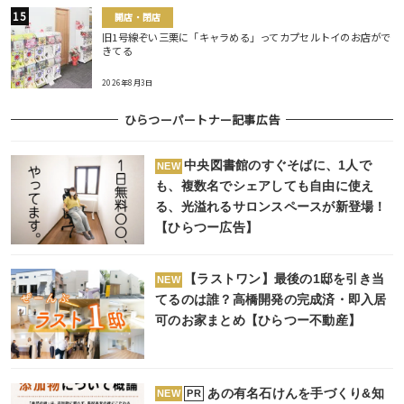
開店・閉店
旧1号線ぞい三栗に「キャラめる」ってカプセルトイのお店がで
きてる
2026年8月3日
ひらつーパートナー記事広告
中央図書館のすぐそばに、1人で
NEW
も、複数名でシェアしても自由に使え
る、光溢れるサロンスペースが新登場！
【ひらつー広告】
【ラストワン】最後の1邸を引き当
NEW
てるのは誰？高橋開発の完成済・即入居
可のお家まとめ【ひらつー不動産】
あの有名石けんを手づくり&知
PR
NEW