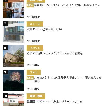
西禁野に「SUNZEN」ってスパイスカレー店ができてる
NEW
2026年8月5日
ニュース
枚方モールが全館休館。8/26
2026年8月3日
イベント
くずモの珈琲フェスタがパワーアップ！紅茶も
2026年8月4日
フォト
いま枚方から「大久保駐屯地 夏まつり」の花火みえてる
NEW
2026
2026年8月5日
開店・閉店
香里園につくってた「魚丼」がオープンしてる