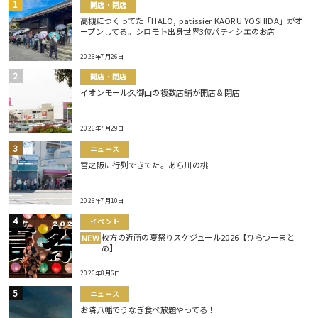
開店・閉店
高槻につくってた「HALO, patissier KAORU YOSHIDA」がオ
ープンしてる。シロモト出身世界3位パティシエのお店
2026年7月26日
開店・閉店
イオンモール久御山の複数店舗が開店＆閉店
2026年7月29日
ニュース
宮之阪に行列できてた。あら川の桃
2026年7月10日
イベント
枚方の近所の夏祭りスケジュール2026【ひらつーまと
NEW
め】
2026年8月6日
ニュース
お隣八幡でうなぎ食べ放題やってる！