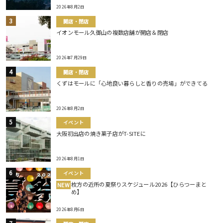
2026年8月2日
開店・閉店
イオンモール久御山の複数店舗が開店＆閉店
2026年7月29日
開店・閉店
くずはモールに「心地良い暮らしと香りの売場」ができてる
2026年8月2日
イベント
大阪初出店の焼き菓子店がT-SITEに
2026年8月1日
イベント
枚方の近所の夏祭りスケジュール2026【ひらつーまと
NEW
め】
2026年8月6日