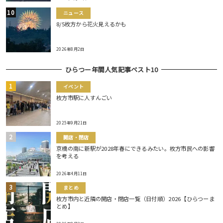
ニュース
8/5枚方から花火見えるかも
2026年8月2日
ひらつー年間人気記事ベスト10
イベント
枚方市駅に人すんごい
2025年9月21日
開店・閉店
京橋の南に新駅が2028年春にできるみたい。枚方市民への影響
を考える
2026年4月11日
まとめ
枚方市内と近隣の開店・閉店一覧（日付順）2026【ひらつーま
とめ】