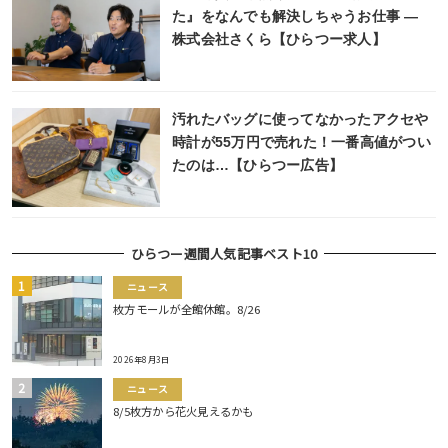
た』をなんでも解決しちゃうお仕事 ―
株式会社さくら【ひらつー求人】
汚れたバッグに使ってなかったアクセや
時計が55万円で売れた！一番高値がつい
たのは…【ひらつー広告】
ひらつー週間人気記事ベスト10
ニュース
枚方モールが全館休館。8/26
2026年8月3日
ニュース
8/5枚方から花火見えるかも