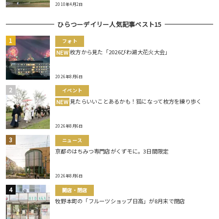
2010年4月2日
ひらつーデイリー人気記事ベスト15
フォト
枚方から見た「2026びわ湖大花火大会」
NEW
2026年8月6日
イベント
見たらいいことあるかも！狐になって枚方を練り歩く
NEW
2026年8月6日
ニュース
京都のはちみつ専門店がくずモに。3日間限定
2026年8月6日
開店・閉店
牧野本町の「フルーツショップ日高」が8月末で閉店