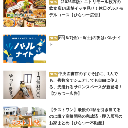
〈2026年版〉ニトリモール枚方の
NEW
飲食店14店舗イッキ見せ！休日グルメモ
デルコース【ひらつー広告】
8/7(金)・8(土)の夜はバルナイ
PR
NEW
ト
中央図書館のすぐそばに、1人で
NEW
も、複数名でシェアしても自由に使え
る、光溢れるサロンスペースが新登場！
【ひらつー広告】
【ラストワン】最後の1邸を引き当てる
のは誰？高橋開発の完成済・即入居可の
お家まとめ【ひらつー不動産】