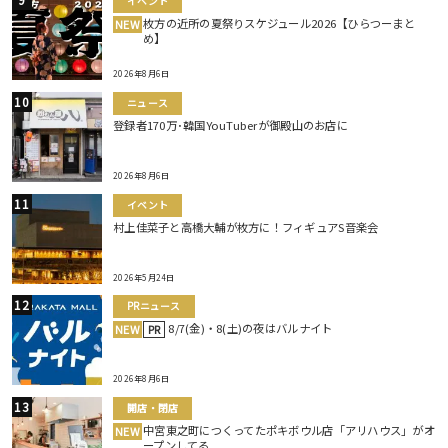
イベント
枚方の近所の夏祭りスケジュール2026【ひらつーまと
NEW
め】
2026年8月6日
ニュース
登録者170万･韓国YouTuberが御殿山のお店に
2026年8月6日
イベント
村上佳菜子と高橋大輔が枚方に！フィギュアS音楽会
2026年5月24日
PRニュース
8/7(金)・8(土)の夜はバルナイト
NEW
PR
2026年8月6日
開店・閉店
中宮東之町につくってたポキボウル店「アリハウス」がオ
NEW
ープンしてる