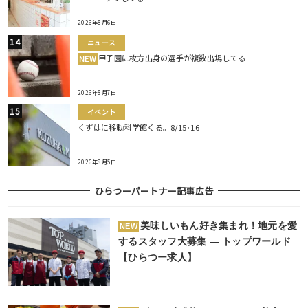
2026年8月6日
ニュース
甲子園に枚方出身の選手が複数出場してる
NEW
2026年8月7日
イベント
くずはに移動科学館くる。8/15･16
2026年8月5日
ひらつーパートナー記事広告
美味しいもん好き集まれ！地元を愛
NEW
するスタッフ大募集 ― トップワールド
【ひらつー求人】