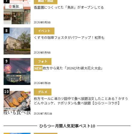
開店・閉店
香里園につくってた「魚丼」がオープンしてる
2026年8月3日
イベント
くずモの珈琲フェスタがパワーアップ！紅茶も
2026年8月4日
フォト
枚方から見た「2026びわ湖大花火大会」
NEW
2026年8月6日
グルメ
枚方モールに串カツ田中で食べ放題注文したことある？かすう
どんやユッケ、ナポリタンも食べ放題【ひらつーコラボ】
2026年7月31日
ひらつー月間人気記事ベスト10