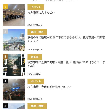
イベント
枚方市駅に人すんごい
2025年9月21日
開店・閉店
京橋の南に新駅が2028年春にできるみたい。枚方市民への影響
を考える
2026年4月11日
まとめ
枚方市内と近隣の開店・閉店一覧（日付順）2026【ひらつーま
とめ】
2026年8月3日
イベント
枚方市駅中央改札前の先が見えない
2025年9月21日
開店・閉店