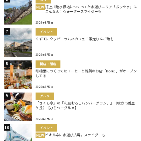
打上川治水緑地につくってた水遊びエリア「ポッツァ」は
NEW
こんなん！ウォータースライダーも
2026年8月8日
イベント
くずモにクッピーラムネカフェ！限定りんご飴も
2026年8月7日
開店・閉店
町楠葉につくってたコーヒーと雑貨のお店「koru;」がオープン
してる
2026年8月7日
グルメ
「さくら亭」の『和風おろしハンバーグランチ』（枚方市香里
ケ丘）【ひらつーグルメ】
2026年8月7日
イベント
ビオルネに水遊び広場。スライダーも
NEW