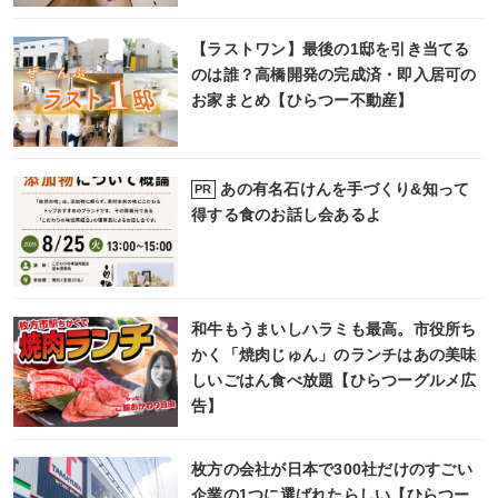
【ラストワン】最後の1邸を引き当てる
のは誰？高橋開発の完成済・即入居可の
お家まとめ【ひらつー不動産】
あの有名石けんを手づくり&知って
PR
得する食のお話し会あるよ
和牛もうまいしハラミも最高。市役所ち
かく「焼肉じゅん」のランチはあの美味
しいごはん食べ放題【ひらつーグルメ広
告】
枚方の会社が日本で300社だけのすごい
企業の1つに選ばれたらしい【ひらつー