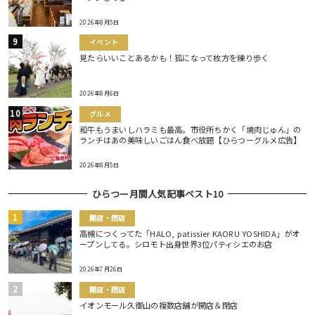
2026年8月5日
イベント
見たらいいことあるかも！狐になって枚方を練り歩く
2026年8月6日
グルメ
和牛もうまいしハラミも最高。市役所ちかく「焼肉じゅん」の
ランチはあの美味しいごはん食べ放題【ひらつーグルメ広告】
2026年8月5日
ひらつー月間人気記事ベスト10
開店・閉店
高槻につくってた「HALO, patissier KAORU YOSHIDA」がオ
ープンしてる。シロモト出身世界3位パティシエのお店
2026年7月26日
開店・閉店
イオンモール久御山の複数店舗が開店＆閉店