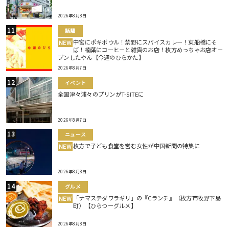
2026年8月8日
話題
中宮にポキボウル！禁野にスパイスカレー！東船橋にそ
NEW
ば！楠葉にコーヒーと雑貨のお店！枚方めっちゃお店オー
プンしたやん【今週のひらかた】
2026年8月7日
イベント
全国津々浦々のプリンがT-SITEに
2026年8月7日
ニュース
枚方で子ども食堂を営む女性が中国新聞の特集に
NEW
2026年8月8日
グルメ
「ナマステダワラギリ」の『Cランチ』（枚方市牧野下島
NEW
町）【ひらつーグルメ】
2026年8月8日