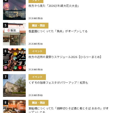
枚方から見た「2026びわ湖大花火大会」
2026年8月6日
開店・閉店
香里園につくってた「魚丼」がオープンしてる
2026年8月3日
イベント
枚方の近所の夏祭りスケジュール2026【ひらつーまとめ】
2026年8月6日
イベント
くずモの珈琲フェスタがパワーアップ！紅茶も
2026年8月4日
開店・閉店
東船橋につくってた「胡麻切りそば酒と肴とそば おおの」がオ
ープンしてる