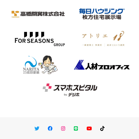
Twitter
Facebook
Instagram
LINE
You Tube
TikTok