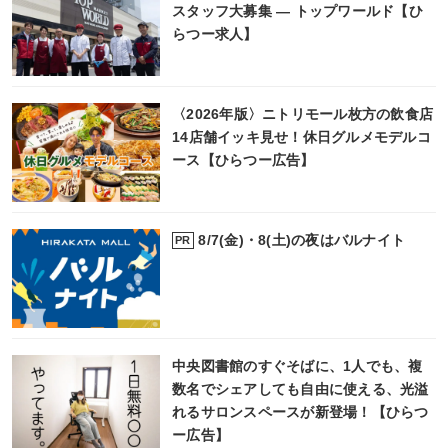
スタッフ大募集 ― トップワールド【ひ
らつー求人】
〈2026年版〉ニトリモール枚方の飲食店
14店舗イッキ見せ！休日グルメモデルコ
ース【ひらつー広告】
8/7(金)・8(土)の夜はバルナイト
PR
中央図書館のすぐそばに、1人でも、複
数名でシェアしても自由に使える、光溢
れるサロンスペースが新登場！【ひらつ
ー広告】