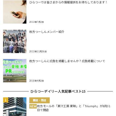
ひらつーでは皆さまからの情報提供をお待ちしております！
2013年7月2日
枚方つーしんメンバー紹介
2013年11月26日
枚方つーしんに広告を掲載しませんか？広告掲載について
2010年4月2日
ひらつーデイリー人気記事ベスト15
開店・閉店
枚方モールの「果汁工房 果琳」と「Triumph」が8月31
NEW
日で閉店