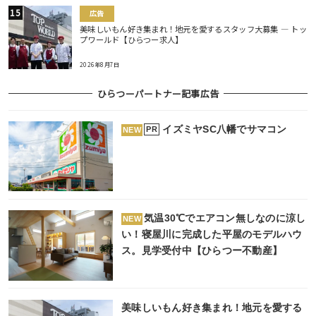
広告
美味しいもん好き集まれ！地元を愛するスタッフ大募集 ― トッ
プワールド【ひらつー求人】
2026年8月7日
ひらつーパートナー記事広告
イズミヤSC八幡でサマコン
PR
NEW
気温30℃でエアコン無しなのに涼し
NEW
い！寝屋川に完成した平屋のモデルハウ
ス。見学受付中【ひらつー不動産】
美味しいもん好き集まれ！地元を愛する