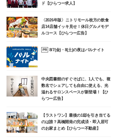
ド【ひらつー求人】
〈2026年版〉ニトリモール枚方の飲食
店14店舗イッキ見せ！休日グルメモデ
ルコース【ひらつー広告】
8/7(金)・8(土)の夜はバルナイト
PR
中央図書館のすぐそばに、1人でも、複
数名でシェアしても自由に使える、光
溢れるサロンスペースが新登場！【ひ
らつー広告】
【ラストワン】最後の1邸を引き当てる
のは誰？高橋開発の完成済・即入居可
のお家まとめ【ひらつー不動産】