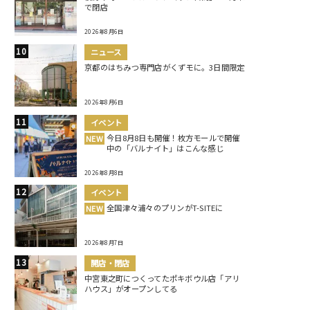
で閉店
2026年8月6日
ニュース
京都のはちみつ専門店がくずモに。3日間限定
2026年8月6日
イベント
今日8月8日も開催！枚方モールで開催
NEW
中の「バルナイト」はこんな感じ
2026年8月8日
イベント
全国津々浦々のプリンがT-SITEに
NEW
2026年8月7日
開店・閉店
中宮東之町につくってたポキボウル店「アリ
ハウス」がオープンしてる