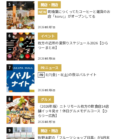
開店・閉店
町楠葉につくってたコーヒーと雑貨のお
NEW
店「koru;」がオープンしてる
2026年8月7日
イベント
枚方の近所の夏祭りスケジュール2026【ひら
つーまとめ】
2026年8月6日
PRニュース
8/7(金)・8(土)の夜はバルナイト
PR
2026年8月6日
グルメ
〈2026年版〉ニトリモール枚方の飲食店14店
舗イッキ見せ！休日グルメモデルコース【ひ
らつー広告】
2026年8月7日
開店・閉店
牧野本町の「フルーツショップ日高」が8月末