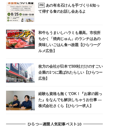
あの有名石けんを手づくり&知っ
PR
て得する食のお話し会あるよ
和牛もうまいしハラミも最高。市役所
ちかく「焼肉じゅん」のランチはあの
美味しいごはん食べ放題【ひらつーグ
ルメ広告】
枚方の会社が日本で300社だけのすごい
企業の1つに選ばれたらしい【ひらつー
広告】
経験も資格も無くてOK！『お家の困っ
た』をなんでも解決しちゃうお仕事 ―
株式会社さくら【ひらつー求人】
ひらつー週間人気記事ベスト10