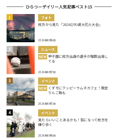
ひらつーデイリー人気記事ベスト15
フォト
枚方から見た「2026びわ湖大花火大会」
2026年8月6日
ニュース
甲子園に枚方出身の選手が複数出場し
NEW
てる
2026年8月7日
イベント
くずモにクッピーラムネカフェ！限定
NEW
りんご飴も
2026年8月7日
イベント
見たらいいことあるかも！狐になって枚方を
練り歩く
2026年8月6日