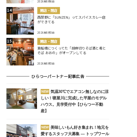
2026年8月6日
開店・閉店
西禁野に「SUNZEN」ってスパイスカレー店
ができてる
2026年8月5日
開店・閉店
東船橋につくってた「胡麻切りそば酒と肴と
そば おおの」がオープンしてる
2026年8月5日
ひらつーパートナー記事広告
気温30℃でエアコン無しなのに涼
NEW
しい！寝屋川に完成した平屋のモデル
ハウス。見学受付中【ひらつー不動
産】
美味しいもん好き集まれ！地元を
NEW
愛するスタッフ大募集 ― トップワール