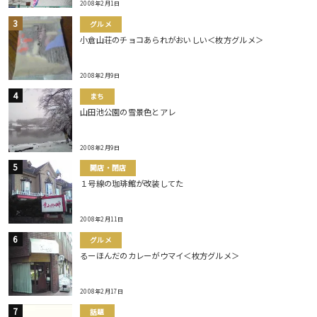
2008年2月1日
グルメ
小倉山荘のチョコあられがおいしい＜枚方グルメ＞
2008年2月9日
まち
山田池公園の雪景色とアレ
2008年2月9日
開店・閉店
１号線の珈琲館が改装してた
2008年2月11日
グルメ
るーほんだのカレーがウマイ＜枚方グルメ＞
2008年2月17日
話題