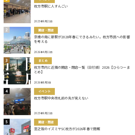
枚方市駅に人すんごい
2025年9月21日
開店・閉店
京橋の南に新駅が2028年春にできるみたい。枚方市民への影響
を考える
2026年4月11日
まとめ
枚方市内と近隣の開店・閉店一覧（日付順）2026【ひらつーま
とめ】
2026年8月3日
イベント
枚方市駅中央改札前の先が見えない
2025年9月21日
開店・閉店
宮之阪のイズミヤSC枚方が2026年春で閉館