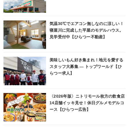
気温30℃でエアコン無しなのに涼しい！
寝屋川に完成した平屋のモデルハウス。
見学受付中【ひらつー不動産】
美味しいもん好き集まれ！地元を愛する
スタッフ大募集 ― トップワールド【ひ
らつー求人】
〈2026年版〉ニトリモール枚方の飲食店
14店舗イッキ見せ！休日グルメモデルコ
ース【ひらつー広告】