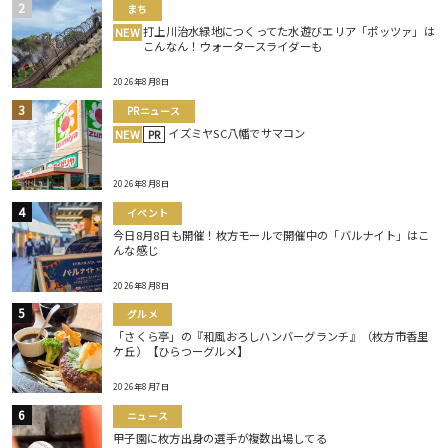
まち
打上川治水緑地につくってた水遊びエリア「ポッツァ」は
NEW
こんなん！ウォータースライダーも
2026年8月8日
PRニュース
イズミヤSC八幡でサマコン
NEW
PR
2026年8月8日
イベント
今日8月8日も開催！枚方モールで開催中の「バルナイト」はこ
んな感じ
2026年8月8日
グルメ
「さくら亭」の『和風おろしハンバーグランチ』（枚方市香里
ケ丘）【ひらつーグルメ】
2026年8月7日
ニュース
甲子園に枚方出身の選手が複数出場してる