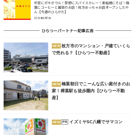
中宮にポキボウル！禁野にスパイスカレー！東船橋にそば！楠
葉にコーヒーと雑貨のお店！枚方めっちゃお店オープンしたや
ん【今週のひらかた】
2026年8月7日
ひらつーパートナー記事広告
枚方市のマンション・戸建ていくら
NEW
で売れる？【ひらつー不動産】
楠葉朝日でこーんな広い庭付きのお
NEW
家！樟葉駅も徒歩圏内【ひらつー不動
産】
イズミヤSC八幡でサマコン
PR
NEW