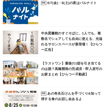
8/7(金)・8(土)の夜はバルナイト
PR
中央図書館のすぐそばに、1人でも、複
数名でシェアしても自由に使える、光溢
れるサロンスペースが新登場！【ひらつ
ー広告】
【ラストワン】最後の1邸を引き当てる
のは誰？高橋開発の完成済・即入居可の
お家まとめ【ひらつー不動産】
あの有名石けんを手づくり&知って
PR
得する食のお話し会あるよ