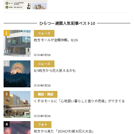
ひらつー週間人気記事ベスト10
ニュース
枚方モールが全館休館。8/26
2026年8月3日
ニュース
8/5枚方から花火見えるかも
2026年8月2日
開店・閉店
くずはモールに「心地良い暮らしと香りの売場」ができてる
2026年8月2日
フォト
枚方から見た「2026びわ湖大花火大会」