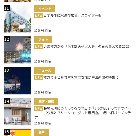
イベント
ビオルネに水遊び広場。スライダーも
NEW
2026年8月8日
フォト
いま枚方から「茨木辯天花火大会」の花火みえてる2026
NEW
2026年8月8日
ニュース
枚方で子ども食堂を営む女性が中国新聞の特集に
NEW
2026年8月8日
開店・閉店
長尾元町につくってるカフェは「J BOWL」ってアサイー
NEW
ボウルとグリークヨーグルト専門店。8月15日オープン予
定
2026年8月8日
話題