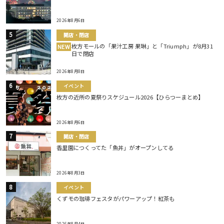
2026年8月6日
開店・閉店
枚方モールの「果汁工房 果琳」と「Triumph」が8月31
NEW
日で閉店
2026年8月8日
イベント
枚方の近所の夏祭りスケジュール2026【ひらつーまとめ】
2026年8月6日
開店・閉店
香里園につくってた「魚丼」がオープンしてる
2026年8月3日
イベント
くずモの珈琲フェスタがパワーアップ！紅茶も
2026年8月4日