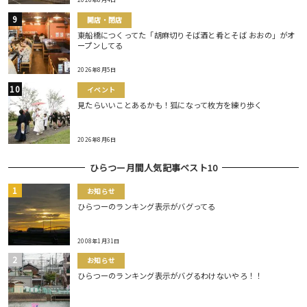
開店・閉店
東船橋につくってた「胡麻切りそば酒と肴とそば おおの」がオ
ープンしてる
2026年8月5日
イベント
見たらいいことあるかも！狐になって枚方を練り歩く
2026年8月6日
ひらつー月間人気記事ベスト10
お知らせ
ひらつーのランキング表示がバグってる
2008年1月31日
お知らせ
ひらつーのランキング表示がバグるわけないやろ！！