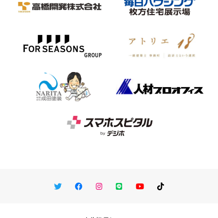
Twitter
Facebook
Instagram
LINE
You Tube
TikTok