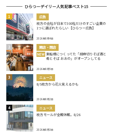
ひらつーデイリー人気記事ベスト15
広告
枚方の会社が日本で300社だけのすごい企業の
1つに選ばれたらしい【ひらつー広告】
2026年8月4日
開店・閉店
東船橋につくってた「胡麻切りそば酒と
NEW
肴とそば おおの」がオープンしてる
2026年8月5日
ニュース
8/5枚方から花火見えるかも
2026年8月2日
ニュース
枚方モールが全館休館。8/26
2026年8月3日