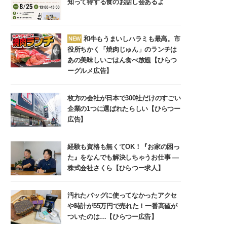
知って得する食のお話し会あるよ
和牛もうまいしハラミも最高。市
NEW
役所ちかく「焼肉じゅん」のランチは
あの美味しいごはん食べ放題【ひらつ
ーグルメ広告】
枚方の会社が日本で300社だけのすごい
企業の1つに選ばれたらしい【ひらつー
広告】
経験も資格も無くてOK！『お家の困っ
た』をなんでも解決しちゃうお仕事 ―
株式会社さくら【ひらつー求人】
汚れたバッグに使ってなかったアクセ
や時計が55万円で売れた！一番高値が
ついたのは…【ひらつー広告】