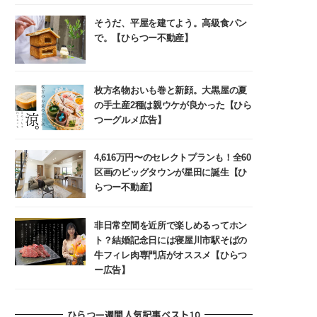
そうだ、平屋を建てよう。高級食パン
で。【ひらつー不動産】
枚方名物おいも巻と新顔。大黒屋の夏
の手土産2種は親ウケが良かった【ひら
つーグルメ広告】
4,616万円〜のセレクトプランも！全60
区画のビッグタウンが星田に誕生【ひ
らつー不動産】
非日常空間を近所で楽しめるってホン
ト？結婚記念日には寝屋川市駅そばの
牛フィレ肉専門店がオススメ【ひらつ
ー広告】
ひらつー週間人気記事ベスト10