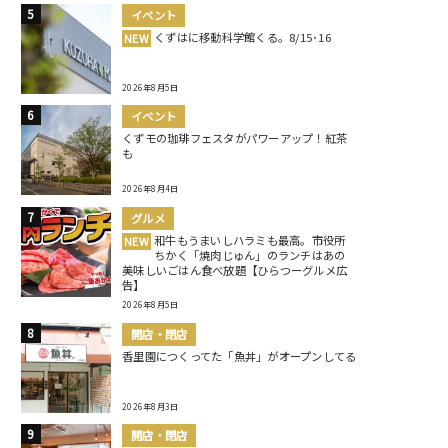
イベント
くずはに移動科学館くる。8/15･16
NEW
2026年8月5日
イベント
くずモの珈琲フェスタがパワーアップ！紅茶
も
2026年8月4日
グルメ
和牛もうまいしハラミも最高。市役所
NEW
ちかく「焼肉じゅん」のランチはあの
美味しいごはん食べ放題【ひらつーグルメ広
告】
2026年8月5日
開店・閉店
香里園につくってた「魚丼」がオープンしてる
2026年8月3日
開店・閉店