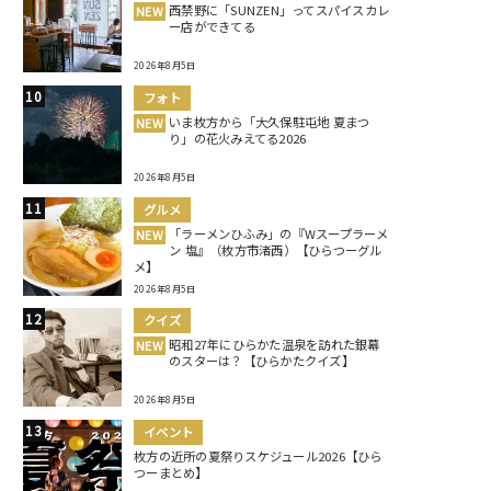
西禁野に「SUNZEN」ってスパイスカレ
NEW
ー店ができてる
2026年8月5日
フォト
いま枚方から「大久保駐屯地 夏まつ
NEW
り」の花火みえてる2026
2026年8月5日
グルメ
「ラーメンひふみ」の『Wスープラーメ
NEW
ン 塩』（枚方市渚西）【ひらつーグル
メ】
2026年8月5日
クイズ
昭和27年にひらかた温泉を訪れた銀幕
NEW
のスターは？【ひらかたクイズ】
2026年8月5日
イベント
枚方の近所の夏祭りスケジュール2026【ひら
つーまとめ】