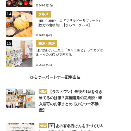
2026年7月30日
グルメ
「IRU CURRY」の『マサラドーサプレート』
（枚方市南楠葉）【ひらつーグルメ】
2026年8月4日
開店・閉店
旧1号線ぞい三栗に「キャラめる」ってカプセ
ルトイのお店ができてる
2026年8月3日
ひらつーパートナー記事広告
【ラストワン】最後の1邸を引き
NEW
当てるのは誰？高橋開発の完成済・即
入居可のお家まとめ【ひらつー不動
産】
あの有名石けんを手づくり&
NEW
PR