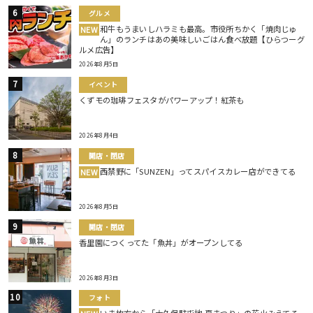
グルメ
和牛もうまいしハラミも最高。市役所ちかく「焼肉じゅ
NEW
ん」のランチはあの美味しいごはん食べ放題【ひらつーグ
ルメ広告】
2026年8月5日
イベント
くずモの珈琲フェスタがパワーアップ！紅茶も
2026年8月4日
開店・閉店
西禁野に「SUNZEN」ってスパイスカレー店ができてる
NEW
2026年8月5日
開店・閉店
香里園につくってた「魚丼」がオープンしてる
2026年8月3日
フォト