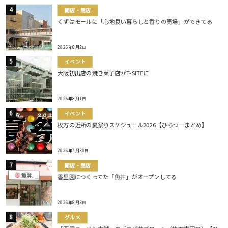
開店・閉店
くずはモールに「心地良い暮らしと香りの売場」ができてる
2026年8月2日
イベント
大阪初出店の焼き菓子店がT-SITEに
2026年8月1日
イベント
枚方の近所の夏祭りスケジュール2026【ひらつーまとめ】
2026年7月30日
開店・閉店
香里園につくってた「魚丼」がオープンしてる
2026年8月3日
グルメ