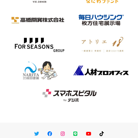
Twitter
Facebook
Instagram
LINE
You Tube
TikTok