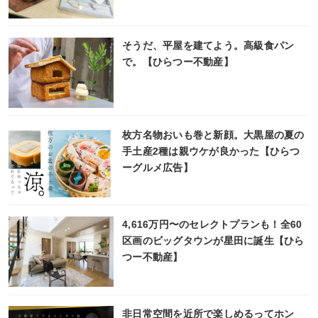
そうだ、平屋を建てよう。高級食パン
で。【ひらつー不動産】
枚方名物おいも巻と新顔。大黒屋の夏の
手土産2種は親ウケが良かった【ひらつ
ーグルメ広告】
4,616万円〜のセレクトプランも！全60
区画のビッグタウンが星田に誕生【ひら
つー不動産】
非日常空間を近所で楽しめるってホン