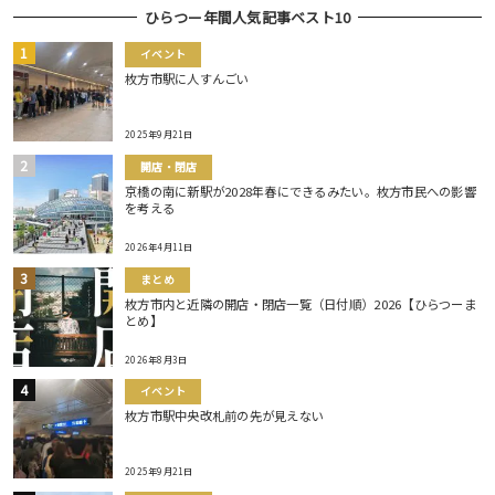
ひらつー年間人気記事ベスト10
イベント
枚方市駅に人すんごい
2025年9月21日
開店・閉店
京橋の南に新駅が2028年春にできるみたい。枚方市民への影響
を考える
2026年4月11日
まとめ
枚方市内と近隣の開店・閉店一覧（日付順）2026【ひらつーま
とめ】
2026年8月3日
イベント
枚方市駅中央改札前の先が見えない
2025年9月21日