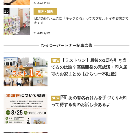
2026年8月4日
開店・閉店
旧1号線ぞい三栗に「キャラめる」ってカプセルトイのお店がで
きてる
2026年8月3日
ひらつーパートナー記事広告
【ラストワン】最後の1邸を引き当
NEW
てるのは誰？高橋開発の完成済・即入居
可のお家まとめ【ひらつー不動産】
あの有名石けんを手づくり&知
PR
NEW
って得する食のお話し会あるよ