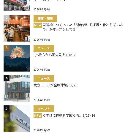
2026年8月4日
開店・閉店
東船橋につくってた「胡麻切りそば酒と肴とそば おお
NEW
の」がオープンしてる
2026年8月5日
ニュース
8/5枚方から花火見えるかも
2026年8月2日
ニュース
枚方モールが全館休館。8/26
2026年8月3日
イベント
くずはに移動科学館くる。8/15･16
NEW
2026年8月5日