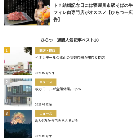
ト？結婚記念日には寝屋川市駅そばの牛
フィレ肉専門店がオススメ【ひらつー広
告】
ひらつー週間人気記事ベスト10
開店・閉店
イオンモール久御山の複数店舗が開店＆閉店
2026年7月29日
ニュース
枚方モールが全館休館。8/26
2026年8月3日
ニュース
8/5枚方から花火見えるかも
2026年8月2日