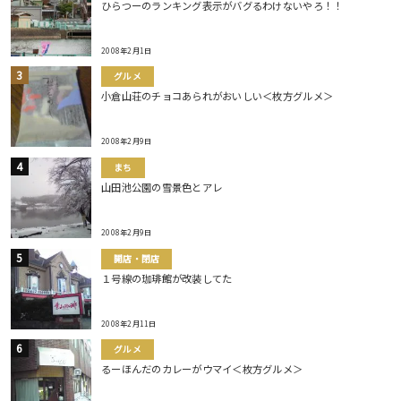
ひらつーのランキング表示がバグるわけないやろ！！
2008年2月1日
グルメ
小倉山荘のチョコあられがおいしい＜枚方グルメ＞
2008年2月9日
まち
山田池公園の雪景色とアレ
2008年2月9日
開店・閉店
１号線の珈琲館が改装してた
2008年2月11日
グルメ
るーほんだのカレーがウマイ＜枚方グルメ＞