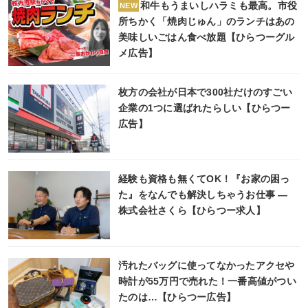
和牛もうまいしハラミも最高。市役
NEW
所ちかく「焼肉じゅん」のランチはあの
美味しいごはん食べ放題【ひらつーグル
メ広告】
枚方の会社が日本で300社だけのすごい
企業の1つに選ばれたらしい【ひらつー
広告】
経験も資格も無くてOK！『お家の困っ
た』をなんでも解決しちゃうお仕事 ―
株式会社さくら【ひらつー求人】
汚れたバッグに使ってなかったアクセや
時計が55万円で売れた！一番高値がつい
たのは…【ひらつー広告】