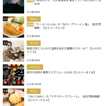
いま枚方から「大久保駐屯地 夏まつり」の花火みえてる
NEW
2026
2026年8月5日
グルメ
「ラーメンひふみ」の『Wスープラーメン 塩』（枚方市
NEW
渚西）【ひらつーグルメ】
2026年8月5日
クイズ
昭和27年にひらかた温泉を訪れた銀幕のスターは？【ひらかた
クイズ】
2026年8月5日
イベント
枚方の近所の夏祭りスケジュール2026【ひらつーまとめ】
2026年7月30日
グルメ
「IRU CURRY」の『マサラドーサプレート』（枚方市南楠葉）
【ひらつーグルメ】