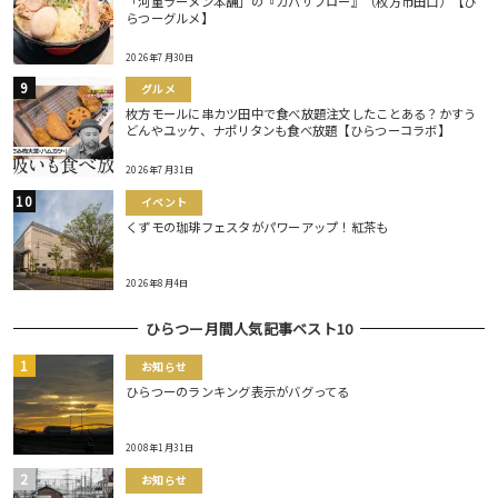
「河童ラーメン本舗」の『カパサブロー』（枚方市田口）【ひ
らつーグルメ】
2026年7月30日
グルメ
枚方モールに串カツ田中で食べ放題注文したことある？かすう
どんやユッケ、ナポリタンも食べ放題【ひらつーコラボ】
2026年7月31日
イベント
くずモの珈琲フェスタがパワーアップ！紅茶も
2026年8月4日
ひらつー月間人気記事ベスト10
お知らせ
ひらつーのランキング表示がバグってる
2008年1月31日
お知らせ