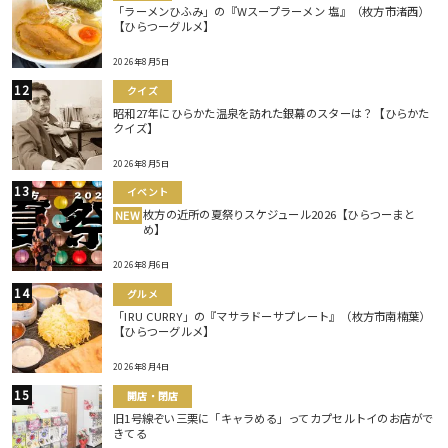
「ラーメンひふみ」の『Wスープラーメン 塩』（枚方市渚西）
【ひらつーグルメ】
2026年8月5日
クイズ
昭和27年にひらかた温泉を訪れた銀幕のスターは？【ひらかた
クイズ】
2026年8月5日
イベント
枚方の近所の夏祭りスケジュール2026【ひらつーまと
NEW
め】
2026年8月6日
グルメ
「IRU CURRY」の『マサラドーサプレート』（枚方市南楠葉）
【ひらつーグルメ】
2026年8月4日
開店・閉店
旧1号線ぞい三栗に「キャラめる」ってカプセルトイのお店がで
きてる