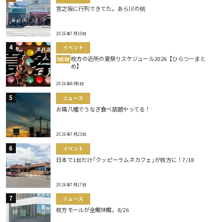
宮之阪に行列できてた。あら川の桃
2026年7月10日
イベント
枚方の近所の夏祭りスケジュール2026【ひらつーまと
NEW
め】
2026年8月6日
ニュース
お隣八幡でうなぎ食べ放題やってる！
2026年7月23日
イベント
日本で1台だけ｢クッピーラムネカフェ｣が枚方に！7/18
2026年7月17日
ニュース
枚方モールが全館休館。8/26