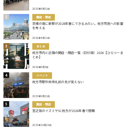
2025年9月21日
開店・閉店
京橋の南に新駅が2028年春にできるみたい。枚方市民への影響
を考える
2026年4月11日
まとめ
枚方市内と近隣の開店・閉店一覧（日付順）2026【ひらつーま
とめ】
2026年8月3日
イベント
枚方市駅中央改札前の先が見えない
2025年9月21日
開店・閉店
宮之阪のイズミヤSC枚方が2026年春で閉館
2025年10月24日