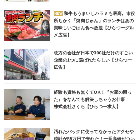
和牛もうまいしハラミも最高。市役
NEW
所ちかく「焼肉じゅん」のランチはあの
美味しいごはん食べ放題【ひらつーグル
メ広告】
枚方の会社が日本で300社だけのすごい
企業の1つに選ばれたらしい【ひらつー
広告】
経験も資格も無くてOK！『お家の困っ
た』をなんでも解決しちゃうお仕事 ―
株式会社さくら【ひらつー求人】
汚れたバッグに使ってなかったアクセや
時計が55万円で売れた！一番高値がつい