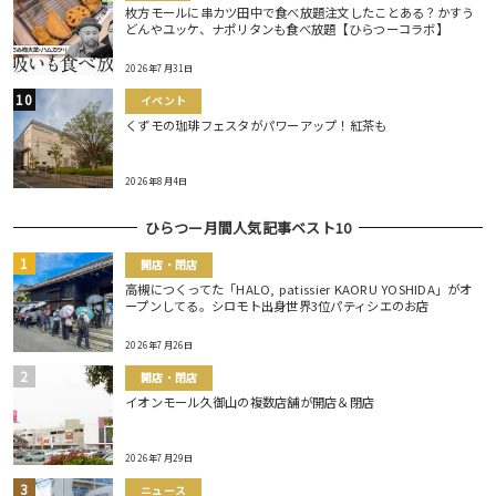
枚方モールに串カツ田中で食べ放題注文したことある？かすう
どんやユッケ、ナポリタンも食べ放題【ひらつーコラボ】
2026年7月31日
イベント
くずモの珈琲フェスタがパワーアップ！紅茶も
2026年8月4日
ひらつー月間人気記事ベスト10
開店・閉店
高槻につくってた「HALO, patissier KAORU YOSHIDA」がオ
ープンしてる。シロモト出身世界3位パティシエのお店
2026年7月26日
開店・閉店
イオンモール久御山の複数店舗が開店＆閉店
2026年7月29日
ニュース