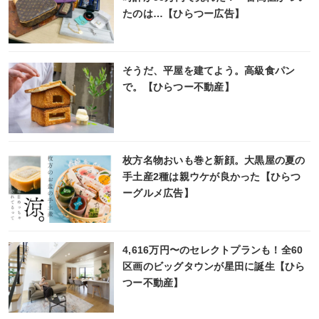
たのは…【ひらつー広告】
そうだ、平屋を建てよう。高級食パン
で。【ひらつー不動産】
枚方名物おいも巻と新顔。大黒屋の夏の
手土産2種は親ウケが良かった【ひらつ
ーグルメ広告】
4,616万円〜のセレクトプランも！全60
区画のビッグタウンが星田に誕生【ひら
つー不動産】