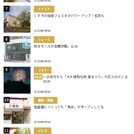
2026年8月5日
イベント
くずモの珈琲フェスタがパワーアップ！紅茶も
2026年8月4日
ニュース
枚方モールが全館休館。8/26
2026年8月3日
フォト
いま枚方から「大久保駐屯地 夏まつり」の花火みえてる
NEW
2026
2026年8月5日
開店・閉店
香里園につくってた「魚丼」がオープンしてる
2026年8月3日
グルメ