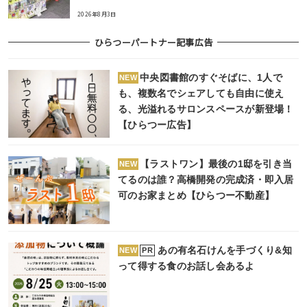
2026年8月3日
ひらつーパートナー記事広告
中央図書館のすぐそばに、1人で
NEW
も、複数名でシェアしても自由に使え
る、光溢れるサロンスペースが新登場！
【ひらつー広告】
【ラストワン】最後の1邸を引き当
NEW
てるのは誰？高橋開発の完成済・即入居
可のお家まとめ【ひらつー不動産】
あの有名石けんを手づくり&知
PR
NEW
って得する食のお話し会あるよ