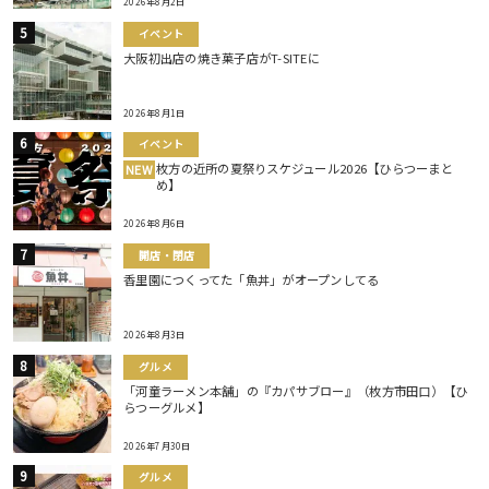
2026年8月2日
イベント
大阪初出店の焼き菓子店がT-SITEに
2026年8月1日
イベント
枚方の近所の夏祭りスケジュール2026【ひらつーまと
NEW
め】
2026年8月6日
開店・閉店
香里園につくってた「魚丼」がオープンしてる
2026年8月3日
グルメ
「河童ラーメン本舗」の『カパサブロー』（枚方市田口）【ひ
らつーグルメ】
2026年7月30日
グルメ