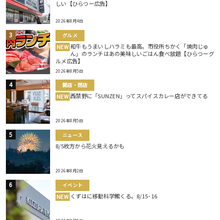
しい【ひらつー広告】
2026年8月4日
グルメ
和牛もうまいしハラミも最高。市役所ちかく「焼肉じゅ
NEW
ん」のランチはあの美味しいごはん食べ放題【ひらつーグ
ルメ広告】
2026年8月5日
開店・閉店
西禁野に「SUNZEN」ってスパイスカレー店ができてる
NEW
2026年8月5日
ニュース
8/5枚方から花火見えるかも
2026年8月2日
イベント
くずはに移動科学館くる。8/15･16
NEW