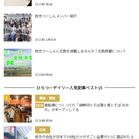
2013年7月2日
枚方つーしんメンバー紹介
2013年11月26日
枚方つーしんに広告を掲載しませんか？広告掲載について
2010年4月2日
ひらつーデイリー人気記事ベスト15
開店・閉店
東船橋につくってた「胡麻切りそば酒と肴とそば おお
NEW
の」がオープンしてる
2026年8月5日
広告
枚方の会社が日本で300社だけのすごい企業の1つに選ばれたら