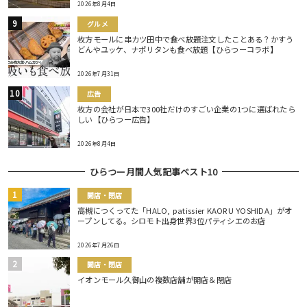
2026年8月4日
グルメ
枚方モールに串カツ田中で食べ放題注文したことある？かすう
どんやユッケ、ナポリタンも食べ放題【ひらつーコラボ】
2026年7月31日
広告
枚方の会社が日本で300社だけのすごい企業の1つに選ばれたら
しい【ひらつー広告】
2026年8月4日
ひらつー月間人気記事ベスト10
開店・閉店
高槻につくってた「HALO, patissier KAORU YOSHIDA」がオ
ープンしてる。シロモト出身世界3位パティシエのお店
2026年7月26日
開店・閉店
イオンモール久御山の複数店舗が開店＆閉店