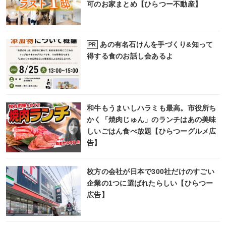
可のお家まとめ【ひらつー不動産】
あの有名石けんを手づくり&知って
PR
得する食のお話し会あるよ
和牛もうまいしハラミも最高。市役所ち
かく「焼肉じゅん」のランチはあの美味
しいごはん食べ放題【ひらつーグルメ広
告】
枚方の会社が日本で300社だけのすごい
企業の1つに選ばれたらしい【ひらつー
広告】