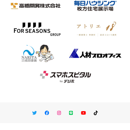
Twitter
Facebook
Instagram
LINE
You Tube
TikTok