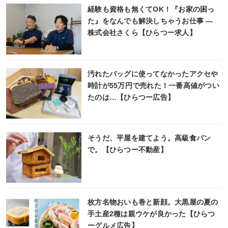
経験も資格も無くてOK！『お家の困っ
た』をなんでも解決しちゃうお仕事 ―
株式会社さくら【ひらつー求人】
汚れたバッグに使ってなかったアクセや
時計が55万円で売れた！一番高値がつい
たのは…【ひらつー広告】
そうだ、平屋を建てよう。高級食パン
で。【ひらつー不動産】
枚方名物おいも巻と新顔。大黒屋の夏の
手土産2種は親ウケが良かった【ひらつ
ーグルメ広告】