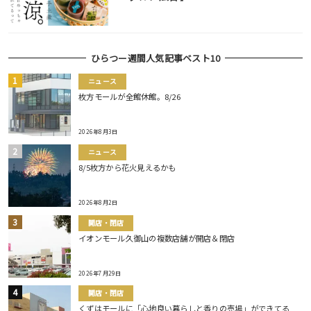
ひらつー週間人気記事ベスト10
ニュース
枚方モールが全館休館。8/26
2026年8月3日
ニュース
8/5枚方から花火見えるかも
2026年8月2日
開店・閉店
イオンモール久御山の複数店舗が開店＆閉店
2026年7月29日
開店・閉店
くずはモールに「心地良い暮らしと香りの売場」ができてる