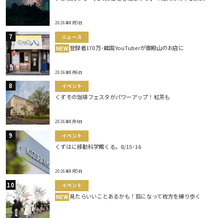
2026年8月5日
ニュース
登録者170万･韓国YouTuberが御殿山のお店に
NEW
2026年8月6日
イベント
くずモの珈琲フェスタがパワーアップ！紅茶も
2026年8月4日
イベント
くずはに移動科学館くる。8/15･16
2026年8月5日
イベント
見たらいいことあるかも！狐になって枚方を練り歩く
NEW