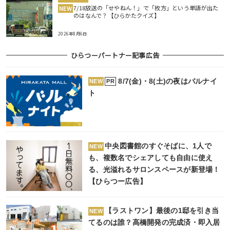
7/18放送の「せやねん！」で「枚方」という単語が出た
NEW
のはなんで？【ひらかたクイズ】
2026年8月6日
ひらつーパートナー記事広告
8/7(金)・8(土)の夜はバルナイ
PR
NEW
ト
中央図書館のすぐそばに、1人で
NEW
も、複数名でシェアしても自由に使え
る、光溢れるサロンスペースが新登場！
【ひらつー広告】
【ラストワン】最後の1邸を引き当
NEW
てるのは誰？高橋開発の完成済・即入居