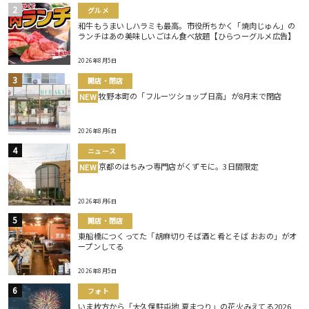
グルメ
和牛もうまいしハラミも最高。市役所ちかく「焼肉じゅん」の
ランチはあの美味しいごはん食べ放題【ひらつーグルメ広告】
2026年8月5日
開店・閉店
牧野本町の「フルーツショップ日高」が8月末で閉店
NEW
2026年8月6日
ニュース
京都のはちみつ専門店がくずモに。3日間限定
NEW
2026年8月6日
開店・閉店
東船橋につくってた「胡麻切りそば酒と肴とそば おおの」がオ
ープンしてる
2026年8月5日
フォト
いま枚方から「大久保駐屯地 夏まつり」の花火みえてる2026