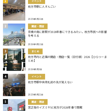
イベント
枚方市駅に人すんごい
2025年9月21日
開店・閉店
京橋の南に新駅が2028年春にできるみたい。枚方市民への影響
を考える
2026年4月11日
まとめ
枚方市内と近隣の開店・閉店一覧（日付順）2026【ひらつーま
とめ】
2026年8月3日
イベント
枚方市駅中央改札前の先が見えない
2025年9月21日
開店・閉店
宮之阪のイズミヤSC枚方が2026年春で閉館