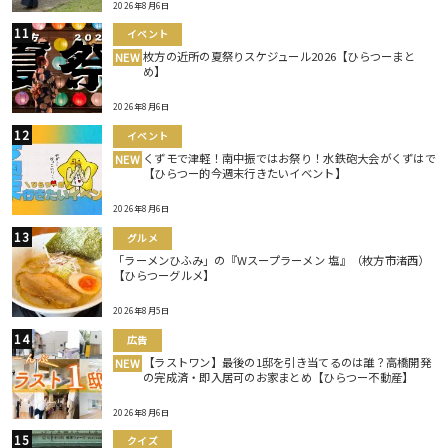
2026年8月6日
イベント
枚方の近所の夏祭りスケジュール2026【ひらつーまと
NEW
め】
2026年8月6日
イベント
くずモで津軽！南中振ではお祭り！水鉄砲大会がくずはで
NEW
【ひらつー的今週末行きたいイベント】
2026年8月6日
グルメ
「ラーメンひふみ」の『Wスープラーメン 塩』（枚方市渚西）
【ひらつーグルメ】
2026年8月5日
広告
【ラストワン】最後の1邸を引き当てるのは誰？高橋開発
NEW
の完成済・即入居可のお家まとめ【ひらつー不動産】
2026年8月6日
クイズ