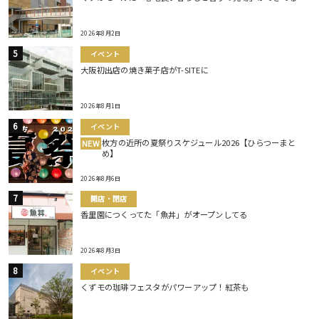
2026年8月2日
イベント
大阪初出店の焼き菓子店がT-SITEに
2026年8月1日
イベント
枚方の近所の夏祭りスケジュール2026【ひらつーまと
NEW
め】
2026年8月6日
開店・閉店
香里園につくってた「魚丼」がオープンしてる
2026年8月3日
イベント
くずモの珈琲フェスタがパワーアップ！紅茶も