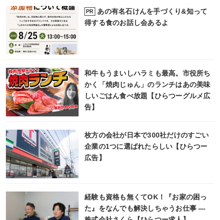
あの有名石けんを手づくり&知って
PR
得する食のお話し会あるよ
和牛もうまいしハラミも最高。市役所ち
かく「焼肉じゅん」のランチはあの美味
しいごはん食べ放題【ひらつーグルメ広
告】
枚方の会社が日本で300社だけのすごい
企業の1つに選ばれたらしい【ひらつー
広告】
経験も資格も無くてOK！『お家の困っ
た』をなんでも解決しちゃうお仕事 ―
株式会社さくら【ひらつー求人】