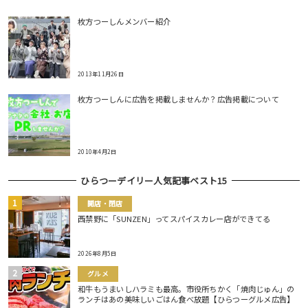
枚方つーしんメンバー紹介
2013年11月26日
枚方つーしんに広告を掲載しませんか？広告掲載について
2010年4月2日
ひらつーデイリー人気記事ベスト15
開店・閉店
西禁野に「SUNZEN」ってスパイスカレー店ができてる
2026年8月5日
グルメ
和牛もうまいしハラミも最高。市役所ちかく「焼肉じゅん」の
ランチはあの美味しいごはん食べ放題【ひらつーグルメ広告】