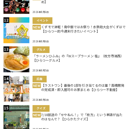
め】
2026年8月6日
イベント
くずモで津軽！南中振ではお祭り！水鉄砲大会がくずはで
NEW
【ひらつー的今週末行きたいイベント】
2026年8月6日
グルメ
「ラーメンひふみ」の『Wスープラーメン 塩』（枚方市渚西）
【ひらつーグルメ】
2026年8月5日
広告
【ラストワン】最後の1邸を引き当てるのは誰？高橋開発
NEW
の完成済・即入居可のお家まとめ【ひらつー不動産】
2026年8月6日
クイズ
7/18放送の「せやねん！」で「枚方」という単語が出た
NEW
のはなんで？【ひらかたクイズ】