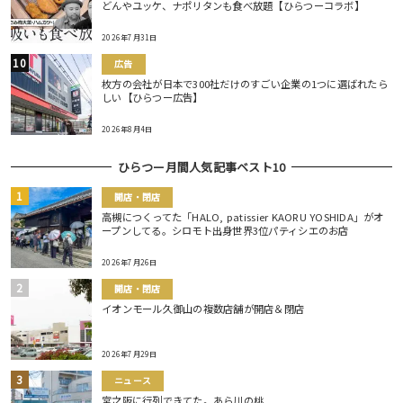
どんやユッケ、ナポリタンも食べ放題【ひらつーコラボ】
2026年7月31日
広告
枚方の会社が日本で300社だけのすごい企業の1つに選ばれたら
しい【ひらつー広告】
2026年8月4日
ひらつー月間人気記事ベスト10
開店・閉店
高槻につくってた「HALO, patissier KAORU YOSHIDA」がオ
ープンしてる。シロモト出身世界3位パティシエのお店
2026年7月26日
開店・閉店
イオンモール久御山の複数店舗が開店＆閉店
2026年7月29日
ニュース
宮之阪に行列できてた。あら川の桃