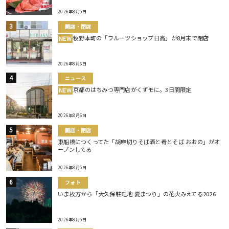
2026年8月5日
開店・閉店
牧野本町の「フルーツショップ日高」が8月末で閉店
NEW
2026年8月6日
ニュース
京都のはちみつ専門店がくずモに。3日間限定
NEW
2026年8月6日
開店・閉店
東船橋につくってた「胡麻切りそば酒と肴とそば おおの」がオ
ープンしてる
2026年8月5日
フォト
いま枚方から「大久保駐屯地 夏まつり」の花火みえてる2026
2026年8月5日