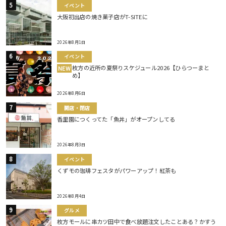
イベント
大阪初出店の焼き菓子店がT-SITEに
2026年8月1日
イベント
枚方の近所の夏祭りスケジュール2026【ひらつーまと
NEW
め】
2026年8月6日
開店・閉店
香里園につくってた「魚丼」がオープンしてる
2026年8月3日
イベント
くずモの珈琲フェスタがパワーアップ！紅茶も
2026年8月4日
グルメ
枚方モールに串カツ田中で食べ放題注文したことある？かすう