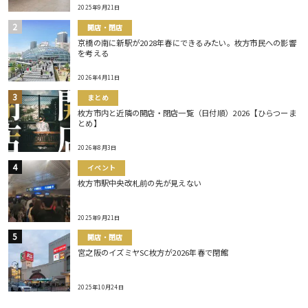
2025年9月21日
開店・閉店
京橋の南に新駅が2028年春にできるみたい。枚方市民への影響
を考える
2026年4月11日
まとめ
枚方市内と近隣の開店・閉店一覧（日付順）2026【ひらつーま
とめ】
2026年8月3日
イベント
枚方市駅中央改札前の先が見えない
2025年9月21日
開店・閉店
宮之阪のイズミヤSC枚方が2026年春で閉館
2025年10月24日