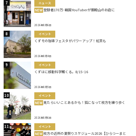
ニュース
登録者170万･韓国YouTuberが御殿山のお店に
NEW
2026年8月6日
イベント
くずモの珈琲フェスタがパワーアップ！紅茶も
2026年8月4日
イベント
くずはに移動科学館くる。8/15･16
2026年8月5日
イベント
見たらいいことあるかも！狐になって枚方を練り歩く
NEW
2026年8月6日
イベント
枚方の近所の夏祭りスケジュール2026【ひらつーまと
NEW