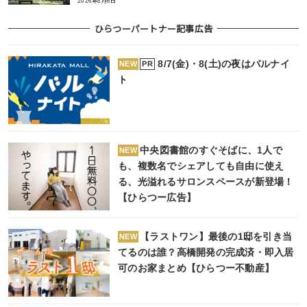
2026年8月6日
ひらつーパートナー記事広告
8/7(金)・8(土)の夜はバルナイ
PR
NEW
ト
中央図書館のすぐそばに、1人で
NEW
も、複数名でシェアしても自由に使え
る、光溢れるサロンスペースが新登場！
【ひらつー広告】
【ラストワン】最後の1邸を引き当
NEW
てるのは誰？高橋開発の完成済・即入居
可のお家まとめ【ひらつー不動産】