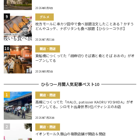
2026年8月4日
グルメ
枚方モールに串カツ田中で食べ放題注文したことある？かすう
どんやユッケ、ナポリタンも食べ放題【ひらつーコラボ】
2026年7月31日
開店・閉店
東船橋につくってた「胡麻切りそば酒と肴とそば おおの」がオ
ープンしてる
2026年8月5日
ひらつー月間人気記事ベスト10
開店・閉店
高槻につくってた「HALO, patissier KAORU YOSHIDA」がオ
ープンしてる。シロモト出身世界3位パティシエのお店
2026年7月26日
開店・閉店
イオンモール久御山の複数店舗が開店＆閉店