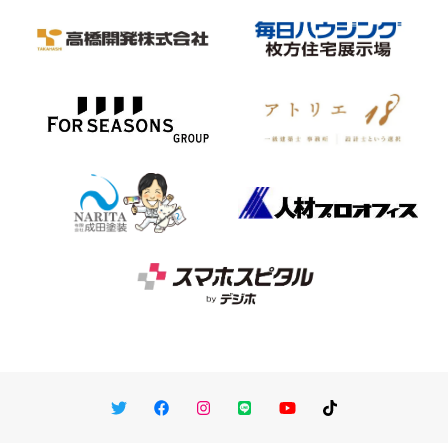
Twitter
Facebook
Instagram
LINE
You Tube
TikTok