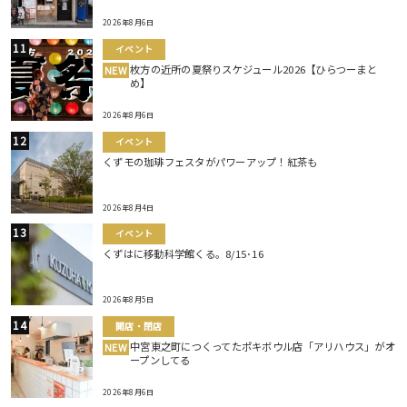
2026年8月6日
イベント
枚方の近所の夏祭りスケジュール2026【ひらつーまと
NEW
め】
2026年8月6日
イベント
くずモの珈琲フェスタがパワーアップ！紅茶も
2026年8月4日
イベント
くずはに移動科学館くる。8/15･16
2026年8月5日
開店・閉店
中宮東之町につくってたポキボウル店「アリハウス」がオ
NEW
ープンしてる
2026年8月6日