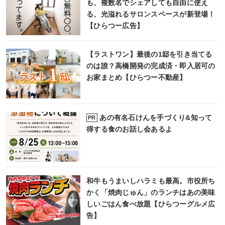
も、複数名でシェアしても自由に使え
る、光溢れるサロンスペースが新登場！
【ひらつー広告】
【ラストワン】最後の1邸を引き当てる
のは誰？高橋開発の完成済・即入居可の
お家まとめ【ひらつー不動産】
あの有名石けんを手づくり&知って
PR
得する食のお話し会あるよ
和牛もうまいしハラミも最高。市役所ち
かく「焼肉じゅん」のランチはあの美味
しいごはん食べ放題【ひらつーグルメ広
告】