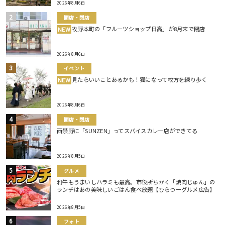
2026年8月6日
開店・閉店
牧野本町の「フルーツショップ日高」が8月末で閉店
NEW
2026年8月6日
イベント
見たらいいことあるかも！狐になって枚方を練り歩く
NEW
2026年8月6日
開店・閉店
西禁野に「SUNZEN」ってスパイスカレー店ができてる
2026年8月5日
グルメ
和牛もうまいしハラミも最高。市役所ちかく「焼肉じゅん」の
ランチはあの美味しいごはん食べ放題【ひらつーグルメ広告】
2026年8月5日
フォト