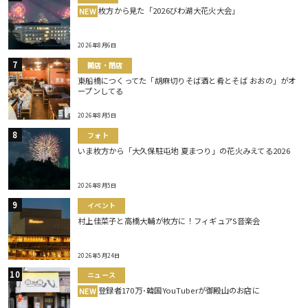
枚方から見た「2026びわ湖大花火大会」
NEW
2026年8月6日
開店・閉店
東船橋につくってた「胡麻切りそば酒と肴とそば おおの」がオ
ープンしてる
2026年8月5日
フォト
いま枚方から「大久保駐屯地 夏まつり」の花火みえてる2026
2026年8月5日
イベント
村上佳菜子と高橋大輔が枚方に！フィギュアS音楽会
2026年5月24日
ニュース
登録者170万･韓国YouTuberが御殿山のお店に
NEW