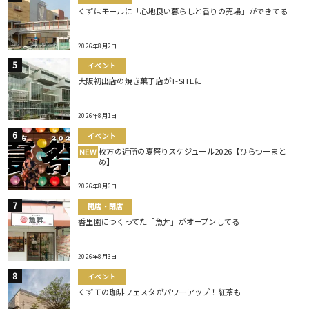
くずはモールに「心地良い暮らしと香りの売場」ができてる
2026年8月2日
イベント
大阪初出店の焼き菓子店がT-SITEに
2026年8月1日
イベント
枚方の近所の夏祭りスケジュール2026【ひらつーまと
NEW
め】
2026年8月6日
開店・閉店
香里園につくってた「魚丼」がオープンしてる
2026年8月3日
イベント
くずモの珈琲フェスタがパワーアップ！紅茶も