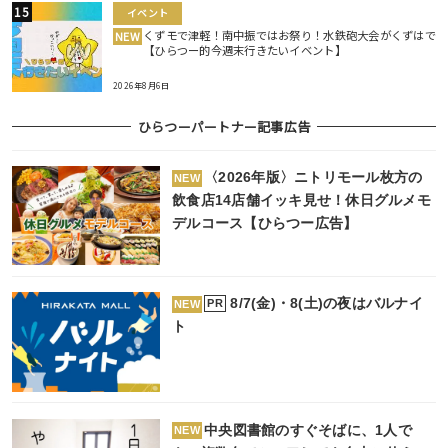
イベント
くずモで津軽！南中振ではお祭り！水鉄砲大会がくずはで
NEW
【ひらつー的今週末行きたいイベント】
2026年8月6日
ひらつーパートナー記事広告
〈2026年版〉ニトリモール枚方の
NEW
飲食店14店舗イッキ見せ！休日グルメモ
デルコース【ひらつー広告】
8/7(金)・8(土)の夜はバルナイ
PR
NEW
ト
中央図書館のすぐそばに、1人で
NEW