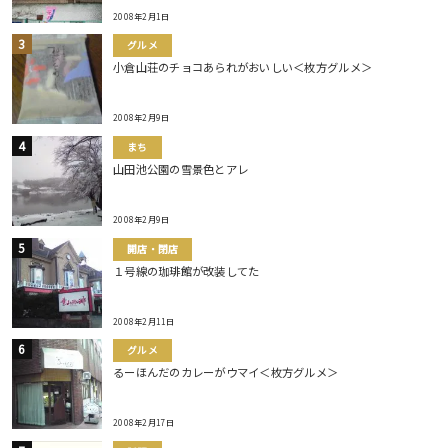
2008年2月1日
グルメ
小倉山荘のチョコあられがおいしい＜枚方グルメ＞
2008年2月9日
まち
山田池公園の雪景色とアレ
2008年2月9日
開店・閉店
１号線の珈琲館が改装してた
2008年2月11日
グルメ
るーほんだのカレーがウマイ＜枚方グルメ＞
2008年2月17日