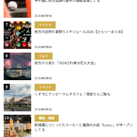
甲子園に枚方出身の選手が複数出場してる
2026年8月7日
イベント
枚方の近所の夏祭りスケジュール2026【ひらつーまとめ】
2026年8月6日
フォト
枚方から見た「2026びわ湖大花火大会」
2026年8月6日
イベント
くずモにクッピーラムネカフェ！限定りんご飴も
2026年8月7日
開店・閉店
町楠葉につくってたコーヒーと雑貨のお店「koru;」がオープン
してる