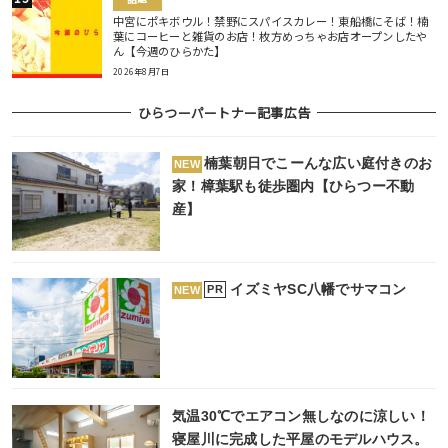
中宮にポキボウル！禁野にスパイスカレー！東船橋にそば！楠
葉にコーヒーと雑貨のお店！枚方めっちゃお店オープンしたや
ん【今週のひらかた】
2026年8月7日
ひらつーパートナー記事広告
楠葉朝日でこーんな広い庭付きのお
NEW
家！樟葉駅も徒歩圏内【ひらつー不動
産】
イズミヤSC八幡でサマコン
PR
NEW
気温30℃でエアコン無しなのに涼しい！
寝屋川に完成した平屋のモデルハウス。