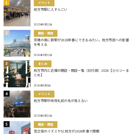
イベント
枚方市駅に人すんごい
2025年9月21日
開店・閉店
京橋の南に新駅が2028年春にできるみたい。枚方市民への影響
を考える
2026年4月11日
まとめ
枚方市内と近隣の開店・閉店一覧（日付順）2026【ひらつーま
とめ】
2026年8月3日
イベント
枚方市駅中央改札前の先が見えない
2025年9月21日
開店・閉店
宮之阪のイズミヤSC枚方が2026年春で閉館