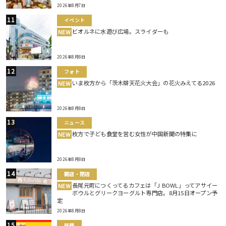
2026年8月7日
イベント
ビオルネに水遊び広場。スライダーも
NEW
2026年8月8日
フォト
いま枚方から「茨木辯天花火大会」の花火みえてる2026
NEW
2026年8月8日
ニュース
枚方で子ども食堂を営む女性が中国新聞の特集に
NEW
2026年8月8日
開店・閉店
長尾元町につくってるカフェは「J BOWL」ってアサイー
NEW
ボウルとグリークヨーグルト専門店。8月15日オープン予
定
2026年8月8日
話題