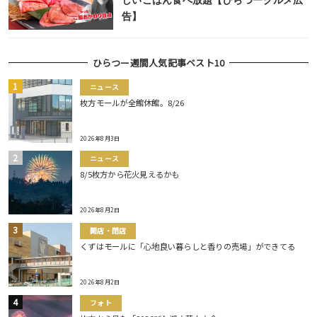
しいごはん食べ放題【ひらつーグルメ広
告】
ひらつー週間人気記事ベスト10
ニュース
枚方モールが全館休館。8/26
2026年8月3日
ニュース
8/5枚方から花火見えるかも
2026年8月2日
開店・閉店
くずはモールに「心地良い暮らしと香りの売場」ができてる
2026年8月2日
フォト