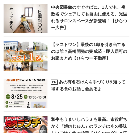
中央図書館のすぐそばに、1人でも、複
数名でシェアしても自由に使える、光溢
れるサロンスペースが新登場！【ひらつ
ー広告】
【ラストワン】最後の1邸を引き当てる
のは誰？高橋開発の完成済・即入居可の
お家まとめ【ひらつー不動産】
あの有名石けんを手づくり&知って
PR
得する食のお話し会あるよ
和牛もうまいしハラミも最高。市役所ち
かく「焼肉じゅん」のランチはあの美味