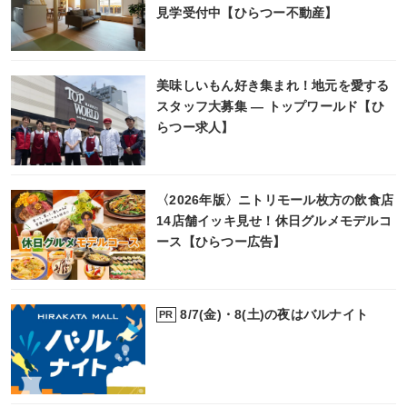
見学受付中【ひらつー不動産】
美味しいもん好き集まれ！地元を愛する
スタッフ大募集 ― トップワールド【ひ
らつー求人】
〈2026年版〉ニトリモール枚方の飲食店
14店舗イッキ見せ！休日グルメモデルコ
ース【ひらつー広告】
8/7(金)・8(土)の夜はバルナイト
PR