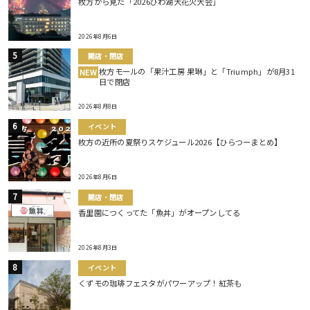
枚方から見た「2026びわ湖大花火大会」
2026年8月6日
開店・閉店
枚方モールの「果汁工房 果琳」と「Triumph」が8月31
NEW
日で閉店
2026年8月8日
イベント
枚方の近所の夏祭りスケジュール2026【ひらつーまとめ】
2026年8月6日
開店・閉店
香里園につくってた「魚丼」がオープンしてる
2026年8月3日
イベント
くずモの珈琲フェスタがパワーアップ！紅茶も