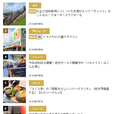
まち
打上川治水緑地につくってた水遊びエリア「ポッツァ」は
NEW
こんなん！ウォータースライダーも
2026年8月8日
PRニュース
イズミヤSC八幡でサマコン
NEW
PR
2026年8月8日
イベント
今日8月8日も開催！枚方モールで開催中の「バルナイト」はこ
んな感じ
2026年8月8日
グルメ
「さくら亭」の『和風おろしハンバーグランチ』（枚方市香里
ケ丘）【ひらつーグルメ】
2026年8月7日
ニュース