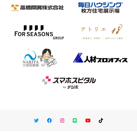
Twitter
Facebook
Instagram
LINE
You Tube
TikTok