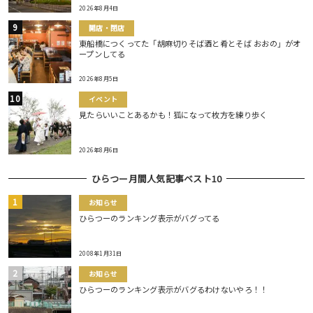
2026年8月4日
開店・閉店
東船橋につくってた「胡麻切りそば酒と肴とそば おおの」がオ
ープンしてる
2026年8月5日
イベント
見たらいいことあるかも！狐になって枚方を練り歩く
2026年8月6日
ひらつー月間人気記事ベスト10
お知らせ
ひらつーのランキング表示がバグってる
2008年1月31日
お知らせ
ひらつーのランキング表示がバグるわけないやろ！！