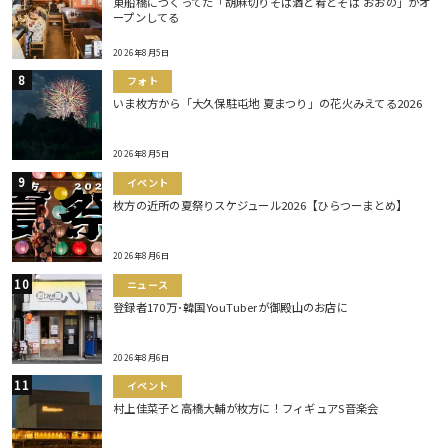
東船橋につくってた「胡麻切りそば酒と肴とそば おおの」がオ
ープンしてる
2026年8月5日
フォト
いま枚方から「大久保駐屯地 夏まつり」の花火みえてる2026
2026年8月5日
イベント
枚方の近所の夏祭りスケジュール2026【ひらつーまとめ】
2026年8月6日
ニュース
登録者170万･韓国YouTuberが御殿山のお店に
2026年8月6日
イベント
村上佳菜子と高橋大輔が枚方に！フィギュアS音楽会