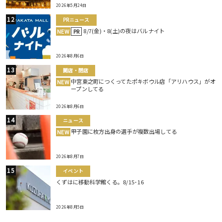
2026年5月24日
PRニュース
8/7(金)・8(土)の夜はバルナイト
NEW
PR
2026年8月6日
開店・閉店
中宮東之町につくってたポキボウル店「アリハウス」がオ
NEW
ープンしてる
2026年8月6日
ニュース
甲子園に枚方出身の選手が複数出場してる
NEW
2026年8月7日
イベント
くずはに移動科学館くる。8/15･16
2026年8月5日