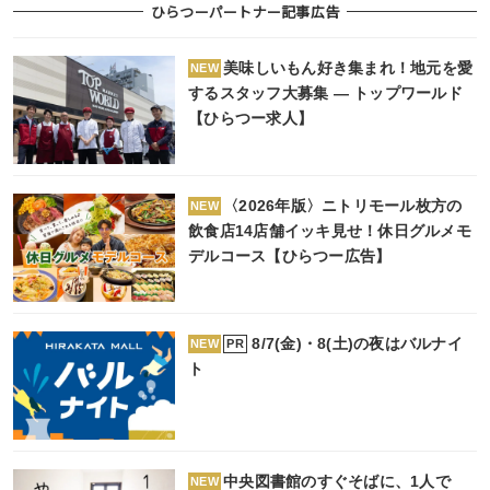
ひらつーパートナー記事広告
美味しいもん好き集まれ！地元を愛
NEW
するスタッフ大募集 ― トップワールド
【ひらつー求人】
〈2026年版〉ニトリモール枚方の
NEW
飲食店14店舗イッキ見せ！休日グルメモ
デルコース【ひらつー広告】
8/7(金)・8(土)の夜はバルナイ
PR
NEW
ト
中央図書館のすぐそばに、1人で
NEW