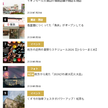
イオンモール久御山の複数店舗が開店＆閉店
2026年7月29日
開店・閉店
香里園につくってた「魚丼」がオープンしてる
2026年8月3日
イベント
枚方の近所の夏祭りスケジュール2026【ひらつーまとめ】
2026年8月6日
フォト
枚方から見た「2026びわ湖大花火大会」
NEW
2026年8月6日
イベント
くずモの珈琲フェスタがパワーアップ！紅茶も