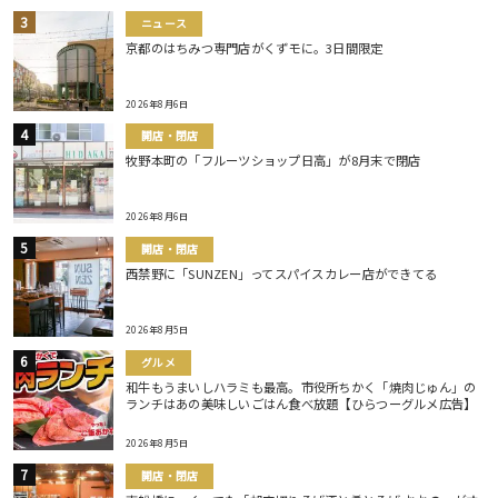
ニュース
京都のはちみつ専門店がくずモに。3日間限定
2026年8月6日
開店・閉店
牧野本町の「フルーツショップ日高」が8月末で閉店
2026年8月6日
開店・閉店
西禁野に「SUNZEN」ってスパイスカレー店ができてる
2026年8月5日
グルメ
和牛もうまいしハラミも最高。市役所ちかく「焼肉じゅん」の
ランチはあの美味しいごはん食べ放題【ひらつーグルメ広告】
2026年8月5日
開店・閉店