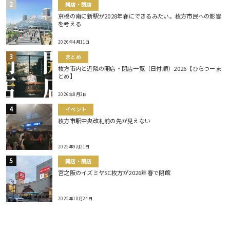
開店・閉店
京橋の南に新駅が2028年春にできるみたい。枚方市民への影響
を考える
2026年4月11日
まとめ
枚方市内と近隣の開店・閉店一覧（日付順）2026【ひらつーま
とめ】
2026年8月3日
イベント
枚方市駅中央改札前の先が見えない
2025年9月21日
開店・閉店
宮之阪のイズミヤSC枚方が2026年春で閉館
2025年10月24日