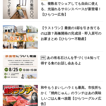
も、複数名でシェアしても自由に使え
る、光溢れるサロンスペースが新登場！
【ひらつー広告】
【ラストワン】最後の1邸を引き当てる
のは誰？高橋開発の完成済・即入居可の
お家まとめ【ひらつー不動産】
あの有名石けんを手づくり&知って
PR
得する食のお話し会あるよ
和牛もうまいしハラミも最高。市役所ち
かく「焼肉じゅん」のランチはあの美味
しいごはん食べ放題【ひらつーグルメ広
告】