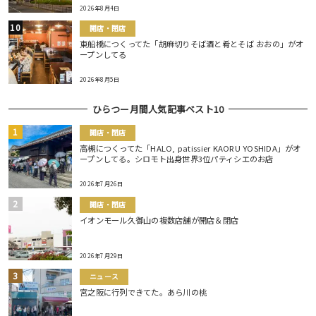
2026年8月4日
開店・閉店
東船橋につくってた「胡麻切りそば酒と肴とそば おおの」がオ
ープンしてる
2026年8月5日
ひらつー月間人気記事ベスト10
開店・閉店
高槻につくってた「HALO, patissier KAORU YOSHIDA」がオ
ープンしてる。シロモト出身世界3位パティシエのお店
2026年7月26日
開店・閉店
イオンモール久御山の複数店舗が開店＆閉店
2026年7月29日
ニュース
宮之阪に行列できてた。あら川の桃