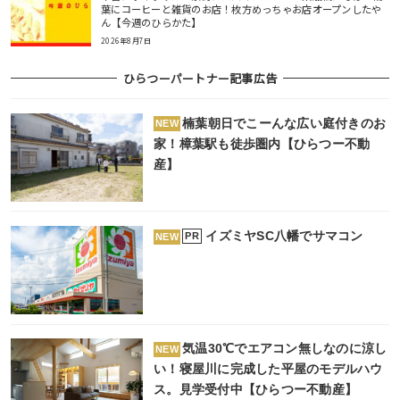
葉にコーヒーと雑貨のお店！枚方めっちゃお店オープンしたや
ん【今週のひらかた】
2026年8月7日
ひらつーパートナー記事広告
楠葉朝日でこーんな広い庭付きのお
NEW
家！樟葉駅も徒歩圏内【ひらつー不動
産】
イズミヤSC八幡でサマコン
PR
NEW
気温30℃でエアコン無しなのに涼し
NEW
い！寝屋川に完成した平屋のモデルハウ
ス。見学受付中【ひらつー不動産】