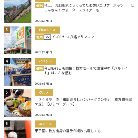
打上川治水緑地につくってた水遊びエリア「ポッツァ」は
NEW
こんなん！ウォータースライダーも
2026年8月8日
PRニュース
イズミヤSC八幡でサマコン
NEW
PR
2026年8月8日
イベント
今日8月8日も開催！枚方モールで開催中の「バルナイ
NEW
ト」はこんな感じ
2026年8月8日
グルメ
「さくら亭」の『和風おろしハンバーグランチ』（枚方市香里
ケ丘）【ひらつーグルメ】
2026年8月7日
ニュース
甲子園に枚方出身の選手が複数出場してる