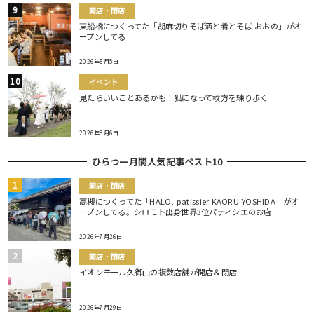
開店・閉店
東船橋につくってた「胡麻切りそば酒と肴とそば おおの」がオ
ープンしてる
2026年8月5日
イベント
見たらいいことあるかも！狐になって枚方を練り歩く
2026年8月6日
ひらつー月間人気記事ベスト10
開店・閉店
高槻につくってた「HALO, patissier KAORU YOSHIDA」がオ
ープンしてる。シロモト出身世界3位パティシエのお店
2026年7月26日
開店・閉店
イオンモール久御山の複数店舗が開店＆閉店
2026年7月29日