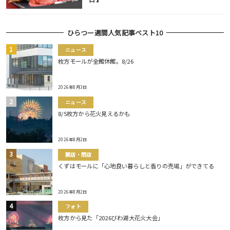
ひらつー週間人気記事ベスト10
ニュース
枚方モールが全館休館。8/26
2026年8月3日
ニュース
8/5枚方から花火見えるかも
2026年8月2日
開店・閉店
くずはモールに「心地良い暮らしと香りの売場」ができてる
2026年8月2日
フォト
枚方から見た「2026びわ湖大花火大会」