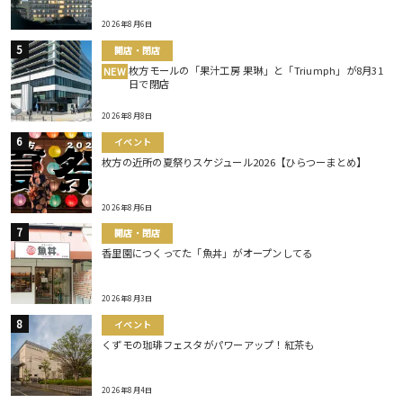
2026年8月6日
開店・閉店
枚方モールの「果汁工房 果琳」と「Triumph」が8月31
NEW
日で閉店
2026年8月8日
イベント
枚方の近所の夏祭りスケジュール2026【ひらつーまとめ】
2026年8月6日
開店・閉店
香里園につくってた「魚丼」がオープンしてる
2026年8月3日
イベント
くずモの珈琲フェスタがパワーアップ！紅茶も
2026年8月4日