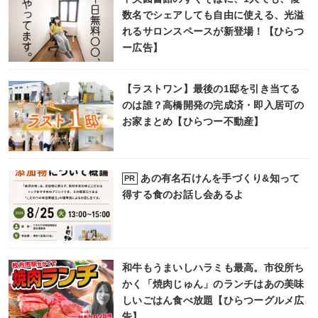
数名でシェアしても自由に使える、光溢
れるサロンスペースが新登場！【ひらつ
ー広告】
【ラストワン】最後の1邸を引き当てる
のは誰？高橋開発の完成済・即入居可の
お家まとめ【ひらつー不動産】
あの有名石けんを手づくり&知って
PR
得する食のお話し会あるよ
和牛もうまいしハラミも最高。市役所ち
かく「焼肉じゅん」のランチはあの美味
しいごはん食べ放題【ひらつーグルメ広
告】