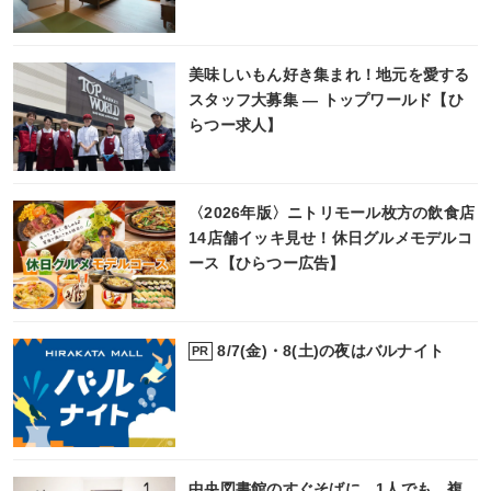
美味しいもん好き集まれ！地元を愛する
スタッフ大募集 ― トップワールド【ひ
らつー求人】
〈2026年版〉ニトリモール枚方の飲食店
14店舗イッキ見せ！休日グルメモデルコ
ース【ひらつー広告】
8/7(金)・8(土)の夜はバルナイト
PR
中央図書館のすぐそばに、1人でも、複