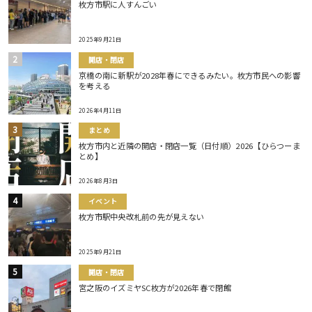
枚方市駅に人すんごい
2025年9月21日
開店・閉店
京橋の南に新駅が2028年春にできるみたい。枚方市民への影響
を考える
2026年4月11日
まとめ
枚方市内と近隣の開店・閉店一覧（日付順）2026【ひらつーま
とめ】
2026年8月3日
イベント
枚方市駅中央改札前の先が見えない
2025年9月21日
開店・閉店
宮之阪のイズミヤSC枚方が2026年春で閉館