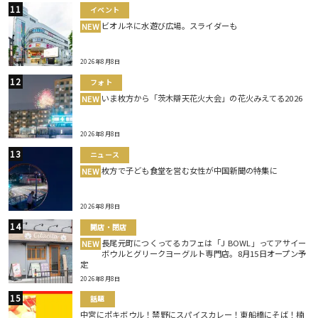
イベント
ビオルネに水遊び広場。スライダーも
NEW
2026年8月8日
フォト
いま枚方から「茨木辯天花火大会」の花火みえてる2026
NEW
2026年8月8日
ニュース
枚方で子ども食堂を営む女性が中国新聞の特集に
NEW
2026年8月8日
開店・閉店
長尾元町につくってるカフェは「J BOWL」ってアサイー
NEW
ボウルとグリークヨーグルト専門店。8月15日オープン予
定
2026年8月8日
話題
中宮にポキボウル！禁野にスパイスカレー！東船橋にそば！楠