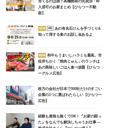
当てるのは誰？高橋開発の完成済・即
入居可のお家まとめ【ひらつー不動
産】
あの有名石けんを手づくり&
NEW
PR
知って得する食のお話し会あるよ
和牛もうまいしハラミも最高。市
NEW
役所ちかく「焼肉じゅん」のランチは
あの美味しいごはん食べ放題【ひらつ
ーグルメ広告】
枚方の会社が日本で300社だけのすごい
企業の1つに選ばれたらしい【ひらつー
広告】
経験も資格も無くてOK！『お家の困っ
た』をなんでも解決しちゃうお仕事 ―