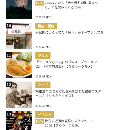
いま枚方から「大久保駐屯地 夏まつ
NEW
り」の花火みえてる2026
2026年8月5日
開店・閉店
香里園につくってた「魚丼」がオープンしてる
2026年8月3日
グルメ
「ラーメンひふみ」の『Wスープラーメン
塩』（枚方市渚西）【ひらつーグルメ】
2026年8月5日
クイズ
昭和27年にひらかた温泉を訪れた銀幕のスタ
ーは？【ひらかたクイズ】
2026年8月5日
イベント
枚方の近所の夏祭りスケジュール
NEW
2026【ひらつーまとめ】