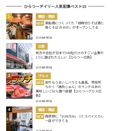
ひらつーデイリー人気記事ベスト15
開店・閉店
東船橋につくってた「胡麻切りそば酒と
NEW
肴とそば おおの」がオープンしてる
2026年8月5日
広告
枚方の会社が日本で300社だけのすごい企業の
1つに選ばれたらしい【ひらつー広告】
2026年8月4日
グルメ
和牛もうまいしハラミも最高。市役所
NEW
ちかく「焼肉じゅん」のランチはあの
美味しいごはん食べ放題【ひらつーグルメ広
告】
2026年8月5日
開店・閉店
西禁野に「SUNZEN」ってスパイスカレ
NEW
ー店ができてる
2026年8月5日