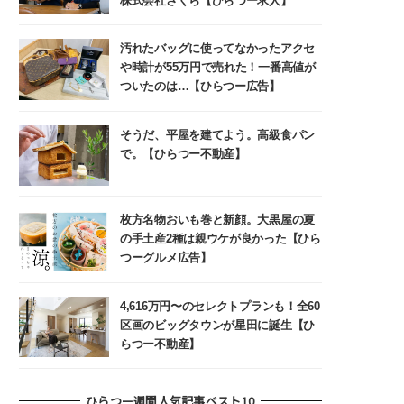
株式会社さくら【ひらつー求人】
汚れたバッグに使ってなかったアクセ
や時計が55万円で売れた！一番高値が
ついたのは…【ひらつー広告】
そうだ、平屋を建てよう。高級食パン
で。【ひらつー不動産】
枚方名物おいも巻と新顔。大黒屋の夏
の手土産2種は親ウケが良かった【ひら
つーグルメ広告】
4,616万円〜のセレクトプランも！全60
区画のビッグタウンが星田に誕生【ひ
らつー不動産】
ひらつー週間人気記事ベスト10