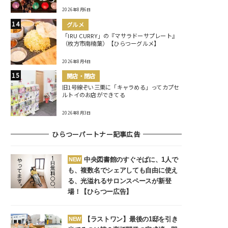
2026年8月6日
グルメ
「IRU CURRY」の『マサラドーサプレート』
（枚方市南楠葉）【ひらつーグルメ】
2026年8月4日
開店・閉店
旧1号線ぞい三栗に「キャラめる」ってカプセ
ルトイのお店ができてる
2026年8月3日
ひらつーパートナー記事広告
中央図書館のすぐそばに、1人で
NEW
も、複数名でシェアしても自由に使え
る、光溢れるサロンスペースが新登
場！【ひらつー広告】
【ラストワン】最後の1邸を引き
NEW