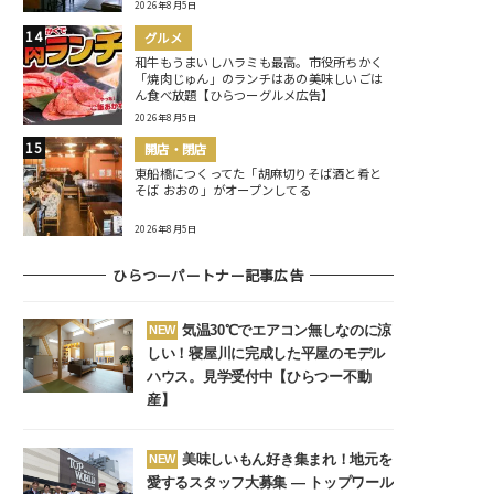
2026年8月5日
グルメ
和牛もうまいしハラミも最高。市役所ちかく
「焼肉じゅん」のランチはあの美味しいごは
ん食べ放題【ひらつーグルメ広告】
2026年8月5日
開店・閉店
東船橋につくってた「胡麻切りそば酒と肴と
そば おおの」がオープンしてる
2026年8月5日
ひらつーパートナー記事広告
気温30℃でエアコン無しなのに涼
NEW
しい！寝屋川に完成した平屋のモデル
ハウス。見学受付中【ひらつー不動
産】
美味しいもん好き集まれ！地元を
NEW
愛するスタッフ大募集 ― トップワール