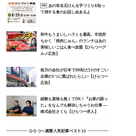
あの有名石けんを手づくり&知っ
PR
て得する食のお話し会あるよ
和牛もうまいしハラミも最高。市役所
ちかく「焼肉じゅん」のランチはあの
美味しいごはん食べ放題【ひらつーグ
ルメ広告】
枚方の会社が日本で300社だけのすごい
企業の1つに選ばれたらしい【ひらつー
広告】
経験も資格も無くてOK！『お家の困っ
た』をなんでも解決しちゃうお仕事 ―
株式会社さくら【ひらつー求人】
ひらつー週間人気記事ベスト10