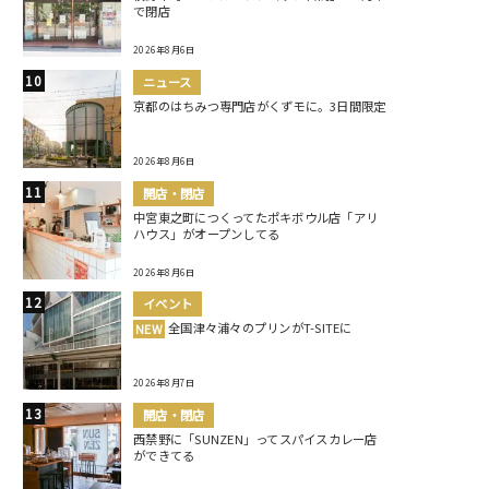
で閉店
2026年8月6日
ニュース
京都のはちみつ専門店がくずモに。3日間限定
2026年8月6日
開店・閉店
中宮東之町につくってたポキボウル店「アリ
ハウス」がオープンしてる
2026年8月6日
イベント
全国津々浦々のプリンがT-SITEに
NEW
2026年8月7日
開店・閉店
西禁野に「SUNZEN」ってスパイスカレー店
ができてる