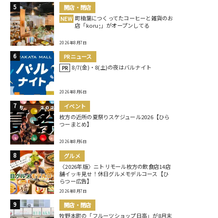
開店・閉店
町楠葉につくってたコーヒーと雑貨のお
NEW
店「koru;」がオープンしてる
2026年8月7日
PRニュース
8/7(金)・8(土)の夜はバルナイト
PR
2026年8月6日
イベント
枚方の近所の夏祭りスケジュール2026【ひら
つーまとめ】
2026年8月6日
グルメ
〈2026年版〉ニトリモール枚方の飲食店14店
舗イッキ見せ！休日グルメモデルコース【ひ
らつー広告】
2026年8月7日
開店・閉店
牧野本町の「フルーツショップ日高」が8月末