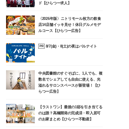
ド【ひらつー求人】
〈2026年版〉ニトリモール枚方の飲食
店14店舗イッキ見せ！休日グルメモデ
ルコース【ひらつー広告】
8/7(金)・8(土)の夜はバルナイト
PR
中央図書館のすぐそばに、1人でも、複
数名でシェアしても自由に使える、光
溢れるサロンスペースが新登場！【ひ
らつー広告】
【ラストワン】最後の1邸を引き当てる
のは誰？高橋開発の完成済・即入居可
のお家まとめ【ひらつー不動産】