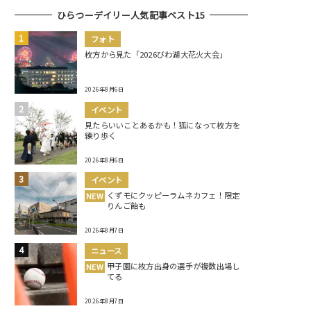
ひらつーデイリー人気記事ベスト15
フォト
枚方から見た「2026びわ湖大花火大会」
2026年8月6日
イベント
見たらいいことあるかも！狐になって枚方を
練り歩く
2026年8月6日
イベント
くずモにクッピーラムネカフェ！限定
NEW
りんご飴も
2026年8月7日
ニュース
甲子園に枚方出身の選手が複数出場し
NEW
てる
2026年8月7日