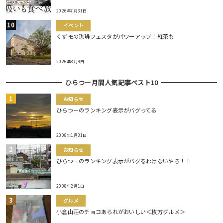
2026年7月31日
イベント
くずモの珈琲フェスタがパワーアップ！紅茶も
2026年8月4日
ひらつー月間人気記事ベスト10
お知らせ
ひらつーのランキング表示がバグってる
2008年1月31日
お知らせ
ひらつーのランキング表示がバグるわけないやろ！！
2008年2月1日
グルメ
小倉山荘のチョコあられがおいしい＜枚方グルメ＞