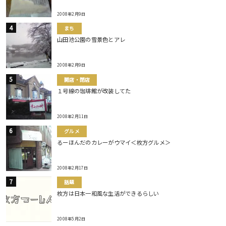
2008年2月9日
まち
山田池公園の雪景色とアレ
2008年2月9日
開店・閉店
１号線の珈琲館が改装してた
2008年2月11日
グルメ
るーほんだのカレーがウマイ＜枚方グルメ＞
2008年2月17日
話題
枚方は日本一和風な生活ができるらしい
2008年5月2日