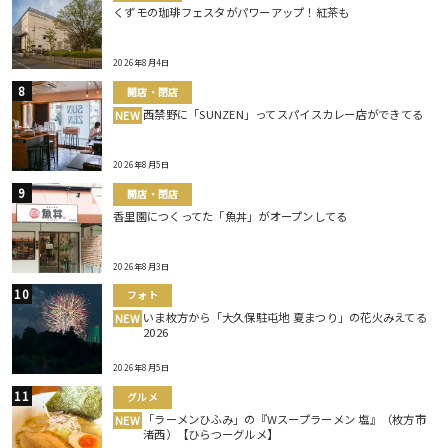
くずモの珈琲フェスタがパワーアップ！紅茶も
2026年8月4日
開店・閉店
西禁野に「SUNZEN」ってスパイスカレー店ができてる
NEW
2026年8月5日
開店・閉店
香里園につくってた「魚丼」がオープンしてる
2026年8月3日
フォト
いま枚方から「大久保駐屯地 夏まつり」の花火みえてる
NEW
2026
2026年8月5日
グルメ
「ラーメンひふみ」の『Wスープラーメン 塩』（枚方市
NEW
渚西）【ひらつーグルメ】