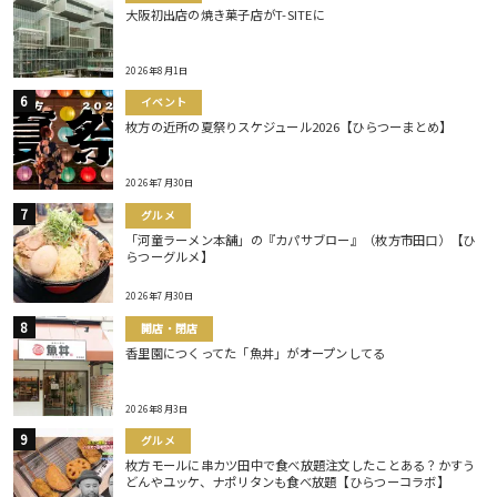
大阪初出店の焼き菓子店がT-SITEに
2026年8月1日
イベント
枚方の近所の夏祭りスケジュール2026【ひらつーまとめ】
2026年7月30日
グルメ
「河童ラーメン本舗」の『カパサブロー』（枚方市田口）【ひ
らつーグルメ】
2026年7月30日
開店・閉店
香里園につくってた「魚丼」がオープンしてる
2026年8月3日
グルメ
枚方モールに串カツ田中で食べ放題注文したことある？かすう
どんやユッケ、ナポリタンも食べ放題【ひらつーコラボ】