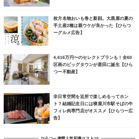
枚方名物おいも巻と新顔。大黒屋の夏の
手土産2種は親ウケが良かった【ひらつ
ーグルメ広告】
4,616万円〜のセレクトプランも！全60
区画のビッグタウンが星田に誕生【ひら
つー不動産】
非日常空間を近所で楽しめるってホン
ト？結婚記念日には寝屋川市駅そばの牛
フィレ肉専門店がオススメ【ひらつー広
告】
ひらつー週間人気記事ベスト10