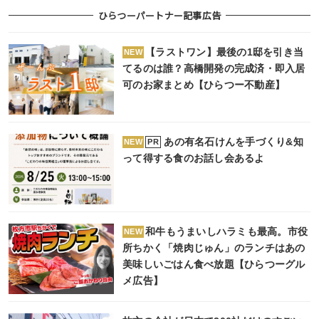
ひらつーパートナー記事広告
【ラストワン】最後の1邸を引き当
NEW
てるのは誰？高橋開発の完成済・即入居
可のお家まとめ【ひらつー不動産】
あの有名石けんを手づくり&知
PR
NEW
って得する食のお話し会あるよ
和牛もうまいしハラミも最高。市役
NEW
所ちかく「焼肉じゅん」のランチはあの
美味しいごはん食べ放題【ひらつーグル
メ広告】