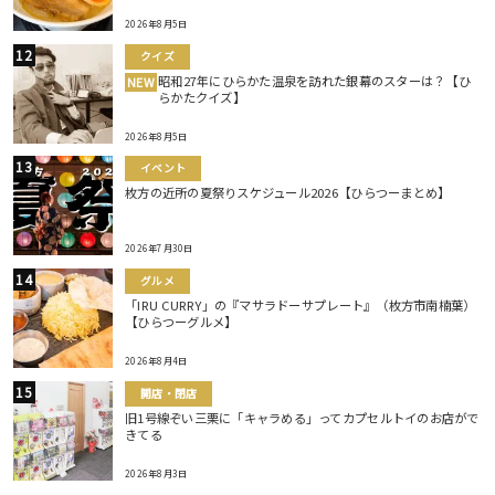
2026年8月5日
クイズ
昭和27年にひらかた温泉を訪れた銀幕のスターは？【ひ
NEW
らかたクイズ】
2026年8月5日
イベント
枚方の近所の夏祭りスケジュール2026【ひらつーまとめ】
2026年7月30日
グルメ
「IRU CURRY」の『マサラドーサプレート』（枚方市南楠葉）
【ひらつーグルメ】
2026年8月4日
開店・閉店
旧1号線ぞい三栗に「キャラめる」ってカプセルトイのお店がで
きてる
2026年8月3日