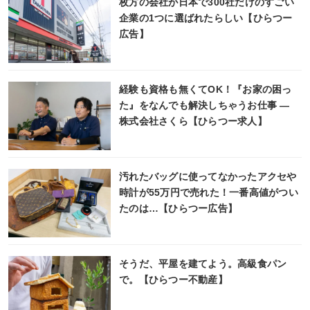
枚方の会社が日本で300社だけのすごい
企業の1つに選ばれたらしい【ひらつー
広告】
経験も資格も無くてOK！『お家の困っ
た』をなんでも解決しちゃうお仕事 ―
株式会社さくら【ひらつー求人】
汚れたバッグに使ってなかったアクセや
時計が55万円で売れた！一番高値がつい
たのは…【ひらつー広告】
そうだ、平屋を建てよう。高級食パン
で。【ひらつー不動産】