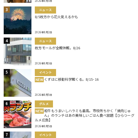
2026年8月5日
ニュース
8/5枚方から花火見えるかも
2026年8月2日
ニュース
枚方モールが全館休館。8/26
2026年8月3日
イベント
くずはに移動科学館くる。8/15･16
NEW
2026年8月5日
グルメ
和牛もうまいしハラミも最高。市役所ちかく「焼肉じゅ
NEW
ん」のランチはあの美味しいごはん食べ放題【ひらつーグ
ルメ広告】
2026年8月5日
イベント