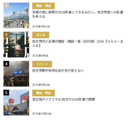
開店・閉店
京橋の南に新駅が2028年春にできるみたい。枚方市民への影響
を考える
2026年4月11日
まとめ
枚方市内と近隣の開店・閉店一覧（日付順）2026【ひらつーま
とめ】
2026年8月3日
イベント
枚方市駅中央改札前の先が見えない
2025年9月21日
開店・閉店
宮之阪のイズミヤSC枚方が2026年春で閉館
2025年10月24日