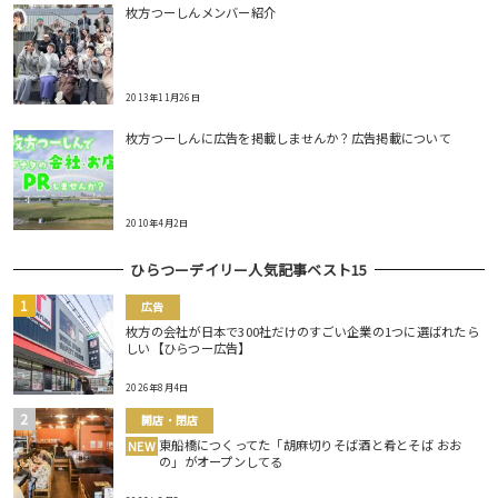
枚方つーしんメンバー紹介
2013年11月26日
枚方つーしんに広告を掲載しませんか？広告掲載について
2010年4月2日
ひらつーデイリー人気記事ベスト15
広告
枚方の会社が日本で300社だけのすごい企業の1つに選ばれたら
しい【ひらつー広告】
2026年8月4日
開店・閉店
東船橋につくってた「胡麻切りそば酒と肴とそば おお
NEW
の」がオープンしてる