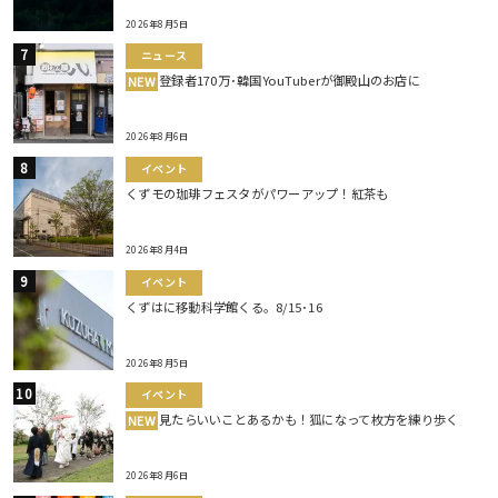
2026年8月5日
ニュース
登録者170万･韓国YouTuberが御殿山のお店に
NEW
2026年8月6日
イベント
くずモの珈琲フェスタがパワーアップ！紅茶も
2026年8月4日
イベント
くずはに移動科学館くる。8/15･16
2026年8月5日
イベント
見たらいいことあるかも！狐になって枚方を練り歩く
NEW
2026年8月6日