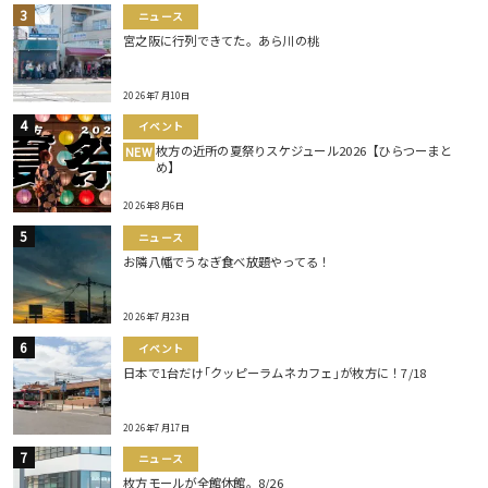
ニュース
宮之阪に行列できてた。あら川の桃
2026年7月10日
イベント
枚方の近所の夏祭りスケジュール2026【ひらつーまと
NEW
め】
2026年8月6日
ニュース
お隣八幡でうなぎ食べ放題やってる！
2026年7月23日
イベント
日本で1台だけ｢クッピーラムネカフェ｣が枚方に！7/18
2026年7月17日
ニュース
枚方モールが全館休館。8/26