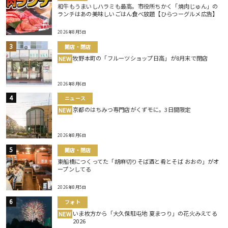
和牛もうまいしハラミも最高。市役所ちかく「焼肉じゅん」の
ランチはあの美味しいごはん食べ放題【ひらつーグルメ広告】
2026年8月5日
開店・閉店
牧野本町の「フルーツショップ日高」が8月末で閉店
NEW
2026年8月6日
ニュース
京都のはちみつ専門店がくずモに。3日間限定
NEW
2026年8月6日
開店・閉店
東船橋につくってた「胡麻切りそば酒と肴とそば おおの」がオ
ープンしてる
2026年8月5日
フォト
いま枚方から「大久保駐屯地 夏まつり」の花火みえてる
NEW
2026