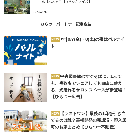
のはなんで？【ひらかたクイズ】
2026年8月6日
ひらつーパートナー記事広告
8/7(金)・8(土)の夜はバルナイ
PR
NEW
ト
中央図書館のすぐそばに、1人で
NEW
も、複数名でシェアしても自由に使え
る、光溢れるサロンスペースが新登場！
【ひらつー広告】
【ラストワン】最後の1邸を引き当
NEW
てるのは誰？高橋開発の完成済・即入居
可のお家まとめ【ひらつー不動産】