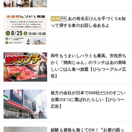
あの有名石けんを手づくり&知
PR
NEW
って得する食のお話し会あるよ
和牛もうまいしハラミも最高。市役所ち
かく「焼肉じゅん」のランチはあの美味
しいごはん食べ放題【ひらつーグルメ広
告】
枚方の会社が日本で300社だけのすごい
企業の1つに選ばれたらしい【ひらつー
広告】
経験も資格も無くてOK！『お家の困っ