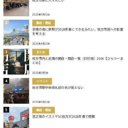
枚方市駅に人すんごい
2025年9月21日
開店・閉店
京橋の南に新駅が2028年春にできるみたい。枚方市民への影響
を考える
2026年4月11日
まとめ
枚方市内と近隣の開店・閉店一覧（日付順）2026【ひらつーま
とめ】
2026年8月3日
イベント
枚方市駅中央改札前の先が見えない
2025年9月21日
開店・閉店
宮之阪のイズミヤSC枚方が2026年春で閉館