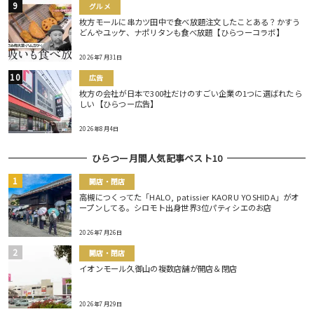
グルメ
枚方モールに串カツ田中で食べ放題注文したことある？かすう
どんやユッケ、ナポリタンも食べ放題【ひらつーコラボ】
2026年7月31日
広告
枚方の会社が日本で300社だけのすごい企業の1つに選ばれたら
しい【ひらつー広告】
2026年8月4日
ひらつー月間人気記事ベスト10
開店・閉店
高槻につくってた「HALO, patissier KAORU YOSHIDA」がオ
ープンしてる。シロモト出身世界3位パティシエのお店
2026年7月26日
開店・閉店
イオンモール久御山の複数店舗が開店＆閉店
2026年7月29日