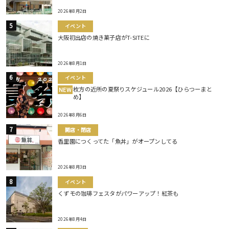
2026年8月2日
イベント
大阪初出店の焼き菓子店がT-SITEに
2026年8月1日
イベント
枚方の近所の夏祭りスケジュール2026【ひらつーまと
NEW
め】
2026年8月6日
開店・閉店
香里園につくってた「魚丼」がオープンしてる
2026年8月3日
イベント
くずモの珈琲フェスタがパワーアップ！紅茶も
2026年8月4日