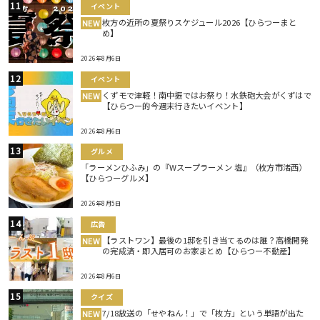
イベント
枚方の近所の夏祭りスケジュール2026【ひらつーまと
NEW
め】
2026年8月6日
イベント
くずモで津軽！南中振ではお祭り！水鉄砲大会がくずはで
NEW
【ひらつー的今週末行きたいイベント】
2026年8月6日
グルメ
「ラーメンひふみ」の『Wスープラーメン 塩』（枚方市渚西）
【ひらつーグルメ】
2026年8月5日
広告
【ラストワン】最後の1邸を引き当てるのは誰？高橋開発
NEW
の完成済・即入居可のお家まとめ【ひらつー不動産】
2026年8月6日
クイズ
7/18放送の「せやねん！」で「枚方」という単語が出た
NEW