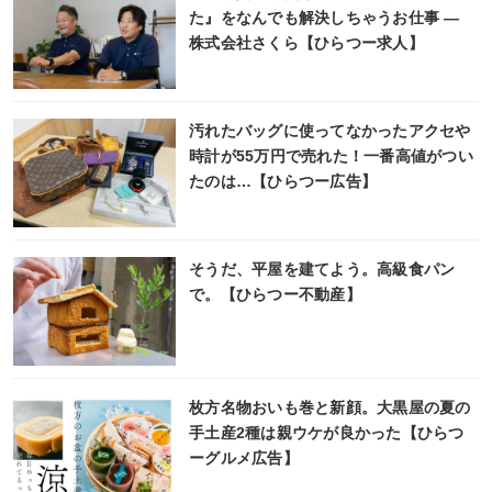
た』をなんでも解決しちゃうお仕事 ―
株式会社さくら【ひらつー求人】
汚れたバッグに使ってなかったアクセや
時計が55万円で売れた！一番高値がつい
たのは…【ひらつー広告】
そうだ、平屋を建てよう。高級食パン
で。【ひらつー不動産】
枚方名物おいも巻と新顔。大黒屋の夏の
手土産2種は親ウケが良かった【ひらつ
ーグルメ広告】