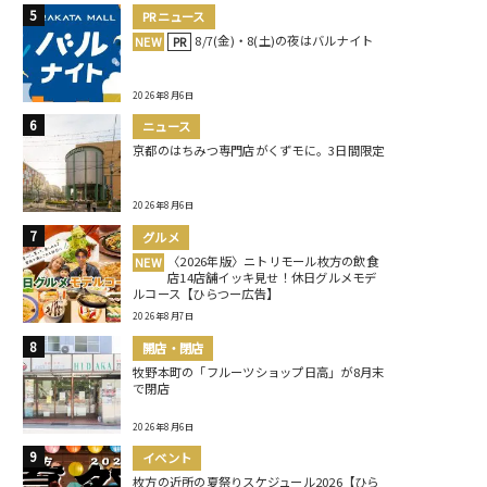
PRニュース
8/7(金)・8(土)の夜はバルナイト
NEW
PR
2026年8月6日
ニュース
京都のはちみつ専門店がくずモに。3日間限定
2026年8月6日
グルメ
〈2026年版〉ニトリモール枚方の飲食
NEW
店14店舗イッキ見せ！休日グルメモデ
ルコース【ひらつー広告】
2026年8月7日
開店・閉店
牧野本町の「フルーツショップ日高」が8月末
で閉店
2026年8月6日
イベント
枚方の近所の夏祭りスケジュール2026【ひら