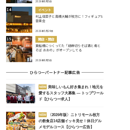
2026年8月5日
イベント
村上佳菜子と高橋大輔が枚方に！フィギュアS
音楽会
2026年5月24日
開店・閉店
東船橋につくってた「胡麻切りそば酒と肴と
そば おおの」がオープンしてる
2026年8月5日
ひらつーパートナー記事広告
美味しいもん好き集まれ！地元を
NEW
愛するスタッフ大募集 ― トップワール
ド【ひらつー求人】
〈2026年版〉ニトリモール枚方
NEW
の飲食店14店舗イッキ見せ！休日グル
メモデルコース【ひらつー広告】