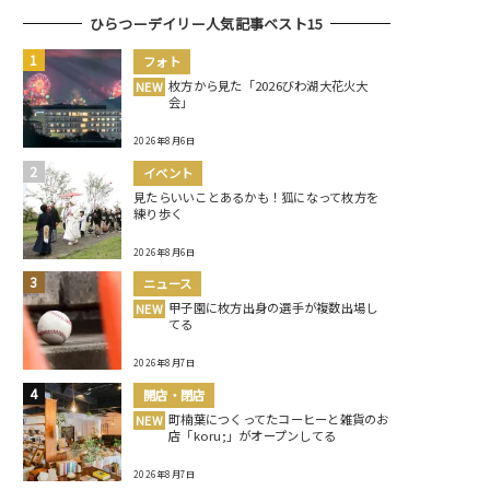
ひらつーデイリー人気記事ベスト15
フォト
枚方から見た「2026びわ湖大花火大
NEW
会」
2026年8月6日
イベント
見たらいいことあるかも！狐になって枚方を
練り歩く
2026年8月6日
ニュース
甲子園に枚方出身の選手が複数出場し
NEW
てる
2026年8月7日
開店・閉店
町楠葉につくってたコーヒーと雑貨のお
NEW
店「koru;」がオープンしてる
2026年8月7日