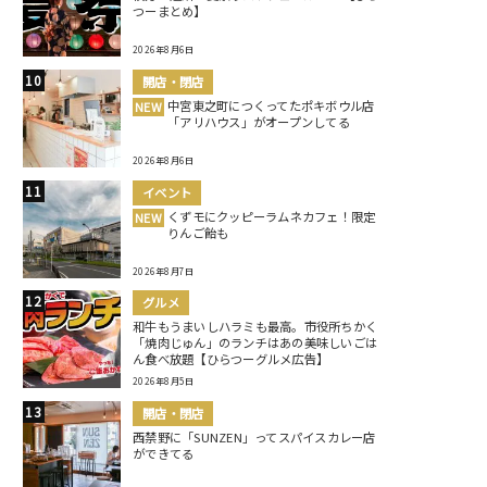
つーまとめ】
2026年8月6日
開店・閉店
中宮東之町につくってたポキボウル店
NEW
「アリハウス」がオープンしてる
2026年8月6日
イベント
くずモにクッピーラムネカフェ！限定
NEW
りんご飴も
2026年8月7日
グルメ
和牛もうまいしハラミも最高。市役所ちかく
「焼肉じゅん」のランチはあの美味しいごは
ん食べ放題【ひらつーグルメ広告】
2026年8月5日
開店・閉店
西禁野に「SUNZEN」ってスパイスカレー店
ができてる