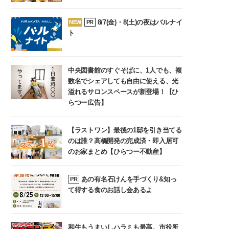
8/7(金)・8(土)の夜はバルナイ
NEW
PR
ト
中央図書館のすぐそばに、1人でも、複
数名でシェアしても自由に使える、光
溢れるサロンスペースが新登場！【ひ
らつー広告】
【ラストワン】最後の1邸を引き当てる
のは誰？高橋開発の完成済・即入居可
のお家まとめ【ひらつー不動産】
あの有名石けんを手づくり&知っ
PR
て得する食のお話し会あるよ
和牛もうまいしハラミも最高。市役所