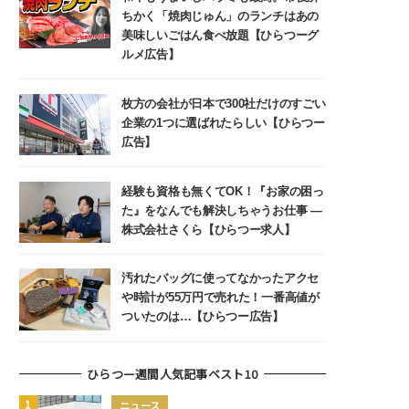
ちかく「焼肉じゅん」のランチはあの
美味しいごはん食べ放題【ひらつーグ
ルメ広告】
枚方の会社が日本で300社だけのすごい
企業の1つに選ばれたらしい【ひらつー
広告】
経験も資格も無くてOK！『お家の困っ
た』をなんでも解決しちゃうお仕事 ―
株式会社さくら【ひらつー求人】
汚れたバッグに使ってなかったアクセ
や時計が55万円で売れた！一番高値が
ついたのは…【ひらつー広告】
ひらつー週間人気記事ベスト10
ニュース