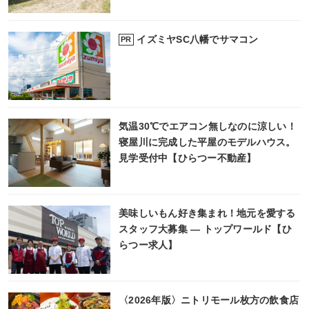
イズミヤSC八幡でサマコン
PR
気温30℃でエアコン無しなのに涼しい！
寝屋川に完成した平屋のモデルハウス。
見学受付中【ひらつー不動産】
美味しいもん好き集まれ！地元を愛する
スタッフ大募集 ― トップワールド【ひ
らつー求人】
〈2026年版〉ニトリモール枚方の飲食店