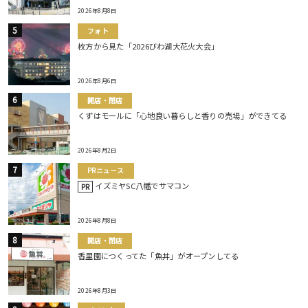
2026年8月8日
フォト
枚方から見た「2026びわ湖大花火大会」
2026年8月6日
開店・閉店
くずはモールに「心地良い暮らしと香りの売場」ができてる
2026年8月2日
PRニュース
イズミヤSC八幡でサマコン
PR
2026年8月8日
開店・閉店
香里園につくってた「魚丼」がオープンしてる
2026年8月3日