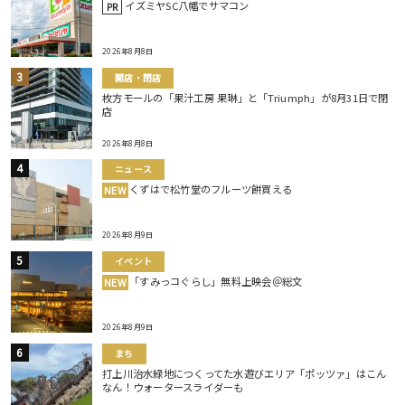
イズミヤSC八幡でサマコン
PR
2026年8月8日
開店・閉店
枚方モールの「果汁工房 果琳」と「Triumph」が8月31日で閉
店
2026年8月8日
ニュース
くずはで松竹堂のフルーツ餅買える
NEW
2026年8月9日
イベント
「すみっコぐらし」無料上映会＠総文
NEW
2026年8月9日
まち
打上川治水緑地につくってた水遊びエリア「ポッツァ」はこん
なん！ウォータースライダーも