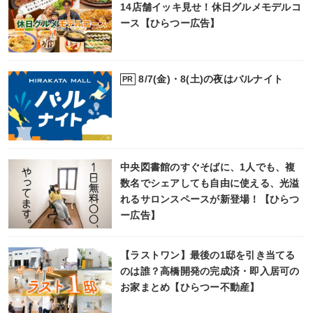
14店舗イッキ見せ！休日グルメモデルコ
ース【ひらつー広告】
8/7(金)・8(土)の夜はバルナイト
PR
中央図書館のすぐそばに、1人でも、複
数名でシェアしても自由に使える、光溢
れるサロンスペースが新登場！【ひらつ
ー広告】
【ラストワン】最後の1邸を引き当てる
のは誰？高橋開発の完成済・即入居可の
お家まとめ【ひらつー不動産】