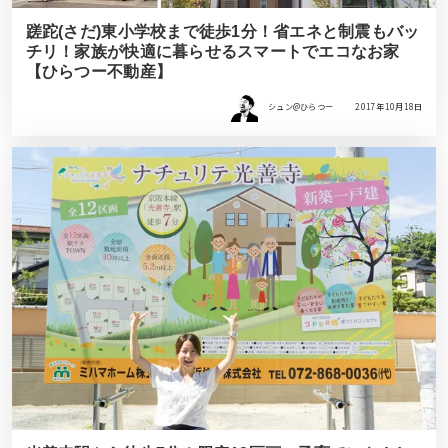
蹉跎(さだ)東小学校まで徒歩1分！省エネと制震もバッ
チリ！家族が快適に暮らせるスマートでエコなお家
【ひらつー不動産】
シュン@ひらつー
2017年10月18日