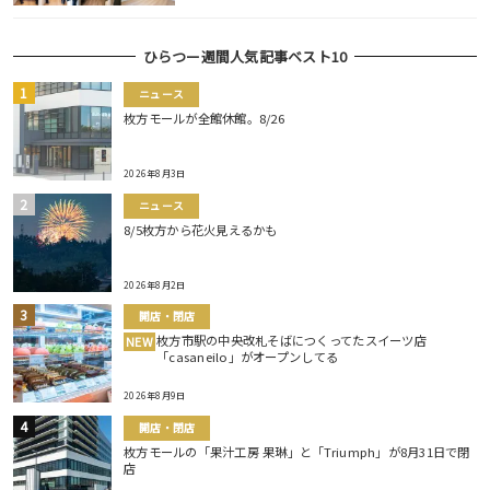
ひらつー週間人気記事ベスト10
ニュース
枚方モールが全館休館。8/26
2026年8月3日
ニュース
8/5枚方から花火見えるかも
2026年8月2日
開店・閉店
枚方市駅の中央改札そばにつくってたスイーツ店
NEW
「casaneilo」がオープンしてる
2026年8月9日
開店・閉店
枚方モールの「果汁工房 果琳」と「Triumph」が8月31日で閉
店