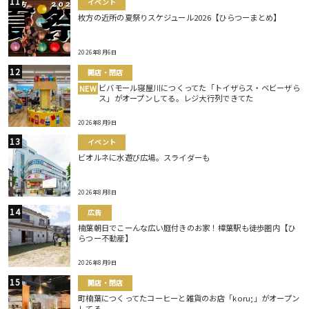
イベント
枚方の近所の夏祭りスケジュール2026【ひらつーまとめ】
2026年8月6日
開店・閉店
ビバモール寝屋川につくってた「トイザらス・ベビーザら
NEW
ス」がオープンしてる。レジ大行列できてた
2026年8月9日
イベント
ビオルネに水遊び広場。スライダーも
2026年8月8日
広告
楠葉朝日でこーんな広い庭付きのお家！樟葉駅も徒歩圏内【ひ
らつー不動産】
2026年8月9日
開店・閉店
町楠葉につくってたコーヒーと雑貨のお店「koru;」がオープン
してる