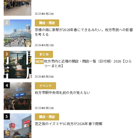
2025年9月21日
開店・閉店
京橋の南に新駅が2028年春にできるみたい。枚方市民への影響
を考える
2026年4月11日
まとめ
枚方市内と近隣の開店・閉店一覧（日付順）2026【ひら
NEW
つーまとめ】
2026年8月10日
イベント
枚方市駅中央改札前の先が見えない
2025年9月21日
開店・閉店
宮之阪のイズミヤSC枚方が2026年春で閉館