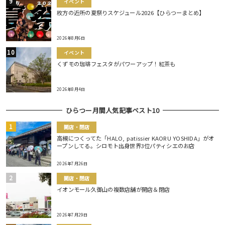
イベント
枚方の近所の夏祭りスケジュール2026【ひらつーまとめ】
2026年8月6日
イベント
くずモの珈琲フェスタがパワーアップ！紅茶も
2026年8月4日
ひらつー月間人気記事ベスト10
開店・閉店
高槻につくってた「HALO, patissier KAORU YOSHIDA」がオ
ープンしてる。シロモト出身世界3位パティシエのお店
2026年7月26日
開店・閉店
イオンモール久御山の複数店舗が開店＆閉店
2026年7月29日