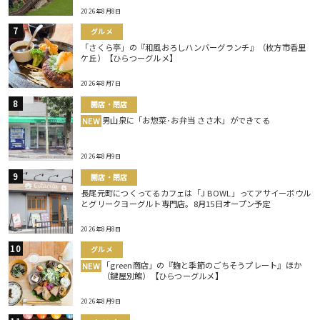
2026年8月8日
グルメ
「さくら亭」の『和風おろしハンバーグランチ』（枚方市香里
ケ丘）【ひらつーグルメ】
2026年8月7日
開店・閉店
男山泉に「お惣菜･お弁当 ささ木」ができてる
NEW
2026年8月9日
開店・閉店
長尾元町につくってるカフェは「J BOWL」ってアサイーボウル
とグリークヨーグルト専門店。8月15日オープン予定
2026年8月8日
グルメ
「green商店」の『麹と季節のごちそうプレート』ほか
NEW
（鍵屋別館）【ひらつーグルメ】
2026年8月9日