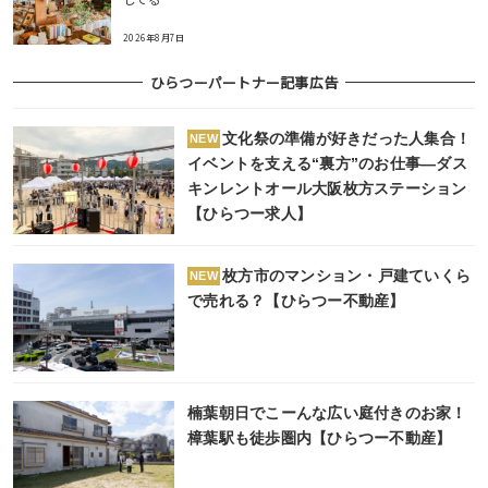
2026年8月7日
ひらつーパートナー記事広告
文化祭の準備が好きだった人集合！
NEW
イベントを支える“裏方”のお仕事―ダス
キンレントオール大阪枚方ステーション
【ひらつー求人】
枚方市のマンション・戸建ていくら
NEW
で売れる？【ひらつー不動産】
楠葉朝日でこーんな広い庭付きのお家！
樟葉駅も徒歩圏内【ひらつー不動産】