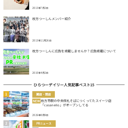
2013年7月2日
枚方つーしんメンバー紹介
2013年11月26日
枚方つーしんに広告を掲載しませんか？広告掲載について
2010年4月2日
ひらつーデイリー人気記事ベスト15
開店・閉店
枚方市駅の中央改札そばにつくってたスイーツ店
NEW
「casaneilo」がオープンしてる
2026年8月9日
PRニュース