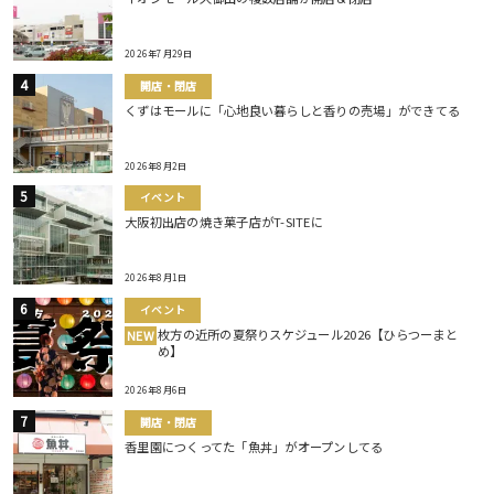
2026年7月29日
開店・閉店
くずはモールに「心地良い暮らしと香りの売場」ができてる
2026年8月2日
イベント
大阪初出店の焼き菓子店がT-SITEに
2026年8月1日
イベント
枚方の近所の夏祭りスケジュール2026【ひらつーまと
NEW
め】
2026年8月6日
開店・閉店
香里園につくってた「魚丼」がオープンしてる