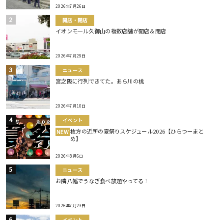
2026年7月26日
開店・閉店
イオンモール久御山の複数店舗が開店＆閉店
2026年7月29日
ニュース
宮之阪に行列できてた。あら川の桃
2026年7月10日
イベント
枚方の近所の夏祭りスケジュール2026【ひらつーまと
NEW
め】
2026年8月6日
ニュース
お隣八幡でうなぎ食べ放題やってる！
2026年7月23日