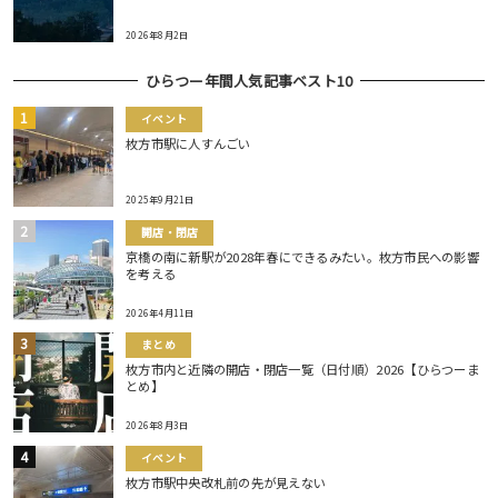
2026年8月2日
ひらつー年間人気記事ベスト10
イベント
枚方市駅に人すんごい
2025年9月21日
開店・閉店
京橋の南に新駅が2028年春にできるみたい。枚方市民への影響
を考える
2026年4月11日
まとめ
枚方市内と近隣の開店・閉店一覧（日付順）2026【ひらつーま
とめ】
2026年8月3日
イベント
枚方市駅中央改札前の先が見えない