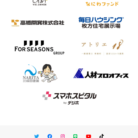
Twitter
Facebook
Instagram
LINE
You Tube
TikTok