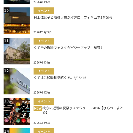
2026年8月6日
イベント
村上佳菜子と高橋大輔が枚方に！フィギュアS音楽会
2026年5月24日
イベント
くずモの珈琲フェスタがパワーアップ！紅茶も
2026年8月4日
イベント
くずはに移動科学館くる。8/15･16
2026年8月5日
イベント
枚方の近所の夏祭りスケジュール2026【ひらつーまと
NEW
め】
2026年8月6日
イベント