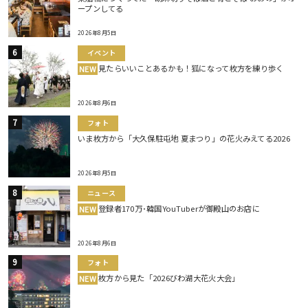
ープンしてる
2026年8月5日
イベント
見たらいいことあるかも！狐になって枚方を練り歩く
NEW
2026年8月6日
フォト
いま枚方から「大久保駐屯地 夏まつり」の花火みえてる2026
2026年8月5日
ニュース
登録者170万･韓国YouTuberが御殿山のお店に
NEW
2026年8月6日
フォト
枚方から見た「2026びわ湖大花火大会」
NEW