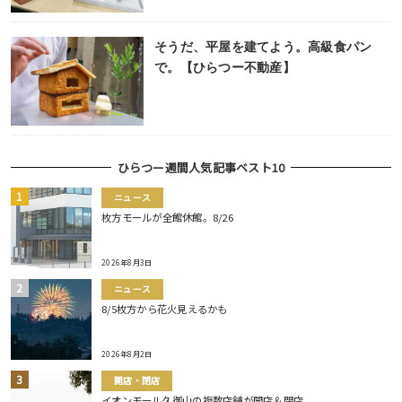
そうだ、平屋を建てよう。高級食パン
で。【ひらつー不動産】
ひらつー週間人気記事ベスト10
ニュース
枚方モールが全館休館。8/26
2026年8月3日
ニュース
8/5枚方から花火見えるかも
2026年8月2日
開店・閉店
イオンモール久御山の複数店舗が開店＆閉店