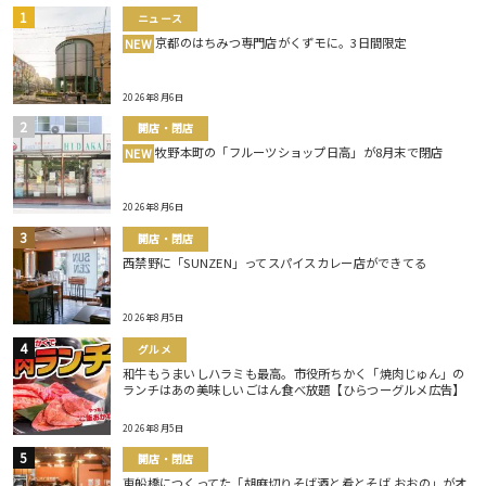
ニュース
京都のはちみつ専門店がくずモに。3日間限定
NEW
2026年8月6日
開店・閉店
牧野本町の「フルーツショップ日高」が8月末で閉店
NEW
2026年8月6日
開店・閉店
西禁野に「SUNZEN」ってスパイスカレー店ができてる
2026年8月5日
グルメ
和牛もうまいしハラミも最高。市役所ちかく「焼肉じゅん」の
ランチはあの美味しいごはん食べ放題【ひらつーグルメ広告】
2026年8月5日
開店・閉店
東船橋につくってた「胡麻切りそば酒と肴とそば おおの」がオ