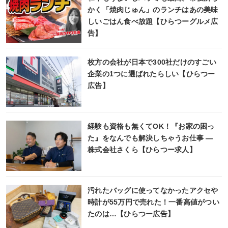
かく「焼肉じゅん」のランチはあの美味
しいごはん食べ放題【ひらつーグルメ広
告】
枚方の会社が日本で300社だけのすごい
企業の1つに選ばれたらしい【ひらつー
広告】
経験も資格も無くてOK！『お家の困っ
た』をなんでも解決しちゃうお仕事 ―
株式会社さくら【ひらつー求人】
汚れたバッグに使ってなかったアクセや
時計が55万円で売れた！一番高値がつい
たのは…【ひらつー広告】