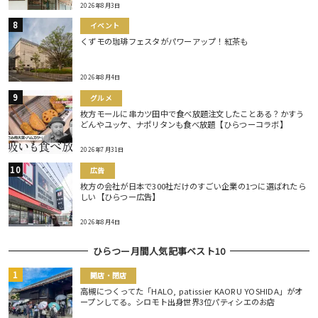
2026年8月3日
イベント
くずモの珈琲フェスタがパワーアップ！紅茶も
2026年8月4日
グルメ
枚方モールに串カツ田中で食べ放題注文したことある？かすう
どんやユッケ、ナポリタンも食べ放題【ひらつーコラボ】
2026年7月31日
広告
枚方の会社が日本で300社だけのすごい企業の1つに選ばれたら
しい【ひらつー広告】
2026年8月4日
ひらつー月間人気記事ベスト10
開店・閉店
高槻につくってた「HALO, patissier KAORU YOSHIDA」がオ
ープンしてる。シロモト出身世界3位パティシエのお店