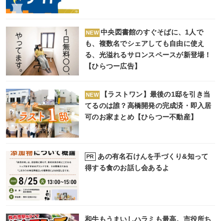
中央図書館のすぐそばに、1人で
NEW
も、複数名でシェアしても自由に使え
る、光溢れるサロンスペースが新登場！
【ひらつー広告】
【ラストワン】最後の1邸を引き当
NEW
てるのは誰？高橋開発の完成済・即入居
可のお家まとめ【ひらつー不動産】
あの有名石けんを手づくり&知って
PR
得する食のお話し会あるよ
和牛もうまいしハラミも最高。市役所ち