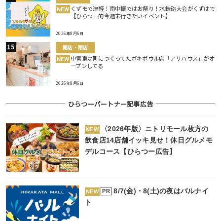
くずモで津軽！南中振ではお祭り！水鉄砲大会がくずはで
NEW
【ひらつー的今週末行きたいイベント】
2026年8月6日
開店・閉店
中宮東之町につくってたポキボウル店「アリハウス」がオ
NEW
ープンしてる
2026年8月6日
ひらつーパートナー記事広告
〈2026年版〉ニトリモール枚方の
NEW
飲食店14店舗イッキ見せ！休日グルメモ
デルコース【ひらつー広告】
8/7(金)・8(土)の夜はバルナイ
PR
NEW
ト