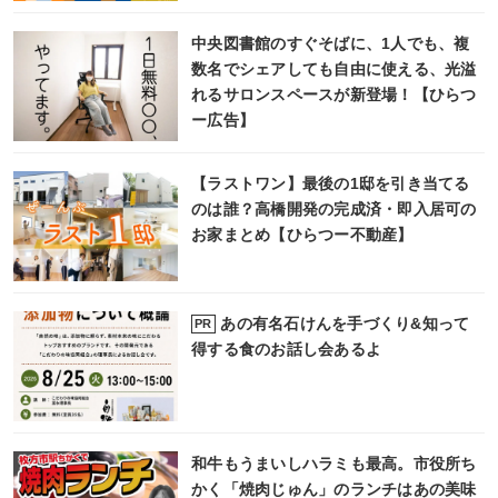
中央図書館のすぐそばに、1人でも、複
数名でシェアしても自由に使える、光溢
れるサロンスペースが新登場！【ひらつ
ー広告】
【ラストワン】最後の1邸を引き当てる
のは誰？高橋開発の完成済・即入居可の
お家まとめ【ひらつー不動産】
あの有名石けんを手づくり&知って
PR
得する食のお話し会あるよ
和牛もうまいしハラミも最高。市役所ち
かく「焼肉じゅん」のランチはあの美味