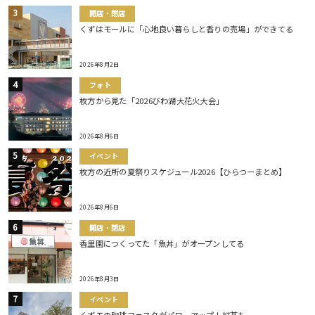
開店・閉店
くずはモールに「心地良い暮らしと香りの売場」ができてる
2026年8月2日
フォト
枚方から見た「2026びわ湖大花火大会」
2026年8月6日
イベント
枚方の近所の夏祭りスケジュール2026【ひらつーまとめ】
2026年8月6日
開店・閉店
香里園につくってた「魚丼」がオープンしてる
2026年8月3日
イベント
くずモの珈琲フェスタがパワーアップ！紅茶も