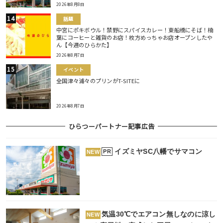
2026年8月8日
話題
中宮にポキボウル！禁野にスパイスカレー！東船橋にそば！楠
葉にコーヒーと雑貨のお店！枚方めっちゃお店オープンしたや
ん【今週のひらかた】
2026年8月7日
イベント
全国津々浦々のプリンがT-SITEに
2026年8月7日
ひらつーパートナー記事広告
イズミヤSC八幡でサマコン
PR
NEW
気温30℃でエアコン無しなのに涼し
NEW