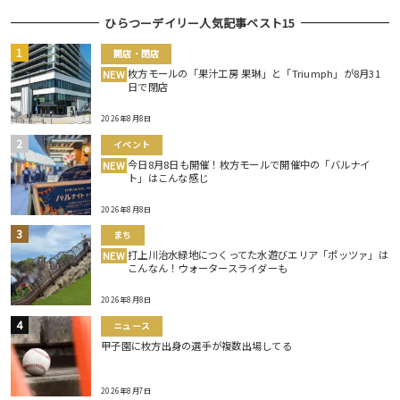
ひらつーデイリー人気記事ベスト15
開店・閉店
枚方モールの「果汁工房 果琳」と「Triumph」が8月31
NEW
日で閉店
2026年8月8日
イベント
今日8月8日も開催！枚方モールで開催中の「バルナイ
NEW
ト」はこんな感じ
2026年8月8日
まち
打上川治水緑地につくってた水遊びエリア「ポッツァ」は
NEW
こんなん！ウォータースライダーも
2026年8月8日
ニュース
甲子園に枚方出身の選手が複数出場してる
2026年8月7日