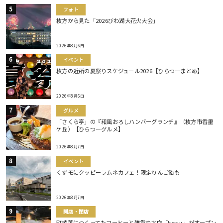
フォト
枚方から見た「2026びわ湖大花火大会」
2026年8月6日
イベント
枚方の近所の夏祭りスケジュール2026【ひらつーまとめ】
2026年8月6日
グルメ
「さくら亭」の『和風おろしハンバーグランチ』（枚方市香里
ケ丘）【ひらつーグルメ】
2026年8月7日
イベント
くずモにクッピーラムネカフェ！限定りんご飴も
2026年8月7日
開店・閉店
町楠葉につくってたコーヒーと雑貨のお店「koru;」がオープン