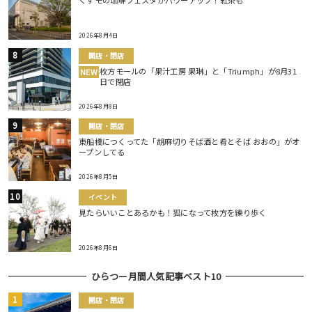
2026年8月4日
開店・閉店
枚方モールの「果汁工房 果琳」と「Triumph」が8月31
NEW
日で閉店
2026年8月8日
開店・閉店
東船橋につくってた「胡麻切りそば酒と肴とそば おおの」がオ
ープンしてる
2026年8月5日
イベント
見たらいいことあるかも！狐になって枚方を練り歩く
2026年8月6日
ひらつー月間人気記事ベスト10
開店・閉店