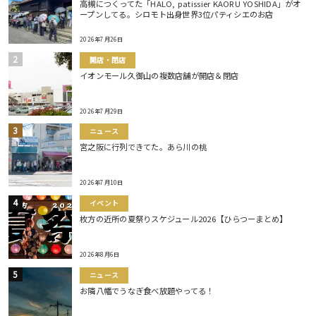
高槻につくってた「HALO, patissier KAORU YOSHIDA」がオ
ープンしてる。シロモト出身世界3位パティシエのお店
2026年7月26日
開店・閉店
イオンモール久御山の複数店舗が開店＆閉店
2026年7月29日
ニュース
宮之阪に行列できてた。あら川の桃
2026年7月10日
イベント
枚方の近所の夏祭りスケジュール2026【ひらつーまとめ】
2026年8月6日
ニュース
お隣八幡でうなぎ食べ放題やってる！