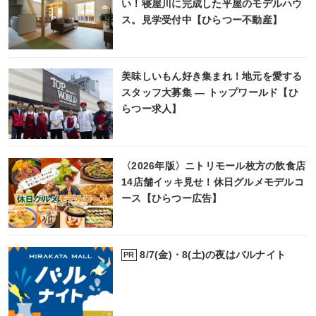
い！寝屋川に完成した平屋のモデルハウ
ス。見学受付中【ひらつー不動産】
美味しいもん好き集まれ！地元を愛する
スタッフ大募集 ― トップワールド【ひ
らつー求人】
〈2026年版〉ニトリモール枚方の飲食店
14店舗イッキ見せ！休日グルメモデルコ
ース【ひらつー広告】
8/7(金)・8(土)の夜はバルナイト
PR