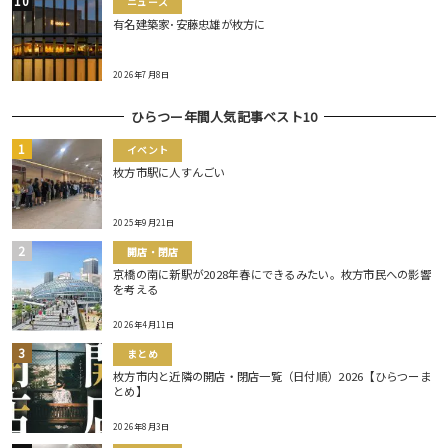
ニュース
有名建築家･安藤忠雄が枚方に
2026年7月8日
ひらつー年間人気記事ベスト10
イベント
枚方市駅に人すんごい
2025年9月21日
開店・閉店
京橋の南に新駅が2028年春にできるみたい。枚方市民への影響
を考える
2026年4月11日
まとめ
枚方市内と近隣の開店・閉店一覧（日付順）2026【ひらつーま
とめ】
2026年8月3日