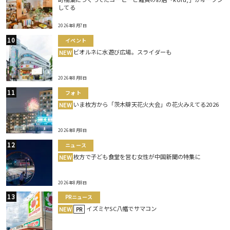
してる
2026年8月7日
イベント
ビオルネに水遊び広場。スライダーも
NEW
2026年8月8日
フォト
いま枚方から「茨木辯天花火大会」の花火みえてる2026
NEW
2026年8月8日
ニュース
枚方で子ども食堂を営む女性が中国新聞の特集に
NEW
2026年8月8日
PRニュース
イズミヤSC八幡でサマコン
NEW
PR