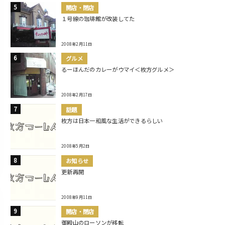
開店・閉店
１号線の珈琲館が改装してた
2008年2月11日
グルメ
るーほんだのカレーがウマイ＜枚方グルメ＞
2008年2月17日
話題
枚方は日本一和風な生活ができるらしい
2008年5月2日
お知らせ
更新再開
2008年9月11日
開店・閉店
御殿山のローソンが移転