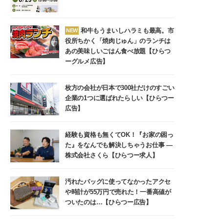
和牛もうまいしハラミも最高。市
NEW
役所ちかく「焼肉じゅん」のランチは
あの美味しいごはん食べ放題【ひらつ
ーグルメ広告】
枚方の会社が日本で300社だけのすごい
企業の1つに選ばれたらしい【ひらつー
広告】
経験も資格も無くてOK！『お家の困っ
た』をなんでも解決しちゃうお仕事 ―
株式会社さくら【ひらつー求人】
汚れたバッグに使ってなかったアクセ
や時計が55万円で売れた！一番高値が
ついたのは…【ひらつー広告】