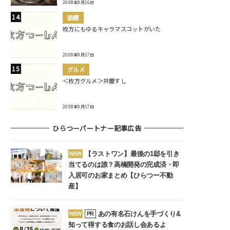
2008年9月16日
話題
枚方にもゆるキャラマスコットがいた
2008年9月17日
グルメ
＜枚方グルメ＞弁慶すし
2008年9月17日
ひらつーパートナー記事広告
【ラストワン】最後の1邸を引き
NEW
当てるのは誰？高橋開発の完成済・即
入居可のお家まとめ【ひらつー不動
産】
あの有名石けんを手づくり&
NEW
PR
知って得する食のお話し会あるよ