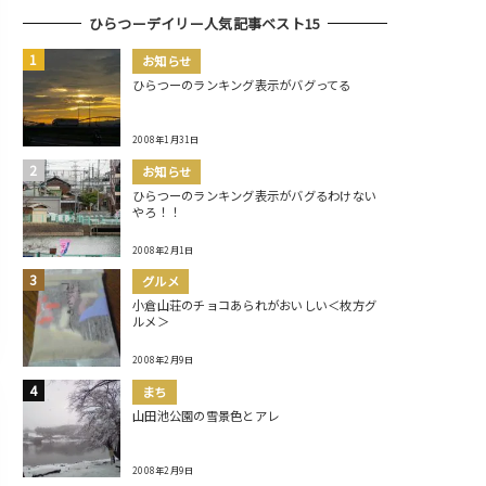
ひらつーデイリー人気記事ベスト15
お知らせ
ひらつーのランキング表示がバグってる
2008年1月31日
お知らせ
ひらつーのランキング表示がバグるわけない
やろ！！
2008年2月1日
グルメ
小倉山荘のチョコあられがおいしい＜枚方グ
ルメ＞
2008年2月9日
まち
山田池公園の雪景色とアレ
2008年2月9日