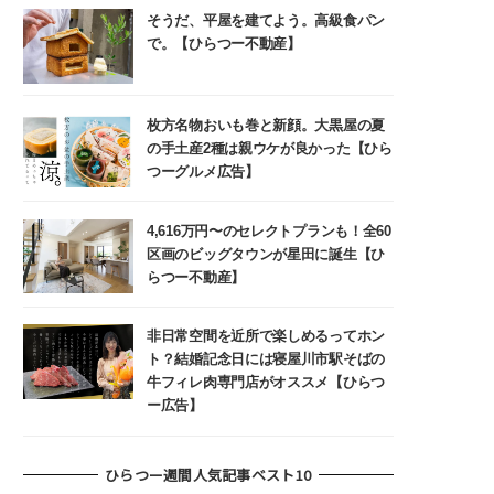
そうだ、平屋を建てよう。高級食パン
で。【ひらつー不動産】
枚方名物おいも巻と新顔。大黒屋の夏
の手土産2種は親ウケが良かった【ひら
つーグルメ広告】
4,616万円〜のセレクトプランも！全60
区画のビッグタウンが星田に誕生【ひ
らつー不動産】
非日常空間を近所で楽しめるってホン
ト？結婚記念日には寝屋川市駅そばの
牛フィレ肉専門店がオススメ【ひらつ
ー広告】
ひらつー週間人気記事ベスト10