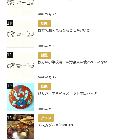
2008年9月12日
話題
枚方で服を売るならどこがいいか
2008年9月13日
話題
枚方の小学校等では汚染米は使われていない
2008年9月13日
話題
ひらパーの昔のマスコットの缶バッヂ
2008年9月16日
グルメ
＜枚方グルメ＞MILAN