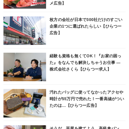
メ広告】
枚方の会社が日本で300社だけのすごい
企業の1つに選ばれたらしい【ひらつー
広告】
経験も資格も無くてOK！『お家の困っ
た』をなんでも解決しちゃうお仕事 ―
株式会社さくら【ひらつー求人】
汚れたバッグに使ってなかったアクセや
時計が55万円で売れた！一番高値がつい
たのは…【ひらつー広告】
そうだ、平屋を建てよう。高級食パン