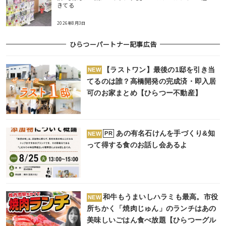
きてる
2026年8月3日
ひらつーパートナー記事広告
【ラストワン】最後の1邸を引き当
NEW
てるのは誰？高橋開発の完成済・即入居
可のお家まとめ【ひらつー不動産】
あの有名石けんを手づくり&知
PR
NEW
って得する食のお話し会あるよ
和牛もうまいしハラミも最高。市役
NEW
所ちかく「焼肉じゅん」のランチはあの
美味しいごはん食べ放題【ひらつーグル