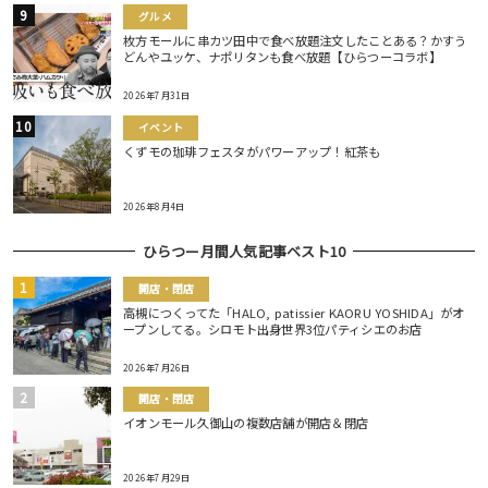
グルメ
枚方モールに串カツ田中で食べ放題注文したことある？かすう
どんやユッケ、ナポリタンも食べ放題【ひらつーコラボ】
2026年7月31日
イベント
くずモの珈琲フェスタがパワーアップ！紅茶も
2026年8月4日
ひらつー月間人気記事ベスト10
開店・閉店
高槻につくってた「HALO, patissier KAORU YOSHIDA」がオ
ープンしてる。シロモト出身世界3位パティシエのお店
2026年7月26日
開店・閉店
イオンモール久御山の複数店舗が開店＆閉店
2026年7月29日