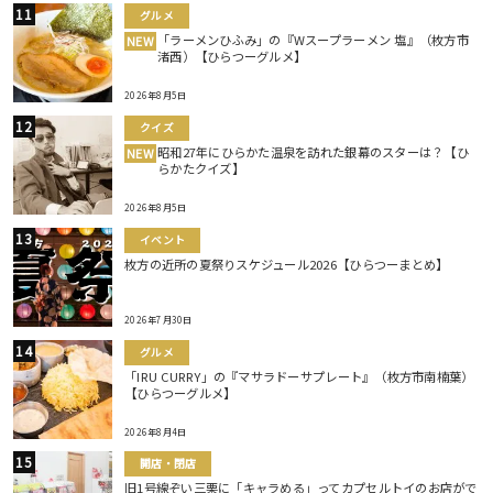
グルメ
「ラーメンひふみ」の『Wスープラーメン 塩』（枚方市
NEW
渚西）【ひらつーグルメ】
2026年8月5日
クイズ
昭和27年にひらかた温泉を訪れた銀幕のスターは？【ひ
NEW
らかたクイズ】
2026年8月5日
イベント
枚方の近所の夏祭りスケジュール2026【ひらつーまとめ】
2026年7月30日
グルメ
「IRU CURRY」の『マサラドーサプレート』（枚方市南楠葉）
【ひらつーグルメ】
2026年8月4日
開店・閉店
旧1号線ぞい三栗に「キャラめる」ってカプセルトイのお店がで