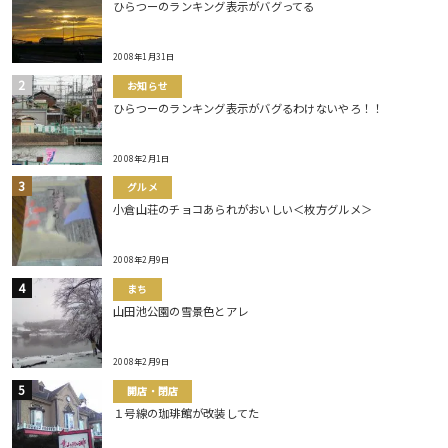
ひらつーのランキング表示がバグってる
2008年1月31日
お知らせ
ひらつーのランキング表示がバグるわけないやろ！！
2008年2月1日
グルメ
小倉山荘のチョコあられがおいしい＜枚方グルメ＞
2008年2月9日
まち
山田池公園の雪景色とアレ
2008年2月9日
開店・閉店
１号線の珈琲館が改装してた