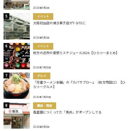
2026年8月2日
イベント
大阪初出店の焼き菓子店がT-SITEに
2026年8月1日
イベント
枚方の近所の夏祭りスケジュール2026【ひらつーまとめ】
2026年7月30日
グルメ
「河童ラーメン本舗」の『カパサブロー』（枚方市田口）【ひ
らつーグルメ】
2026年7月30日
開店・閉店
香里園につくってた「魚丼」がオープンしてる
2026年8月3日