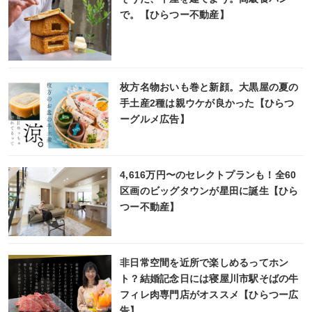
で。【ひらつー不動産】
枚方名物おいも巻と新顔。大黒屋の夏の
手土産2種は親ウケが良かった【ひらつ
ーグルメ広告】
4,616万円〜のセレクトプランも！全60
区画のビッグタウンが星田に誕生【ひら
つー不動産】
非日常空間を近所で楽しめるってホン
ト？結婚記念日には寝屋川市駅そばの牛
フィレ肉専門店がオススメ【ひらつー広
告】