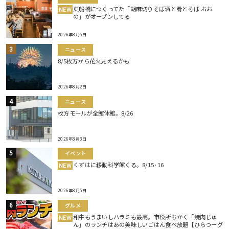
東船橋につくってた「胡麻切りそば酒と肴とそば おお
NEW
の」がオープンしてる
2026年8月5日
ニュース
8/5枚方から花火見えるかも
2026年8月2日
ニュース
枚方モールが全館休館。8/26
2026年8月3日
イベント
くずはに移動科学館くる。8/15･16
NEW
2026年8月5日
グルメ
和牛もうまいしハラミも最高。市役所ちかく「焼肉じゅ
NEW
ん」のランチはあの美味しいごはん食べ放題【ひらつーグ