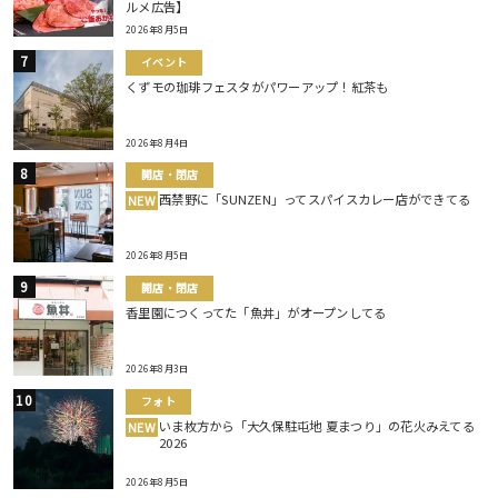
ルメ広告】
2026年8月5日
イベント
くずモの珈琲フェスタがパワーアップ！紅茶も
2026年8月4日
開店・閉店
西禁野に「SUNZEN」ってスパイスカレー店ができてる
NEW
2026年8月5日
開店・閉店
香里園につくってた「魚丼」がオープンしてる
2026年8月3日
フォト
いま枚方から「大久保駐屯地 夏まつり」の花火みえてる
NEW
2026
2026年8月5日