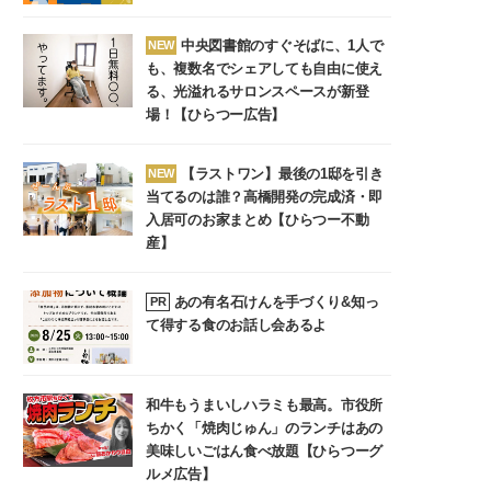
中央図書館のすぐそばに、1人で
NEW
も、複数名でシェアしても自由に使え
る、光溢れるサロンスペースが新登
場！【ひらつー広告】
【ラストワン】最後の1邸を引き
NEW
当てるのは誰？高橋開発の完成済・即
入居可のお家まとめ【ひらつー不動
産】
あの有名石けんを手づくり&知っ
PR
て得する食のお話し会あるよ
和牛もうまいしハラミも最高。市役所
ちかく「焼肉じゅん」のランチはあの
美味しいごはん食べ放題【ひらつーグ
ルメ広告】