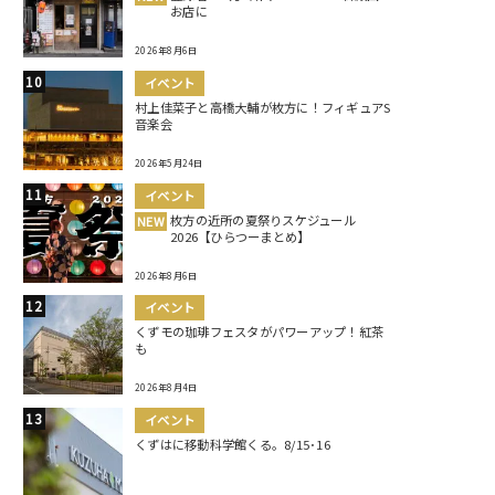
お店に
2026年8月6日
イベント
村上佳菜子と高橋大輔が枚方に！フィギュアS
音楽会
2026年5月24日
イベント
枚方の近所の夏祭りスケジュール
NEW
2026【ひらつーまとめ】
2026年8月6日
イベント
くずモの珈琲フェスタがパワーアップ！紅茶
も
2026年8月4日
イベント
くずはに移動科学館くる。8/15･16