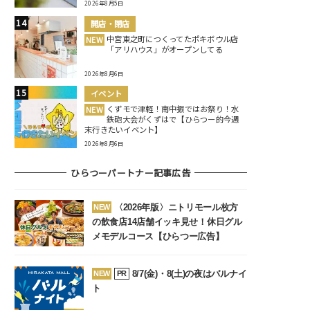
2026年8月5日
開店・閉店
中宮東之町につくってたポキボウル店
NEW
「アリハウス」がオープンしてる
2026年8月6日
イベント
くずモで津軽！南中振ではお祭り！水
NEW
鉄砲大会がくずはで【ひらつー的今週
末行きたいイベント】
2026年8月6日
ひらつーパートナー記事広告
〈2026年版〉ニトリモール枚方
NEW
の飲食店14店舗イッキ見せ！休日グル
メモデルコース【ひらつー広告】
8/7(金)・8(土)の夜はバルナイ
NEW
PR
ト