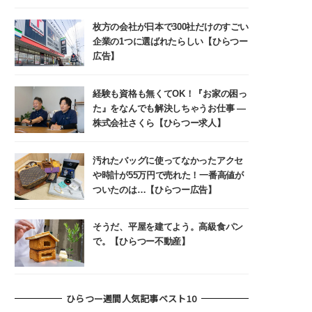
枚方の会社が日本で300社だけのすごい
企業の1つに選ばれたらしい【ひらつー
広告】
経験も資格も無くてOK！『お家の困っ
た』をなんでも解決しちゃうお仕事 ―
株式会社さくら【ひらつー求人】
汚れたバッグに使ってなかったアクセ
や時計が55万円で売れた！一番高値が
ついたのは…【ひらつー広告】
そうだ、平屋を建てよう。高級食パン
で。【ひらつー不動産】
ひらつー週間人気記事ベスト10