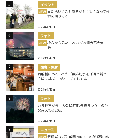
イベント
見たらいいことあるかも！狐になって枚
NEW
方を練り歩く
2026年8月6日
フォト
枚方から見た「2026びわ湖大花火大
NEW
会」
2026年8月6日
開店・閉店
東船橋につくってた「胡麻切りそば酒と肴と
そば おおの」がオープンしてる
2026年8月5日
フォト
いま枚方から「大久保駐屯地 夏まつり」の花
火みえてる2026
2026年8月5日
ニュース
登録者170万･韓国YouTuberが御殿山の
NEW