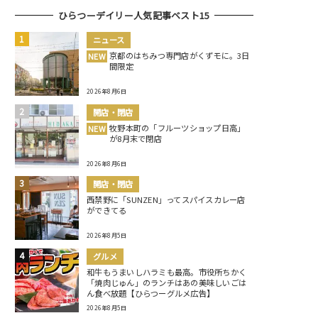
ひらつーデイリー人気記事ベスト15
ニュース
京都のはちみつ専門店がくずモに。3日
NEW
間限定
2026年8月6日
開店・閉店
牧野本町の「フルーツショップ日高」
NEW
が8月末で閉店
2026年8月6日
開店・閉店
西禁野に「SUNZEN」ってスパイスカレー店
ができてる
2026年8月5日
グルメ
和牛もうまいしハラミも最高。市役所ちかく
「焼肉じゅん」のランチはあの美味しいごは
ん食べ放題【ひらつーグルメ広告】
2026年8月5日